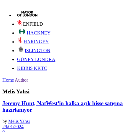
ENFIELD
HACKNEY
HARINGEY
ISLINGTON
GÜNEY LONDRA
KIBRIS KKTC
Home
Author
Melis Yahsi
Jeremy Hunt, NatWest’in halka açık hisse satışına
hazırlanıyor
by
Melis Yahsi
29/01/2024
0