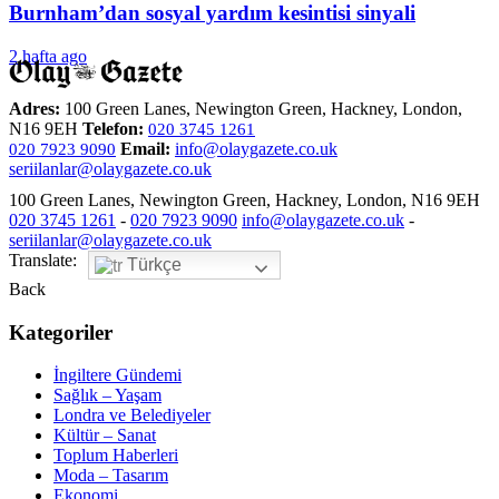
Burnham’dan sosyal yardım kesintisi sinyali
2 hafta ago
Adres:
100 Green Lanes, Newington Green, Hackney, London,
N16 9EH
Telefon:
020 3745 1261
Email:
info@olaygazete.co.uk
020 7923 9090
seriilanlar@olaygazete.co.uk
100 Green Lanes, Newington Green, Hackney, London, N16 9EH
020 3745 1261
-
020 7923 9090
info@olaygazete.co.uk
-
seriilanlar@olaygazete.co.uk
Translate:
Türkçe
Back
Kategoriler
İngiltere Gündemi
Sağlık – Yaşam
Londra ve Belediyeler
Kültür – Sanat
Toplum Haberleri
Moda – Tasarım
Ekonomi