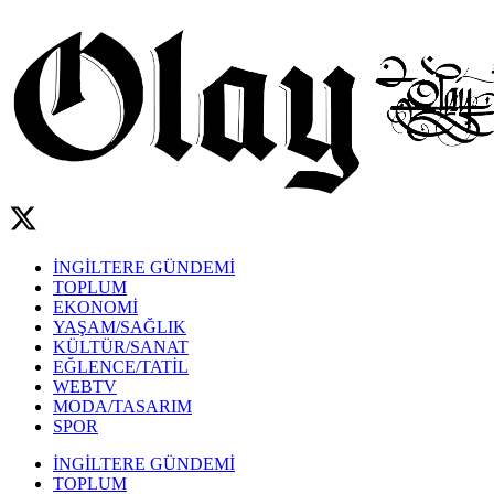
İNGİLTERE GÜNDEMİ
TOPLUM
EKONOMİ
YAŞAM/SAĞLIK
KÜLTÜR/SANAT
EĞLENCE/TATİL
WEBTV
MODA/TASARIM
SPOR
İNGİLTERE GÜNDEMİ
TOPLUM