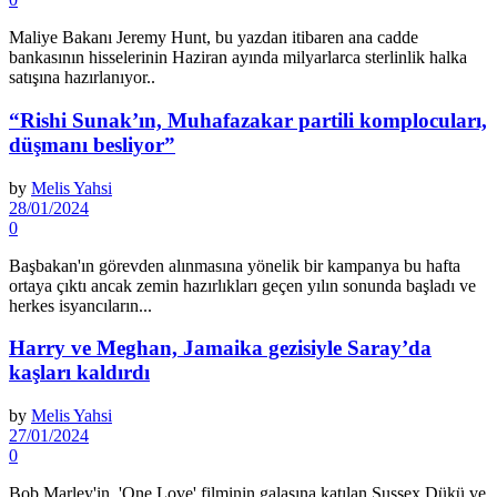
Maliye Bakanı Jeremy Hunt, bu yazdan itibaren ana cadde
bankasının hisselerinin Haziran ayında milyarlarca sterlinlik halka
satışına hazırlanıyor..
“Rishi Sunak’ın, Muhafazakar partili komplocuları,
düşmanı besliyor”
by
Melis Yahsi
28/01/2024
0
Başbakan'ın görevden alınmasına yönelik bir kampanya bu hafta
ortaya çıktı ancak zemin hazırlıkları geçen yılın sonunda başladı ve
herkes isyancıların...
Harry ve Meghan, Jamaika gezisiyle Saray’da
kaşları kaldırdı
by
Melis Yahsi
27/01/2024
0
Bob Marley'in, 'One Love' filminin galasına katılan Sussex Dükü ve