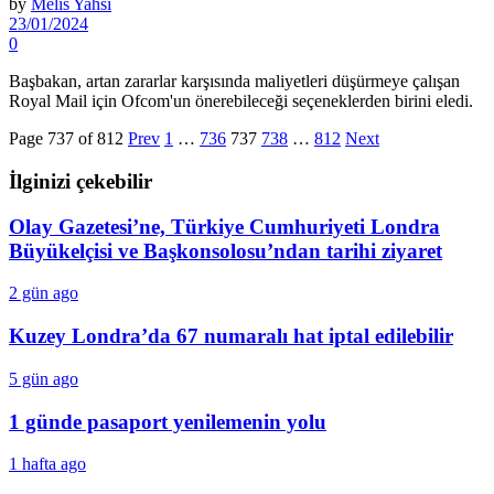
by
Melis Yahsi
23/01/2024
0
Başbakan, artan zararlar karşısında maliyetleri düşürmeye çalışan
Royal Mail için Ofcom'un önerebileceği seçeneklerden birini eledi.
Page 737 of 812
Prev
1
…
736
737
738
…
812
Next
İlginizi çekebilir
Olay Gazetesi’ne, Türkiye Cumhuriyeti Londra
Büyükelçisi ve Başkonsolosu’ndan tarihi ziyaret
2 gün ago
Kuzey Londra’da 67 numaralı hat iptal edilebilir
5 gün ago
1 günde pasaport yenilemenin yolu
1 hafta ago