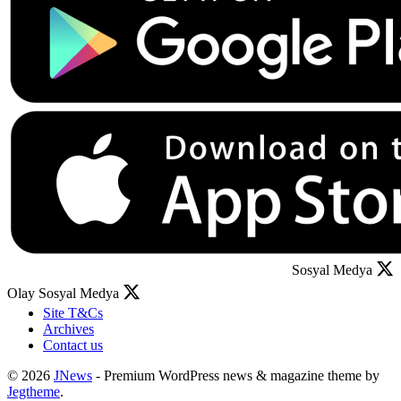
Sosyal Medya
Olay Sosyal Medya
Site T&Cs
Archives
Contact us
© 2026
JNews
- Premium WordPress news & magazine theme by
Jegtheme
.