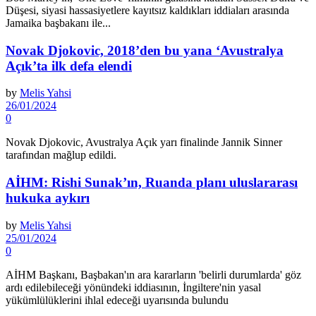
Düşesi, siyasi hassasiyetlere kayıtsız kaldıkları iddiaları arasında
Jamaika başbakanı ile...
Novak Djokovic, 2018’den bu yana ‘Avustralya
Açık’ta ilk defa elendi
by
Melis Yahsi
26/01/2024
0
Novak Djokovic, Avustralya Açık yarı finalinde Jannik Sinner
tarafından mağlup edildi.
AİHM: Rishi Sunak’ın, Ruanda planı uluslararası
hukuka aykırı
by
Melis Yahsi
25/01/2024
0
AİHM Başkanı, Başbakan'ın ara kararların 'belirli durumlarda' göz
ardı edilebileceği yönündeki iddiasının, İngiltere'nin yasal
yükümlülüklerini ihlal edeceği uyarısında bulundu