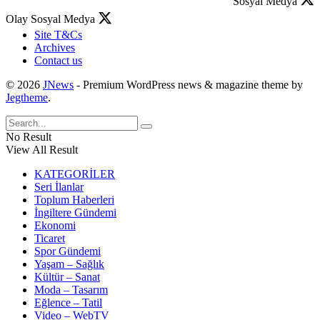
Sosyal Medya
Olay Sosyal Medya
Site T&Cs
Archives
Contact us
© 2026
JNews
- Premium WordPress news & magazine theme by
Jegtheme
.
No Result
View All Result
KATEGORİLER
Seri İlanlar
Toplum Haberleri
İngiltere Gündemi
Ekonomi
Ticaret
Spor Gündemi
Yaşam – Sağlık
Kültür – Sanat
Moda – Tasarım
Eğlence – Tatil
Video – WebTV