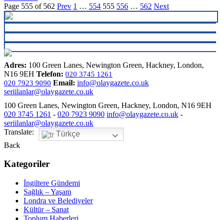
Page 555 of 562
Prev
1
…
554
555
556
…
562
Next
Adres:
100 Green Lanes, Newington Green, Hackney, London,
N16 9EH
Telefon:
020 3745 1261
Email:
info@olaygazete.co.uk
020 7923 9090
seriilanlar@olaygazete.co.uk
100 Green Lanes, Newington Green, Hackney, London, N16 9EH
020 3745 1261
-
020 7923 9090
info@olaygazete.co.uk
-
seriilanlar@olaygazete.co.uk
Translate:
Türkçe
Back
Kategoriler
İngiltere Gündemi
Sağlık – Yaşam
Londra ve Belediyeler
Kültür – Sanat
Toplum Haberleri