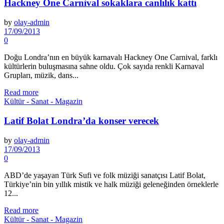
Hackney One Carnival sokaklara canlılık kattı
by
olay-admin
17/09/2013
0
Doğu Londra’nın en büyük karnavalı Hackney One Carnival, farklı
kültürlerin buluşmasına sahne oldu. Çok sayıda renkli Karnaval
Grupları, müzik, dans...
Read more
Kültür - Sanat - Magazin
Latif Bolat Londra’da konser verecek
by
olay-admin
17/09/2013
0
ABD’de yaşayan Türk Sufi ve folk müziği sanatçısı Latif Bolat,
Türkiye’nin bin yıllık mistik ve halk müziği geleneğinden örneklerle
12...
Read more
Kültür - Sanat - Magazin