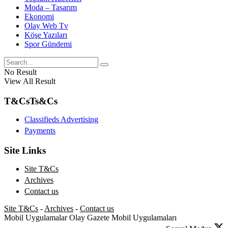
Moda – Tasarım
Ekonomi
Olay Web Tv
Köşe Yazıları
Spor Gündemi
No Result
View All Result
T&Cs
Ts&Cs
Classifieds Advertising
Payments
Site Links
Site T&Cs
Archives
Contact us
Site T&Cs
-
Archives
-
Contact us
Mobil Uygulamalar
Olay Gazete Mobil Uygulamaları