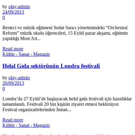
by
olay-admin
24/09/2013
0
Besteci ve müzik eğitmeni Sedat Sarıcı yönetimindeki “Orchestral
Reform” müzik okulu öğrencileri, 15 Eylül pazar akşamı, eğitimin
yapıldığı Most Art...
Read more
Kültür - Sanat - Magazin
Helal Gıda sektörünün Londra festivali
by
olay-admin
20/09/2013
0
Londra’da 27 Eylül’de başlaya­cak helal gıda festivali için hazır­lıklar
tamamlandı. Festivali 20 bin kişinin ziyaret et­mesi bekleniyor.
Festival organizatörlerinden İm­ran...
Read more
Kültür - Sanat - Magazin