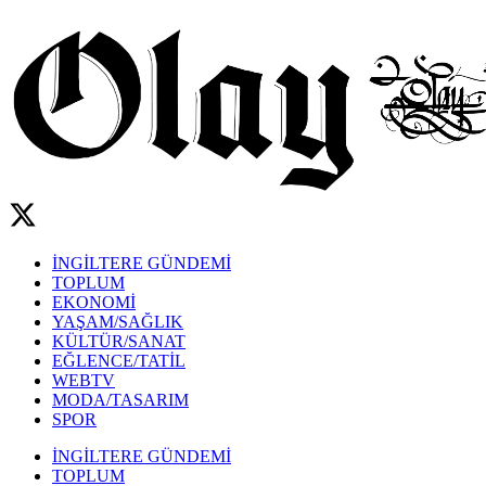
İNGİLTERE GÜNDEMİ
TOPLUM
EKONOMİ
YAŞAM/SAĞLIK
KÜLTÜR/SANAT
EĞLENCE/TATİL
WEBTV
MODA/TASARIM
SPOR
İNGİLTERE GÜNDEMİ
TOPLUM