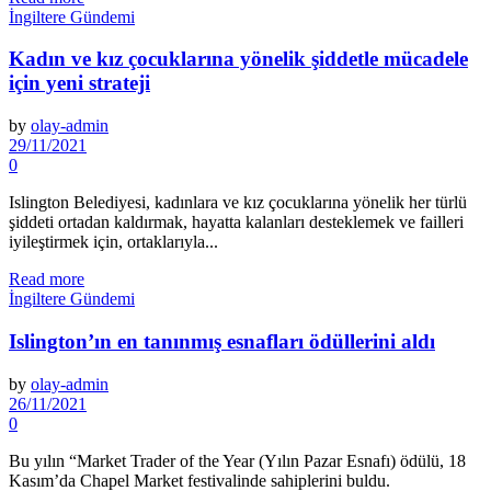
İngiltere Gündemi
Kadın ve kız çocuklarına yönelik şiddetle mücadele
için yeni strateji
by
olay-admin
29/11/2021
0
Islington Belediyesi, kadınlara ve kız çocuklarına yönelik her türlü
şiddeti ortadan kaldırmak, hayatta kalanları desteklemek ve failleri
iyileştirmek için, ortaklarıyla...
Read more
İngiltere Gündemi
Islington’ın en tanınmış esnafları ödüllerini aldı
by
olay-admin
26/11/2021
0
Bu yılın “Market Trader of the Year (Yılın Pazar Esnafı) ödülü, 18
Kasım’da Chapel Market festivalinde sahiplerini buldu.