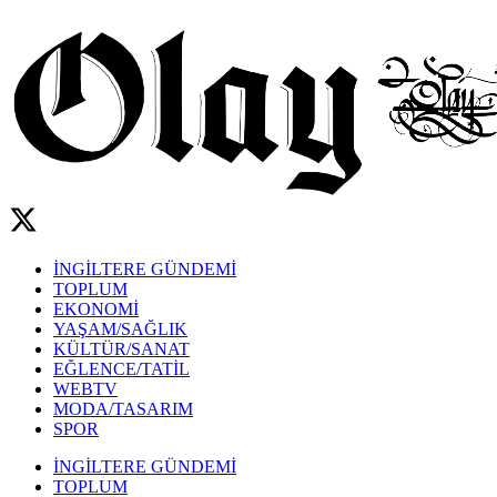
İNGİLTERE GÜNDEMİ
TOPLUM
EKONOMİ
YAŞAM/SAĞLIK
KÜLTÜR/SANAT
EĞLENCE/TATİL
WEBTV
MODA/TASARIM
SPOR
İNGİLTERE GÜNDEMİ
TOPLUM