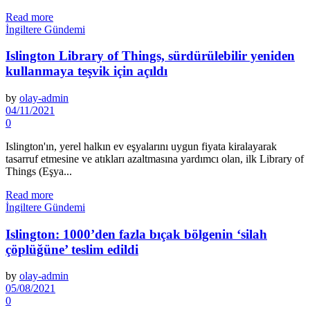
Read more
İngiltere Gündemi
Islington Library of Things, sürdürülebilir yeniden
kullanmaya teşvik için açıldı
by
olay-admin
04/11/2021
0
Islington'ın, yerel halkın ev eşyalarını uygun fiyata kiralayarak
tasarruf etmesine ve atıkları azaltmasına yardımcı olan, ilk Library of
Things (Eşya...
Read more
İngiltere Gündemi
Islington: 1000’den fazla bıçak bölgenin ‘silah
çöplüğüne’ teslim edildi
by
olay-admin
05/08/2021
0