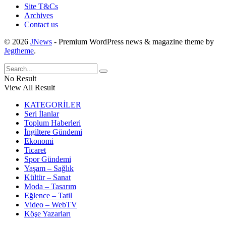
Site T&Cs
Archives
Contact us
© 2026
JNews
- Premium WordPress news & magazine theme by
Jegtheme
.
No Result
View All Result
KATEGORİLER
Seri İlanlar
Toplum Haberleri
İngiltere Gündemi
Ekonomi
Ticaret
Spor Gündemi
Yaşam – Sağlık
Kültür – Sanat
Moda – Tasarım
Eğlence – Tatil
Video – WebTV
Köşe Yazarları