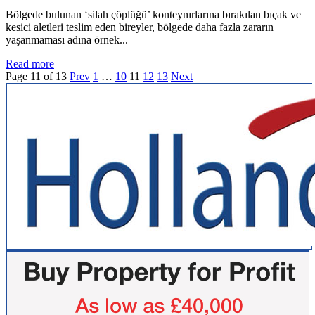
Bölgede bulunan ‘silah çöplüğü’ konteynırlarına bırakılan bıçak ve
kesici aletleri teslim eden bireyler, bölgede daha fazla zararın
yaşanmaması adına örnek...
Read more
Page 11 of 13
Prev
1
…
10
11
12
13
Next