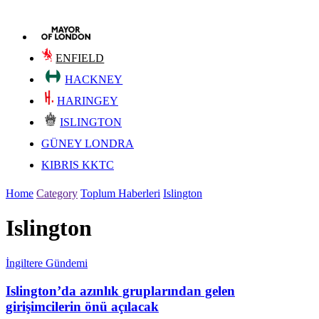
ENFIELD
HACKNEY
HARINGEY
ISLINGTON
GÜNEY LONDRA
KIBRIS KKTC
Home
Category
Toplum Haberleri
Islington
Islington
İngiltere Gündemi
Islington’da azınlık gruplarından gelen
girişimcilerin önü açılacak