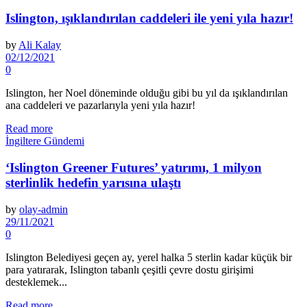
Islington, ışıklandırılan caddeleri ile yeni yıla hazır!
by
Ali Kalay
02/12/2021
0
Islington, her Noel döneminde olduğu gibi bu yıl da ışıklandırılan
ana caddeleri ve pazarlarıyla yeni yıla hazır!
Read more
İngiltere Gündemi
‘Islington Greener Futures’ yatırımı, 1 milyon
sterlinlik hedefin yarısına ulaştı
by
olay-admin
29/11/2021
0
Islington Belediyesi geçen ay, yerel halka 5 sterlin kadar küçük bir
para yatırarak, Islington tabanlı çeşitli çevre dostu girişimi
desteklemek...
Read more