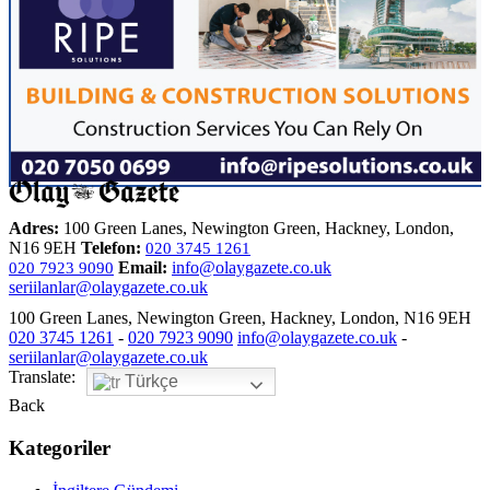
Adres:
100 Green Lanes, Newington Green, Hackney, London,
N16 9EH
Telefon:
020 3745 1261
Email:
info@olaygazete.co.uk
020 7923 9090
seriilanlar@olaygazete.co.uk
100 Green Lanes, Newington Green, Hackney, London, N16 9EH
020 3745 1261
-
020 7923 9090
info@olaygazete.co.uk
-
seriilanlar@olaygazete.co.uk
Translate:
Türkçe
Back
Kategoriler