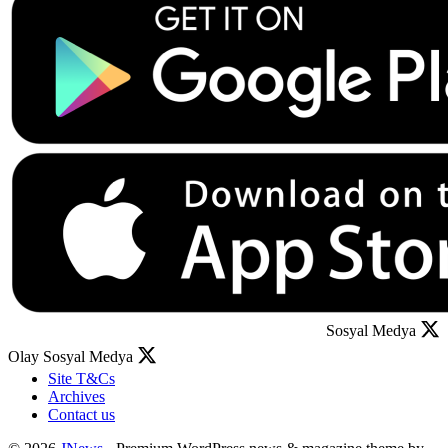
Sosyal Medya
Olay Sosyal Medya
Site T&Cs
Archives
Contact us