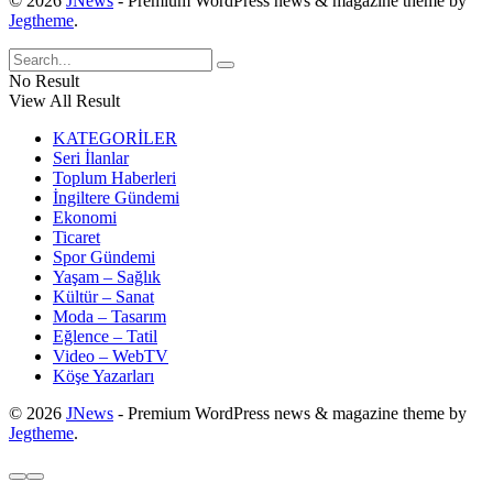
© 2026
JNews
- Premium WordPress news & magazine theme by
Jegtheme
.
No Result
View All Result
KATEGORİLER
Seri İlanlar
Toplum Haberleri
İngiltere Gündemi
Ekonomi
Ticaret
Spor Gündemi
Yaşam – Sağlık
Kültür – Sanat
Moda – Tasarım
Eğlence – Tatil
Video – WebTV
Köşe Yazarları
© 2026
JNews
- Premium WordPress news & magazine theme by
Jegtheme
.