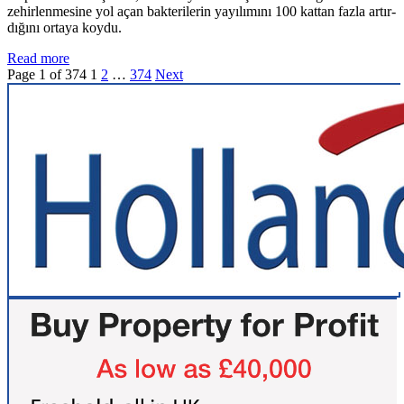
zehirlenme­sine yol açan bakterilerin ya­yılımını 100 kattan fazla artır­
dığını ortaya koydu.
Read more
Page 1 of 374
1
2
…
374
Next