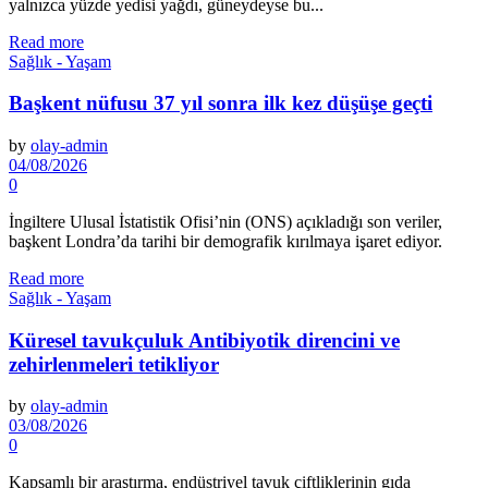
yalnızca yüzde yedisi yağdı, güney­deyse bu...
Read more
Sağlık - Yaşam
Başkent nüfusu 37 yıl sonra ilk kez düşüşe geçti
by
olay-admin
04/08/2026
0
İngiltere Ulusal İstatistik Ofisi’nin (ONS) açıkladığı son veriler,
başkent Londra’da ta­rihi bir demografik kırılmaya işaret ediyor.
Read more
Sağlık - Yaşam
Küresel tavukçuluk Antibiyotik direncini ve
zehirlenmeleri tetikliyor
by
olay-admin
03/08/2026
0
Kapsamlı bir araştırma, endüstriyel tavuk çiftliklerinin gıda