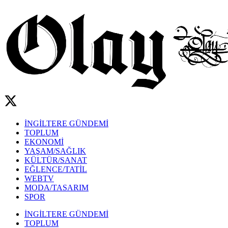
İNGİLTERE GÜNDEMİ
TOPLUM
EKONOMİ
YAŞAM/SAĞLIK
KÜLTÜR/SANAT
EĞLENCE/TATİL
WEBTV
MODA/TASARIM
SPOR
İNGİLTERE GÜNDEMİ
TOPLUM