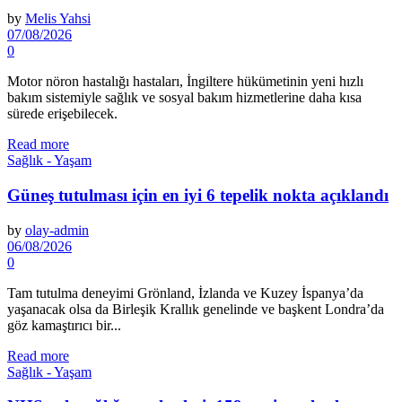
by
Melis Yahsi
07/08/2026
0
Motor nöron hastalığı hastaları, İngiltere hükümetinin yeni hızlı
bakım sistemiyle sağlık ve sosyal bakım hizmetlerine daha kısa
sürede erişebilecek.
Read more
Sağlık - Yaşam
Güneş tutulması için en iyi 6 tepelik nokta açıklandı
by
olay-admin
06/08/2026
0
Tam tutulma de­neyimi Grönland, İzlanda ve Kuzey İspanya’da
yaşanacak olsa da Birleşik Krallık gene­linde ve başkent Londra’da
göz kamaştırıcı bir...
Read more
Sağlık - Yaşam