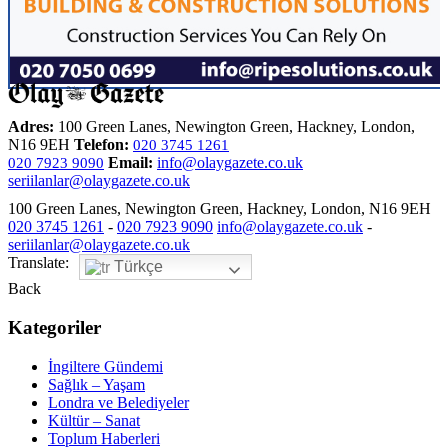
Adres:
100 Green Lanes, Newington Green, Hackney, London,
N16 9EH
Telefon:
020 3745 1261
Email:
info@olaygazete.co.uk
020 7923 9090
seriilanlar@olaygazete.co.uk
100 Green Lanes, Newington Green, Hackney, London, N16 9EH
020 3745 1261
-
020 7923 9090
info@olaygazete.co.uk
-
seriilanlar@olaygazete.co.uk
Translate:
Türkçe
Back
Kategoriler
İngiltere Gündemi
Sağlık – Yaşam
Londra ve Belediyeler
Kültür – Sanat
Toplum Haberleri