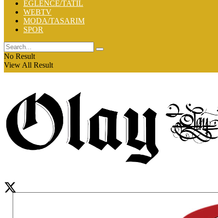
EĞLENCE/TATİL
WEBTV
MODA/TASARIM
SPOR
No Result
View All Result