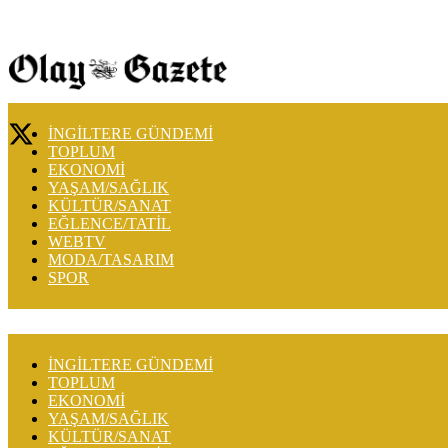
İNGİLTERE GÜNDEMİ
TOPLUM
EKONOMİ
YAŞAM/SAĞLIK
KÜLTÜR/SANAT
EĞLENCE/TATİL
WEBTV
MODA/TASARIM
SPOR
İNGİLTERE GÜNDEMİ
TOPLUM
EKONOMİ
YAŞAM/SAĞLIK
KÜLTÜR/SANAT