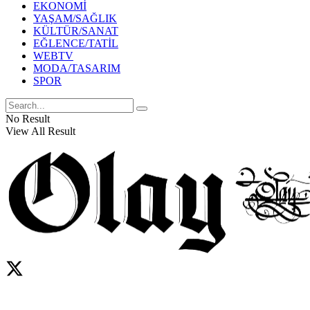
EKONOMİ
YAŞAM/SAĞLIK
KÜLTÜR/SANAT
EĞLENCE/TATİL
WEBTV
MODA/TASARIM
SPOR
No Result
View All Result