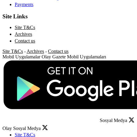
Payments
Site Links
Site T&Cs
Archives
Contact us
Site T&Cs
-
Archives
-
Contact us
Mobil Uygulamalar
Olay Gazete Mobil Uygulamaları
Sosyal Medya
Olay Sosyal Medya
Site T&Cs