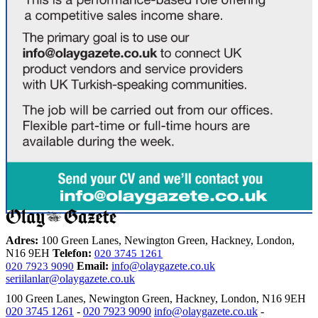
Adres:
100 Green Lanes, Newington Green, Hackney, London,
N16 9EH
Telefon:
020 3745 1261
Email:
info@olaygazete.co.uk
020 7923 9090
seriilanlar@olaygazete.co.uk
100 Green Lanes, Newington Green, Hackney, London, N16 9EH
020 3745 1261
-
020 7923 9090
info@olaygazete.co.uk
-