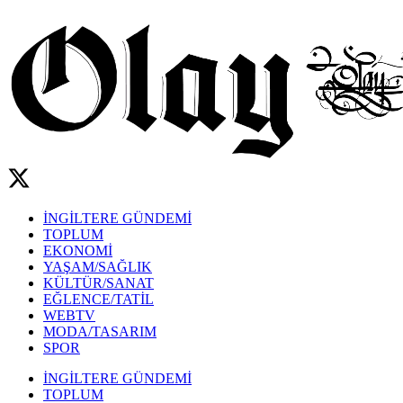
İNGİLTERE GÜNDEMİ
TOPLUM
EKONOMİ
YAŞAM/SAĞLIK
KÜLTÜR/SANAT
EĞLENCE/TATİL
WEBTV
MODA/TASARIM
SPOR
İNGİLTERE GÜNDEMİ
TOPLUM