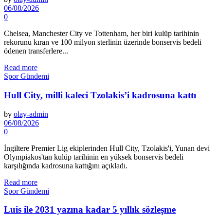
06/08/2026
0
Chelsea, Manchester City ve Tottenham, her biri kulüp tarihinin
rekorunu kıran ve 100 milyon sterlinin üzerinde bonservis bedeli
ödenen transferlere...
Read more
Spor Gündemi
Hull City, milli kaleci Tzolakis’i kadrosuna kattı
by
olay-admin
06/08/2026
0
İngiltere Premier Lig ekiplerinden Hull City, Tzolakis'i, Yunan devi
Olympiakos'tan kulüp ta­rihinin en yüksek bonservis bedeli
karşılığında kadrosuna kattığını açıkladı.
Read more
Spor Gündemi
Luis ile 2031 yazına kadar 5 yıllık sözleşme