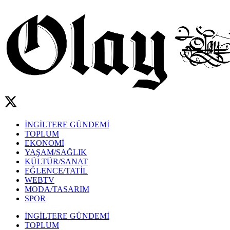
İNGİLTERE GÜNDEMİ
TOPLUM
EKONOMİ
YAŞAM/SAĞLIK
KÜLTÜR/SANAT
EĞLENCE/TATİL
WEBTV
MODA/TASARIM
SPOR
İNGİLTERE GÜNDEMİ
TOPLUM