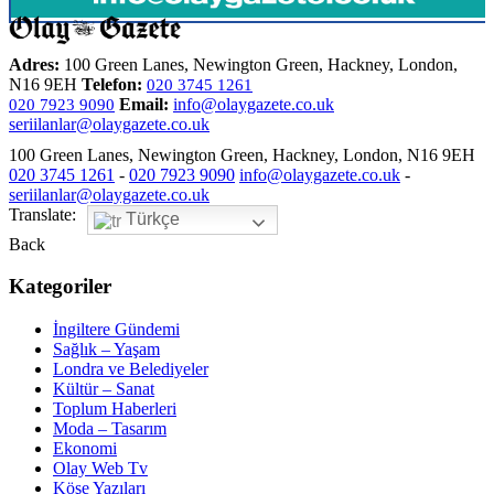
Adres:
100 Green Lanes, Newington Green, Hackney, London,
N16 9EH
Telefon:
020 3745 1261
Email:
info@olaygazete.co.uk
020 7923 9090
seriilanlar@olaygazete.co.uk
100 Green Lanes, Newington Green, Hackney, London, N16 9EH
020 3745 1261
-
020 7923 9090
info@olaygazete.co.uk
-
seriilanlar@olaygazete.co.uk
Translate:
Türkçe
Back
Kategoriler
İngiltere Gündemi
Sağlık – Yaşam
Londra ve Belediyeler
Kültür – Sanat
Toplum Haberleri
Moda – Tasarım
Ekonomi
Olay Web Tv
Köşe Yazıları