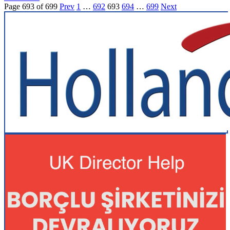
Page 693 of 699
Prev
1
…
692
693
694
…
699
Next