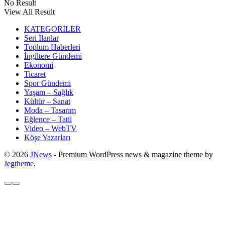
No Result
View All Result
KATEGORİLER
Seri İlanlar
Toplum Haberleri
İngiltere Gündemi
Ekonomi
Ticaret
Spor Gündemi
Yaşam – Sağlık
Kültür – Sanat
Moda – Tasarım
Eğlence – Tatil
Video – WebTV
Köşe Yazarları
© 2026
JNews
- Premium WordPress news & magazine theme by
Jegtheme
.