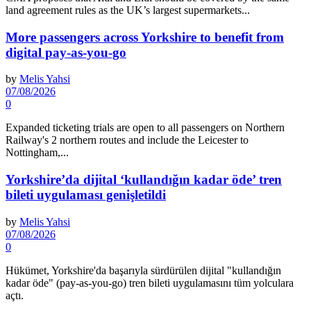
land agreement rules as the UK’s largest supermarkets...
More passengers across Yorkshire to benefit from
digital pay-as-you-go
by
Melis Yahsi
07/08/2026
0
Expanded ticketing trials are open to all passengers on Northern
Railway's 2 northern routes and include the Leicester to
Nottingham,...
Yorkshire’da dijital ‘kullandığın kadar öde’ tren
bileti uygulaması genişletildi
by
Melis Yahsi
07/08/2026
0
Hükümet, Yorkshire'da başarıyla sürdürülen dijital "kullandığın
kadar öde" (pay-as-you-go) tren bileti uygulamasını tüm yolculara
açtı.