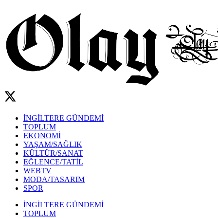
İNGİLTERE GÜNDEMİ
TOPLUM
EKONOMİ
YAŞAM/SAĞLIK
KÜLTÜR/SANAT
EĞLENCE/TATİL
WEBTV
MODA/TASARIM
SPOR
İNGİLTERE GÜNDEMİ
TOPLUM