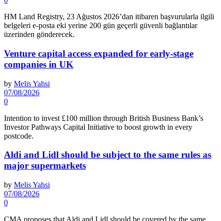
HM Land Registry, 23 Ağustos 2026’dan itibaren başvurularla ilgili
belgeleri e-posta eki yerine 200 gün geçerli güvenli bağlantılar
üzerinden gönderecek.
Venture capital access expanded for early-stage
companies in UK
by
Melis Yahsi
07/08/2026
0
Intention to invest £100 million through British Business Bank’s
Investor Pathways Capital Initiative to boost growth in every
postcode.
Aldi and Lidl should be subject to the same rules as
major supermarkets
by
Melis Yahsi
07/08/2026
0
CMA proposes that Aldi and Lidl should be covered by the same