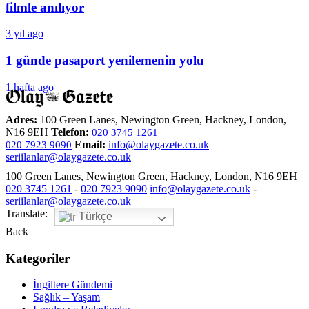
filmle anılıyor
3 yıl ago
1 günde pasaport yenilemenin yolu
1 hafta ago
Adres:
100 Green Lanes, Newington Green, Hackney, London,
N16 9EH
Telefon:
020 3745 1261
Email:
info@olaygazete.co.uk
020 7923 9090
seriilanlar@olaygazete.co.uk
100 Green Lanes, Newington Green, Hackney, London, N16 9EH
020 3745 1261
-
020 7923 9090
info@olaygazete.co.uk
-
seriilanlar@olaygazete.co.uk
Translate:
Türkçe
Back
Kategoriler
İngiltere Gündemi
Sağlık – Yaşam