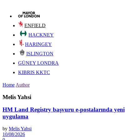
ENFIELD
HACKNEY
HARINGEY
ISLINGTON
GÜNEY LONDRA
KIBRIS KKTC
Home
Author
Melis Yahsi
HM Land Registry başvuru e-postalarında yeni
uygulama
by
Melis Yahsi
10/08/2026
0