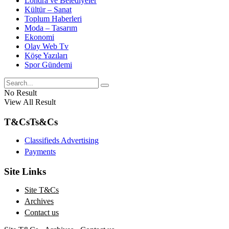
Londra ve Belediyeler
Kültür – Sanat
Toplum Haberleri
Moda – Tasarım
Ekonomi
Olay Web Tv
Köşe Yazıları
Spor Gündemi
No Result
View All Result
T&Cs
Ts&Cs
Classifieds Advertising
Payments
Site Links
Site T&Cs
Archives
Contact us