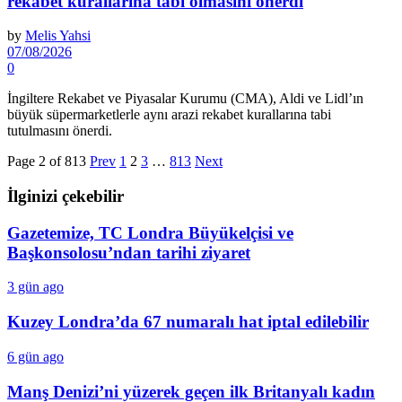
rekabet kurallarına tabi olmasını önerdi
by
Melis Yahsi
07/08/2026
0
İngiltere Rekabet ve Piyasalar Kurumu (CMA), Aldi ve Lidl’ın
büyük süpermarketlerle aynı arazi rekabet kurallarına tabi
tutulmasını önerdi.
Page 2 of 813
Prev
1
2
3
…
813
Next
İlginizi çekebilir
Gazetemize, TC Londra Büyükelçisi ve
Başkonsolosu’ndan tarihi ziyaret
3 gün ago
Kuzey Londra’da 67 numaralı hat iptal edilebilir
6 gün ago
Manş Denizi’ni yüzerek geçen ilk Britanyalı kadın