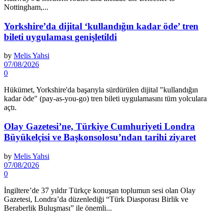
Nottingham,...
Yorkshire’da dijital ‘kullandığın kadar öde’ tren
bileti uygulaması genişletildi
by
Melis Yahsi
07/08/2026
0
Hükümet, Yorkshire'da başarıyla sürdürülen dijital "kullandığın
kadar öde" (pay-as-you-go) tren bileti uygulamasını tüm yolculara
açtı.
Olay Gazetesi’ne, Türkiye Cumhuriyeti Londra
Büyükelçisi ve Başkonsolosu’ndan tarihi ziyaret
by
Melis Yahsi
07/08/2026
0
İngiltere’de 37 yıldır Türkçe konuşan toplumun sesi olan Olay
Gazetesi, Londra’da düzenlediği “Türk Diasporası Birlik ve
Beraberlik Buluşması” ile önemli...