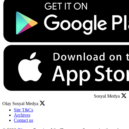
Sosyal Medya
Olay Sosyal Medya
Site T&Cs
Archives
Contact us