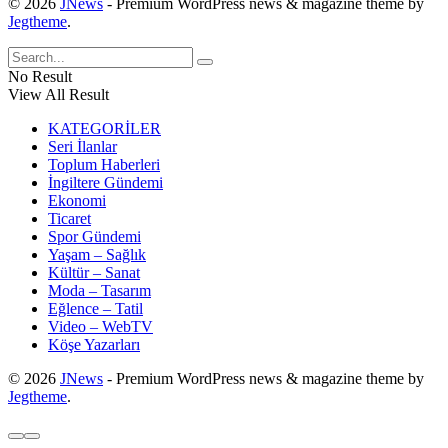
© 2026
JNews
- Premium WordPress news & magazine theme by
Jegtheme
.
No Result
View All Result
KATEGORİLER
Seri İlanlar
Toplum Haberleri
İngiltere Gündemi
Ekonomi
Ticaret
Spor Gündemi
Yaşam – Sağlık
Kültür – Sanat
Moda – Tasarım
Eğlence – Tatil
Video – WebTV
Köşe Yazarları
© 2026
JNews
- Premium WordPress news & magazine theme by
Jegtheme
.