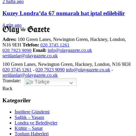
2 hafta ago
Kuzey Londra’da 67 numaralı hat iptal edilebilir
4 gün ago
Adres:
100 Green Lanes, Newington Green, Hackney, London,
N16 9EH
Telefon:
020 3745 1261
Email:
info@olaygazete.co.uk
020 7923 9090
seriilanlar@olaygazete.co.uk
100 Green Lanes, Newington Green, Hackney, London, N16 9EH
020 3745 1261
-
020 7923 9090
info@olaygazete.co.uk
-
seriilanlar@olaygazete.co.uk
Translate:
Türkçe
Back
Kategoriler
İngiltere Gündemi
Sağlık – Yaşam
Londra ve Belediyeler
Kültür – Sanat
Toplum Haberleri