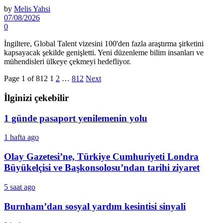
by
Melis Yahsi
07/08/2026
0
İngiltere, Global Talent vizesini 100'den fazla araştırma şirketini
kapsayacak şekilde genişletti. Yeni düzenleme bilim insanları ve
mühendisleri ülkeye çekmeyi hedefliyor.
Page 1 of 812
1
2
…
812
Next
İlginizi çekebilir
1 günde pasaport yenilemenin yolu
1 hafta ago
Olay Gazetesi’ne, Türkiye Cumhuriyeti Londra
Büyükelçisi ve Başkonsolosu’ndan tarihi ziyaret
5 saat ago
Burnham’dan sosyal yardım kesintisi sinyali