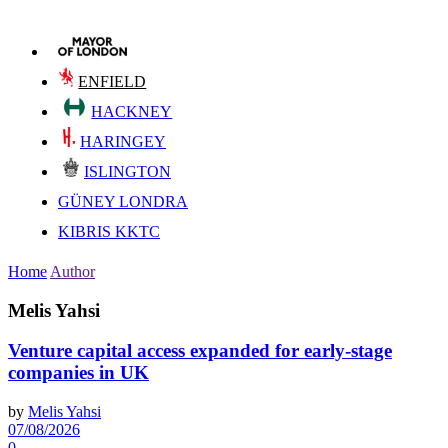
ENFIELD
HACKNEY
HARINGEY
ISLINGTON
GÜNEY LONDRA
KIBRIS KKTC
Home
Author
Melis Yahsi
Venture capital access expanded for early-stage
companies in UK
by
Melis Yahsi
07/08/2026
0