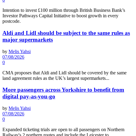
Intention to invest £100 million through British Business Bank’s
Investor Pathways Capital Initiative to boost growth in every
postcode.
Aldi and Lidl should be subject to the same rules as
major supermarkets
by
Melis Yahsi
07/08/2026
0
CMA proposes that Aldi and Lidl should be covered by the same
land agreement rules as the UK’s largest supermarkets...
More passengers across Yorkshire to benefit from
digital pay-as-you-go
by
Melis Yahsi
07/08/2026
0
Expanded ticketing trials are open to all passengers on Northern
Railway's 2 northern routes and include the Leicester to