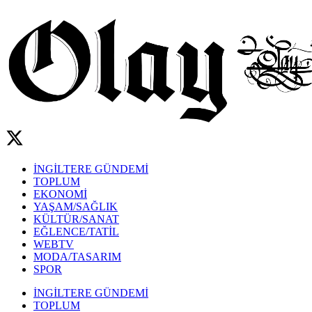
İNGİLTERE GÜNDEMİ
TOPLUM
EKONOMİ
YAŞAM/SAĞLIK
KÜLTÜR/SANAT
EĞLENCE/TATİL
WEBTV
MODA/TASARIM
SPOR
İNGİLTERE GÜNDEMİ
TOPLUM