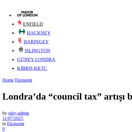
ENFIELD
HACKNEY
HARINGEY
ISLINGTON
GÜNEY LONDRA
KIBRIS KKTC
Home
Ekonomi
Londra’da “council tax” artışı 
by
olay-admin
11/07/2025
in
Ekonomi
0