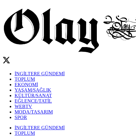
İNGİLTERE GÜNDEMİ
TOPLUM
EKONOMİ
YAŞAM/SAĞLIK
KÜLTÜR/SANAT
EĞLENCE/TATİL
WEBTV
MODA/TASARIM
SPOR
İNGİLTERE GÜNDEMİ
TOPLUM