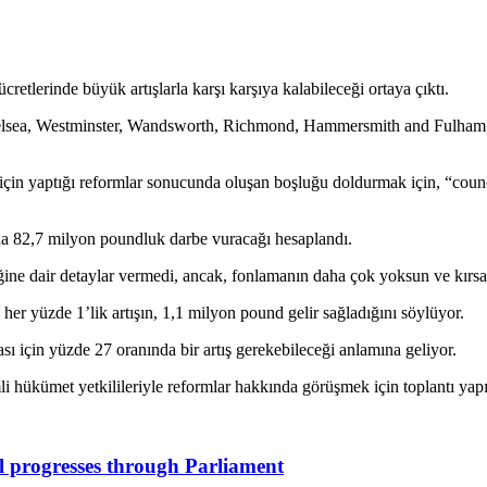
retlerinde büyük artışlarla karşı karşıya kalabileceği ortaya çıktı.
elsea, Westminster, Wandsworth, Richmond, Hammersmith and Fulham, I
in yaptığı reformlar sonucunda oluşan boşluğu doldurmak için, “council
lda 82,7 milyon poundluk darbe vuracağı hesaplandı.
eğine dair detaylar vermedi, ancak, fonlamanın daha çok yoksun ve kırsal
her yüzde 1’lik artışın, 1,1 milyon pound gelir sağladığını söylüyor.
ı için yüzde 27 oranında bir artış gerekebileceği anlamına geliyor.
i hükümet yetkilileriyle reformlar hakkında görüşmek için toplantı yapı
ll progresses through Parliament