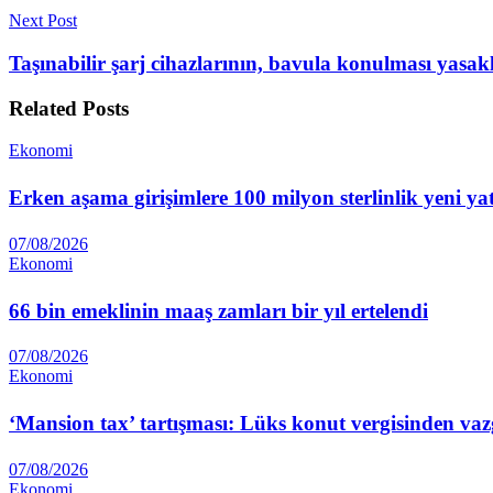
Next Post
Taşınabilir şarj cihazlarının, bavula konulması yasak
Related
Posts
Ekonomi
Erken aşama girişimlere 100 milyon sterlinlik yeni ya
07/08/2026
Ekonomi
66 bin emeklinin maaş zamları bir yıl ertelendi
07/08/2026
Ekonomi
‘Mansion tax’ tartışması: Lüks konut vergisinden vazg
07/08/2026
Ekonomi