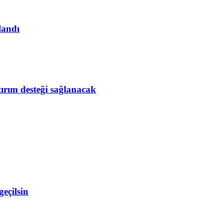
landı
tırım desteği sağlanacak
eçilsin