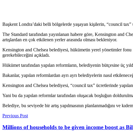
Başkent Londra’daki belli bölgelerde yaşayan kişilerin, “council tax” üc
The Standard tarafından yayınlanan habere göre, Kensington and Ch
artışlardan en çok etkilenen yerler arasında olması bekleniyor.
Kensington and Chelsea belediyesi, hükümetin yerel yönetimler fonu iç
gerekebileceğini açıkladı.
Hükümet tarafından yapılan reformların, belediyenin bütçesine üç yı
Bakanlar, yapılan reformlardan ayrı ayrı belediyelerin nasıl etkilenec
Kensington and Chelsea belediyesi, “council tax” ücretlerinde yapılan 
Yani bu da yapılan reformlar tarafından oluşacak boşluğun doldurulmas
Belediye, bu seviyede bir artış yapılmasının planlanmadığını ve kıdeml
Previous Post
Millions of households to be given income boost as Bi