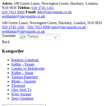
Adres:
100 Green Lanes, Newington Green, Hackney, London,
N16 9EH
Telefon:
020 3745 1261
Email:
info@olaygazete.co.uk
020 7923 9090
seriilanlar@olaygazete.co.uk
100 Green Lanes, Newington Green, Hackney, London, N16 9EH
020 3745 1261
-
020 7923 9090
info@olaygazete.co.uk
-
seriilanlar@olaygazete.co.uk
Translate:
Türkçe
Back
Kategoriler
İngiltere Gündemi
Sağlık – Yaşam
Londra ve Belediyeler
Kültür – Sanat
Toplum Haberleri
Moda – Tasarım
Ekonomi
Olay Web Tv
Köşe Yazıları
Spor Gündemi