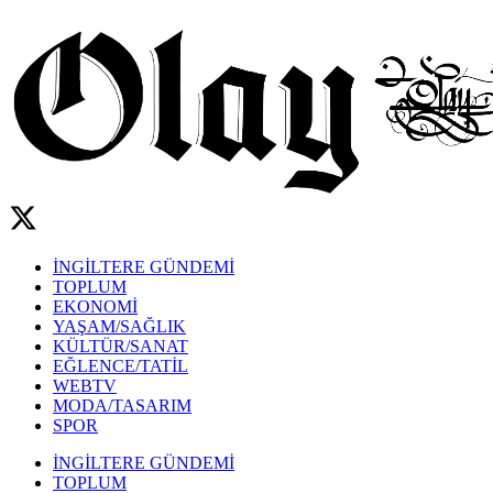
İNGİLTERE GÜNDEMİ
TOPLUM
EKONOMİ
YAŞAM/SAĞLIK
KÜLTÜR/SANAT
EĞLENCE/TATİL
WEBTV
MODA/TASARIM
SPOR
İNGİLTERE GÜNDEMİ
TOPLUM