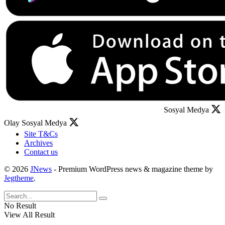
Sosyal Medya
Olay Sosyal Medya
Site T&Cs
Archives
Contact us
© 2026
JNews
- Premium WordPress news & magazine theme by
Jegtheme
.
No Result
View All Result