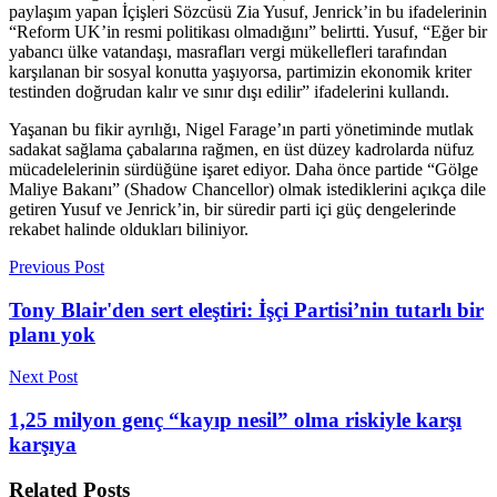
paylaşım yapan İçişleri Sözcüsü Zia Yusuf, Jenrick’in bu ifadelerinin
“Reform UK’in resmi politikası olmadığını” belirtti. Yusuf, “Eğer bir
yabancı ülke vatandaşı, masrafları vergi mükellefleri tarafından
karşılanan bir sosyal konutta yaşıyorsa, partimizin ekonomik kriter
testinden doğrudan kalır ve sınır dışı edilir” ifadelerini kullandı.
Yaşanan bu fikir ayrılığı, Nigel Farage’ın parti yönetiminde mutlak
sadakat sağlama çabalarına rağmen, en üst düzey kadrolarda nüfuz
mücadelelerinin sürdüğüne işaret ediyor. Daha önce partide “Gölge
Maliye Bakanı” (Shadow Chancellor) olmak istediklerini açıkça dile
getiren Yusuf ve Jenrick’in, bir süredir parti içi güç dengelerinde
rekabet halinde oldukları biliniyor.
Previous Post
Tony Blair'den sert eleştiri: İşçi Partisi’nin tutarlı bir
planı yok
Next Post
1,25 milyon genç “kayıp nesil” olma riskiyle karşı
karşıya
Related
Posts