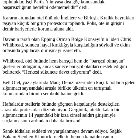
topluluklar, İşçi Partisi’nin yasa dışı göç konusundaki
başarısızlığının bedelini ödememelidir” dedi.
Kararın ardından otel önünde İngiltere ve Birleşik Krallık bayrakları
taşıyan küçük bir grup protestocu toplandı. Polis, otelin girişini
demir bariyerlerle koruma altına aldı.
Davanın tarafı olan Epping Orman Bölge Konseyi’nin lideri Chris
Whitbread, sonucu hayal kırıklığıyla karşıladığını söyledi ve ekim
ortasında yapılacak duruşmayı işaret etti.
Whitbread, otel önünde hem barışçıl hem de “barışçıl olmayan”
gösteriler olduğunu, ancak sadece barışçıl olanları desteklediğini
belirterek “Herkesi sükunete davet ediyorum” dedi.
Bell Otel, yaz aylarında Manş Denizi üzerinden küçük botlarla gelen
sığınmacı sayısındaki artışla birlikte ülkenin en tartışmalı
konularından birinin sembolü haline geldi.
Haftalardır otellerin önünde göçmen karşıtlarıyla destekçileri
arasında protestolar düzenleniyor. Gerginlik, otelde kalan bir
sığınmacının 14 yaşındaki bir kıza cinsel saldırı girişimiyle
suçlanmasının ardından daha da tırmandı.
Sanık iddiaları reddetti ve yargılanmaya devam ediyor. Sağlık
Bakanı Stephen Kinnock, otellerin hemen kapatılmasının