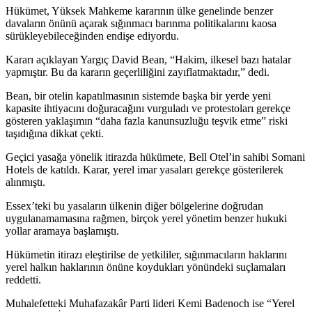
Hükümet, Yüksek Mahkeme kararının ülke genelinde benzer
davaların önünü açarak sığınmacı barınma politikalarını kaosa
sürükleyebileceğinden endişe ediyordu.
Kararı açıklayan Yargıç David Bean, “Hakim, ilkesel bazı hatalar
yapmıştır. Bu da kararın geçerliliğini zayıflatmaktadır,” dedi.
Bean, bir otelin kapatılmasının sistemde başka bir yerde yeni
kapasite ihtiyacını doğuracağını vurguladı ve protestoları gerekçe
gösteren yaklaşımın “daha fazla kanunsuzluğu teşvik etme” riski
taşıdığına dikkat çekti.
Geçici yasağa yönelik itirazda hükümete, Bell Otel’in sahibi Somani
Hotels de katıldı. Karar, yerel imar yasaları gerekçe gösterilerek
alınmıştı.
Essex’teki bu yasaların ülkenin diğer bölgelerine doğrudan
uygulanamamasına rağmen, birçok yerel yönetim benzer hukuki
yollar aramaya başlamıştı.
Hükümetin itirazı eleştirilse de yetkililer, sığınmacıların haklarını
yerel halkın haklarının önüne koydukları yönündeki suçlamaları
reddetti.
Muhalefetteki Muhafazakâr Parti lideri Kemi Badenoch ise “Yerel