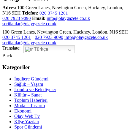
Adres:
100 Green Lanes, Newington Green, Hackney, London,
N16 9EH
Telefon:
020 3745 1261
Email:
info@olaygazete.co.uk
020 7923 9090
seriilanlar@olaygazete.co.uk
100 Green Lanes, Newington Green, Hackney, London, N16 9EH
020 3745 1261
-
020 7923 9090
info@olaygazete.co.uk
-
seriilanlar@olaygazete.co.uk
Translate:
Türkçe
Back
Kategoriler
İngiltere Gündemi
Sağlık – Yaşam
Londra ve Belediyeler
Kültür – Sanat
Toplum Haberleri
Moda – Tasarım
Ekonomi
Olay Web Tv
Köşe Yazıları
Spor Gündemi