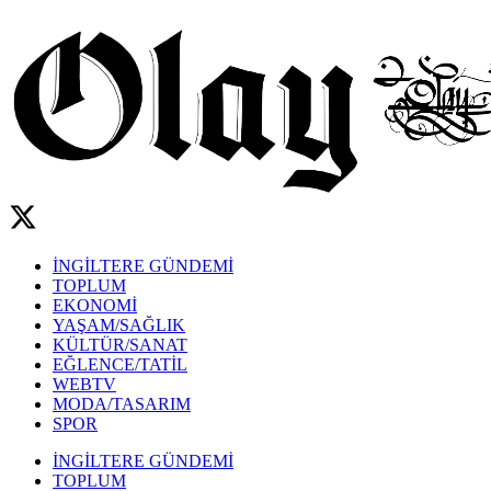
İNGİLTERE GÜNDEMİ
TOPLUM
EKONOMİ
YAŞAM/SAĞLIK
KÜLTÜR/SANAT
EĞLENCE/TATİL
WEBTV
MODA/TASARIM
SPOR
İNGİLTERE GÜNDEMİ
TOPLUM