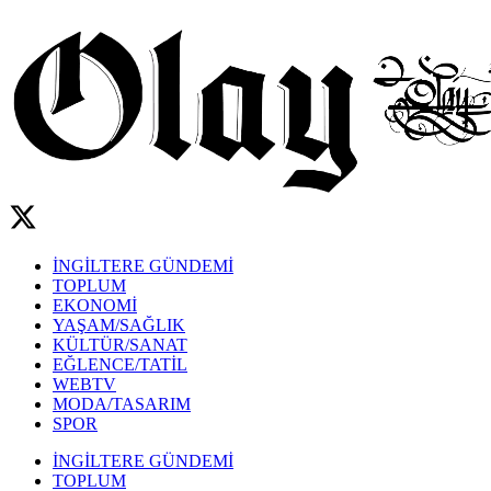
İNGİLTERE GÜNDEMİ
TOPLUM
EKONOMİ
YAŞAM/SAĞLIK
KÜLTÜR/SANAT
EĞLENCE/TATİL
WEBTV
MODA/TASARIM
SPOR
İNGİLTERE GÜNDEMİ
TOPLUM