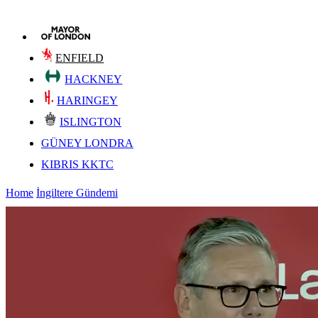
ENFIELD
HACKNEY
HARINGEY
ISLINGTON
GÜNEY LONDRA
KIBRIS KKTC
Home
İngiltere Gündemi