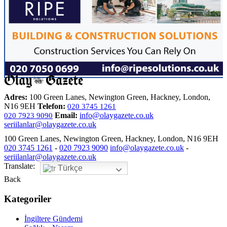
Adres:
100 Green Lanes, Newington Green, Hackney, London,
N16 9EH
Telefon:
020 3745 1261
Email:
info@olaygazete.co.uk
020 7923 9090
seriilanlar@olaygazete.co.uk
100 Green Lanes, Newington Green, Hackney, London, N16 9EH
020 3745 1261
-
020 7923 9090
info@olaygazete.co.uk
-
seriilanlar@olaygazete.co.uk
Translate:
Türkçe
Back
Kategoriler
İngiltere Gündemi