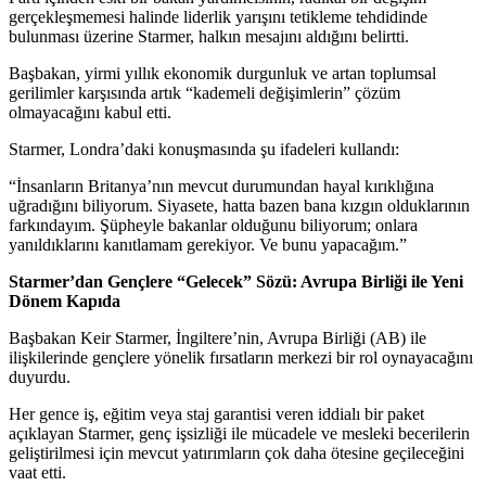
gerçekleşmemesi halinde liderlik yarışını tetikleme tehdidinde
bulunması üzerine Starmer, halkın mesajını aldığını belirtti.
Başbakan, yirmi yıllık ekonomik durgunluk ve artan toplumsal
gerilimler karşısında artık “kademeli değişimlerin” çözüm
olmayacağını kabul etti.
Starmer, Londra’daki konuşmasında şu ifadeleri kullandı:
“İnsanların Britanya’nın mevcut durumundan hayal kırıklığına
uğradığını biliyorum. Siyasete, hatta bazen bana kızgın olduklarının
farkındayım. Şüpheyle bakanlar olduğunu biliyorum; onlara
yanıldıklarını kanıtlamam gerekiyor. Ve bunu yapacağım.”
Starmer’dan Gençlere “Gelecek” Sözü: Avrupa Birliği ile Yeni
Dönem Kapıda
Başbakan Keir Starmer, İngiltere’nin, Avrupa Birliği (AB) ile
ilişkilerinde gençlere yönelik fırsatların merkezi bir rol oynayacağını
duyurdu.
Her gence iş, eğitim veya staj garantisi veren iddialı bir paket
açıklayan Starmer, genç işsizliği ile mücadele ve mesleki becerilerin
geliştirilmesi için mevcut yatırımların çok daha ötesine geçileceğini
vaat etti.