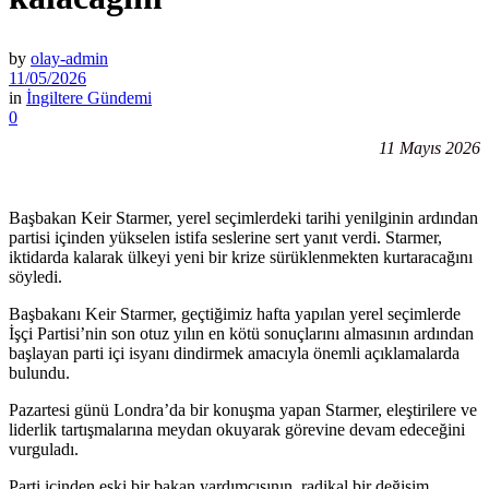
by
olay-admin
11/05/2026
in
İngiltere Gündemi
0
11 Mayıs 2026
Başbakan Keir Starmer, yerel seçimlerdeki tarihi yenilginin ardından
partisi içinden yükselen istifa seslerine sert yanıt verdi. Starmer,
iktidarda kalarak ülkeyi yeni bir krize sürüklenmekten kurtaracağını
söyledi.
Başbakanı Keir Starmer, geçtiğimiz hafta yapılan yerel seçimlerde
İşçi Partisi’nin son otuz yılın en kötü sonuçlarını almasının ardından
başlayan parti içi isyanı dindirmek amacıyla önemli açıklamalarda
bulundu.
Pazartesi günü Londra’da bir konuşma yapan Starmer, eleştirilere ve
liderlik tartışmalarına meydan okuyarak görevine devam edeceğini
vurguladı.
Parti içinden eski bir bakan yardımcısının, radikal bir değişim