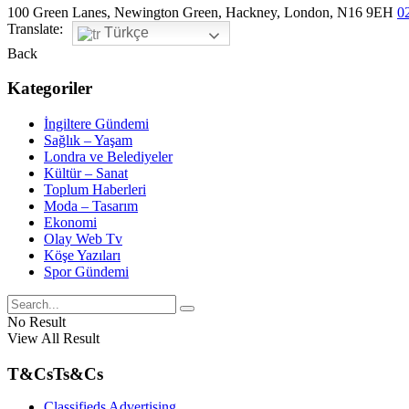
100 Green Lanes, Newington Green, Hackney, London, N16 9EH
0
Translate:
Türkçe
Back
Kategoriler
İngiltere Gündemi
Sağlık – Yaşam
Londra ve Belediyeler
Kültür – Sanat
Toplum Haberleri
Moda – Tasarım
Ekonomi
Olay Web Tv
Köşe Yazıları
Spor Gündemi
No Result
View All Result
T&Cs
Ts&Cs
Classifieds Advertising