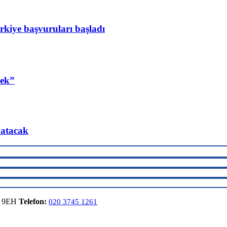
rkiye başvuruları başladı
cek”
 atacak
6 9EH
Telefon:
020 3745 1261