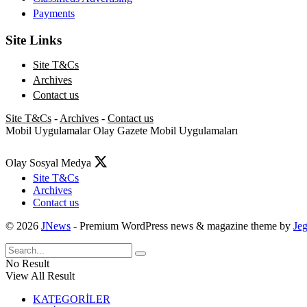
Payments
Site Links
Site T&Cs
Archives
Contact us
Site T&Cs
-
Archives
-
Contact us
Mobil Uygulamalar
Olay Gazete Mobil Uygulamaları
Olay Sosyal Medya
Site T&Cs
Archives
Contact us
© 2026
JNews
- Premium WordPress news & magazine theme by
Je
No Result
View All Result
KATEGORİLER