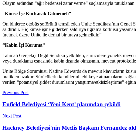
Olayın ardından “ağır bedensel zarar verme” suçlamasıyla tutuklanan
“Kimse İşe Korkarak Gitmemeli”
On binlerce otobüs şoförünü temsil eden Unite Sendikası’nın Genel Sek
saldırıdır. Hiç kimse işine giderken saldırıya uğrama korkusu yaşama
üretmek üzere Unite ile derhal bir araya gelmelidir.”
“Kabin İçi Koruma”
Talimatı Gerçekçi Değil Sendika yetkilileri, sürücülere yönelik mevcut
veya duraklama esnasında kabin dışında olmasının, mevcut protokollerin
Unite Bölge Sorumlusu Nadine Edwards da mevcut klavuzların kusurlu
pratikten uzaktır. Sürücülerin kendilerini tehlikeye atmamalarını sağ
verilen “potansiyel şiddet durumlarını yatıştırma/etkisizleştirme” eğit
Previous Post
Enfield Belediyesi ‘Yeni Kent’ planından çekildi
Next Post
Hackney Belediyesi'nin Meclis Başkanı Fernandez ol