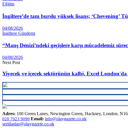
Eğitim
İngiltere’de tam burslu yüksek lisans; ‘Chevening’ Tü
04/08/2026
İngiltere Gündemi
“Manş Denizi’ndeki geçişlere karşı mücadelemiz süre
04/08/2026
Next Post
Yiyecek ve içecek sektörünün kalbi, Excel London'da
Adres:
100 Green Lanes, Newington Green, Hackney, London, N1
Email:
info@olaygazete.co.uk
020 7923 9090
seriilanlar@olaygazete.co.uk