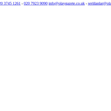
20 3745 1261
-
020 7923 9090
info@olaygazete.co.uk
-
seriilanlar@ol