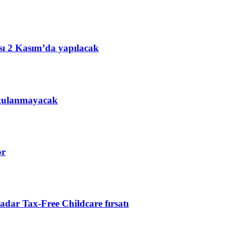
ısı 2 Kasım’da yapılacak
uygulanmayacak
or
kadar Tax-Free Childcare fırsatı