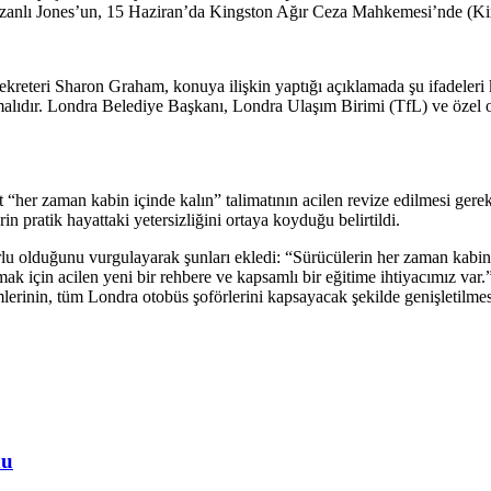
 zanlı Jones’un, 15 Haziran’da Kingston Ağır Ceza Mahkemesi’nde (Kin
reteri Sharon Graham, konuya ilişkin yaptığı açıklamada şu ifadeleri k
malıdır. Londra Belediye Başkanı, Londra Ulaşım Birimi (TfL) ve özel o
 “her zaman kabin içinde kalın” talimatının acilen revize edilmesi gerek
 pratik hayattaki yetersizliğini ortaya koyduğu belirtildi.
 olduğunu vurgulayarak şunları ekledi: “Sürücülerin her zaman kabinl
lamak için acilen yeni bir rehbere ve kapsamlı bir eğitime ihtiyacımız v
imlerinin, tüm Londra otobüs şoförlerini kapsayacak şekilde genişletilmes
du