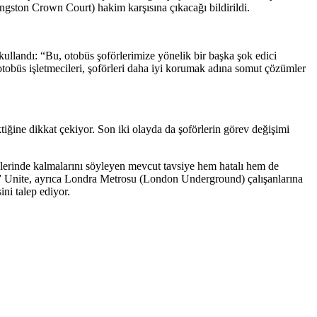
gston Crown Court) hakim karşısına çıkacağı bildirildi.
ullandı: “Bu, otobüs şoförlerimize yönelik bir başka şok edici
tobüs işletmecileri, şoförleri daha iyi korumak adına somut çözümler
tiğine dikkat çekiyor. Son iki olayda da şoförlerin görev değişimi
erinde kalmalarını söyleyen mevcut tavsiye hem hatalı hem de
ar.” Unite, ayrıca Londra Metrosu (London Underground) çalışanlarına
ini talep ediyor.