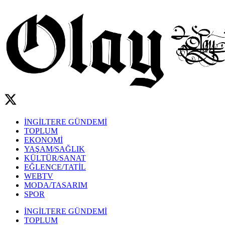
İNGİLTERE GÜNDEMİ
TOPLUM
EKONOMİ
YAŞAM/SAĞLIK
KÜLTÜR/SANAT
EĞLENCE/TATİL
WEBTV
MODA/TASARIM
SPOR
İNGİLTERE GÜNDEMİ
TOPLUM