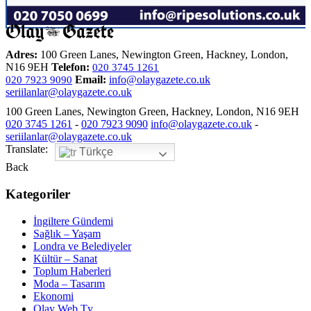
Adres:
100 Green Lanes, Newington Green, Hackney, London,
N16 9EH
Telefon:
020 3745 1261
Email:
info@olaygazete.co.uk
020 7923 9090
seriilanlar@olaygazete.co.uk
100 Green Lanes, Newington Green, Hackney, London, N16 9EH
020 3745 1261
-
020 7923 9090
info@olaygazete.co.uk
-
seriilanlar@olaygazete.co.uk
Translate:
Türkçe
Back
Kategoriler
İngiltere Gündemi
Sağlık – Yaşam
Londra ve Belediyeler
Kültür – Sanat
Toplum Haberleri
Moda – Tasarım
Ekonomi
Olay Web Tv