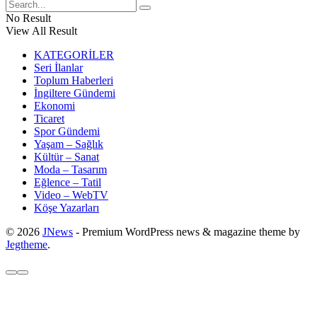
No Result
View All Result
KATEGORİLER
Seri İlanlar
Toplum Haberleri
İngiltere Gündemi
Ekonomi
Ticaret
Spor Gündemi
Yaşam – Sağlık
Kültür – Sanat
Moda – Tasarım
Eğlence – Tatil
Video – WebTV
Köşe Yazarları
© 2026
JNews
- Premium WordPress news & magazine theme by
Jegtheme
.