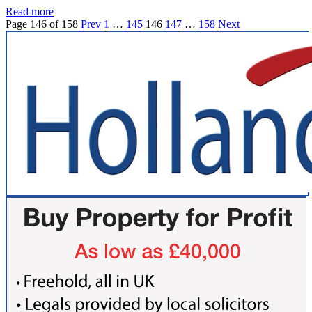
Read more
Page 146 of 158
Prev
1
…
145
146
147
…
158
Next