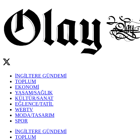
İNGİLTERE GÜNDEMİ
TOPLUM
EKONOMİ
YAŞAM/SAĞLIK
KÜLTÜR/SANAT
EĞLENCE/TATİL
WEBTV
MODA/TASARIM
SPOR
İNGİLTERE GÜNDEMİ
TOPLUM