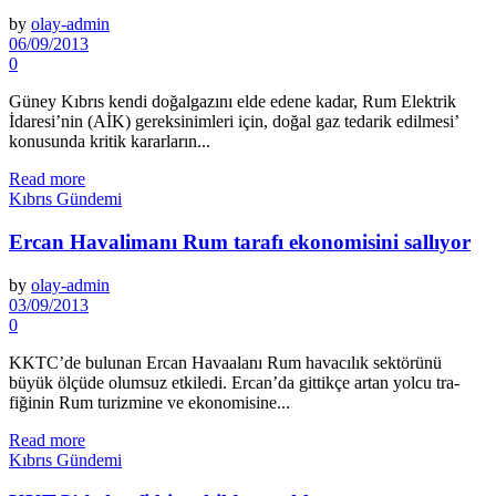
by
olay-admin
06/09/2013
0
Güney Kıbrıs kendi doğal­gazını elde edene kadar, Rum Elektrik
İdaresi’nin (AİK) gerek­sinimleri için, doğal gaz tedarik edilmesi’
konusunda kritik ka­rarların...
Read more
Kıbrıs Gündemi
Ercan Havalimanı Rum tarafı ekonomisini sallıyor
by
olay-admin
03/09/2013
0
KKTC’de bulunan Ercan Havaa­lanı Rum havacılık sektörünü
büyük ölçüde olumsuz etkiledi. Ercan’da gittikçe artan yolcu tra­
fiğinin Rum turizmine ve ekonomi­sine...
Read more
Kıbrıs Gündemi