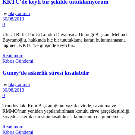
KKTC’de keyfi bir şekilde tutuklanıyorum
by
olay-admin
30/08/2013
0
Ulusal Birlik Partisi Londra Da­yanışma Derneği Başkanı Mehmet
Bayramoğlu, hakkında hiç bir tu­tutuklama kararı bulunmamasına
rağmen, KKTC’ye girişinde keyfi bir...
Read more
Kıbrıs Gündemi
Güney’de askerlik süresi kısalabilir
by
olay-admin
30/08/2013
0
Troodos’taki Rum Başkanlığının yazlık evinde, savunma ve
RMMO’nun yeniden yapılandırılması konulu zirve ger­çekleştirdiği,
zirvede askerlik sü­resinin kısaltılması konusunun da gündeme...
Read more
Kıbrıs Gündemi