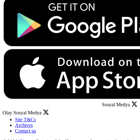
Sosyal Medya
Olay Sosyal Medya
Site T&Cs
Archives
Contact us