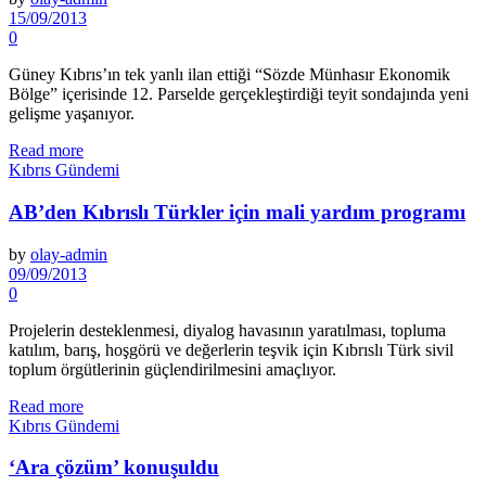
15/09/2013
0
Güney Kıbrıs’ın tek yanlı ilan ettiği “Sözde Münhasır Ekonomik
Bölge” içerisinde 12. Parselde ger­çekleştirdiği teyit sondajında yeni
gelişme yaşanıyor.
Read more
Kıbrıs Gündemi
AB’den Kıbrıslı Türkler için mali yardım programı
by
olay-admin
09/09/2013
0
Projelerin desteklenmesi, diya­log havasının yaratılması, topluma
katılım, barış, hoşgörü ve değerlerin teşvik için Kıbrıslı Türk sivil
toplum örgütlerinin güçlendirilmesini amaç­lıyor.
Read more
Kıbrıs Gündemi
‘Ara çözüm’ konuşuldu