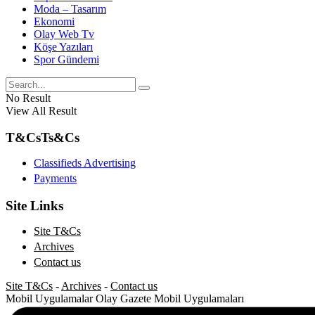
Moda – Tasarım
Ekonomi
Olay Web Tv
Köşe Yazıları
Spor Gündemi
No Result
View All Result
T&Cs
Ts&Cs
Classifieds Advertising
Payments
Site Links
Site T&Cs
Archives
Contact us
Site T&Cs
-
Archives
-
Contact us
Mobil Uygulamalar
Olay Gazete Mobil Uygulamaları