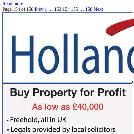
Read more
Page 154 of 158
Prev
1
…
153
154
155
…
158
Next