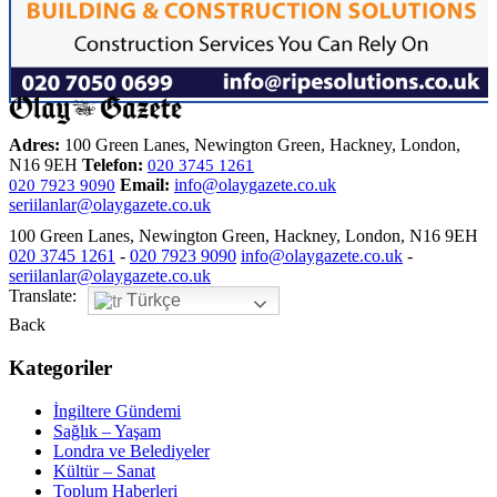
Adres:
100 Green Lanes, Newington Green, Hackney, London,
N16 9EH
Telefon:
020 3745 1261
Email:
info@olaygazete.co.uk
020 7923 9090
seriilanlar@olaygazete.co.uk
100 Green Lanes, Newington Green, Hackney, London, N16 9EH
020 3745 1261
-
020 7923 9090
info@olaygazete.co.uk
-
seriilanlar@olaygazete.co.uk
Translate:
Türkçe
Back
Kategoriler
İngiltere Gündemi
Sağlık – Yaşam
Londra ve Belediyeler
Kültür – Sanat
Toplum Haberleri