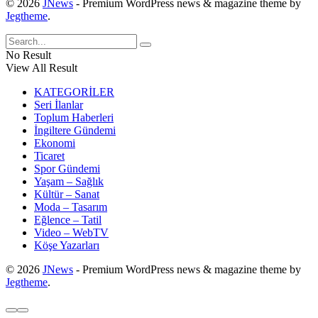
© 2026
JNews
- Premium WordPress news & magazine theme by
Jegtheme
.
No Result
View All Result
KATEGORİLER
Seri İlanlar
Toplum Haberleri
İngiltere Gündemi
Ekonomi
Ticaret
Spor Gündemi
Yaşam – Sağlık
Kültür – Sanat
Moda – Tasarım
Eğlence – Tatil
Video – WebTV
Köşe Yazarları
© 2026
JNews
- Premium WordPress news & magazine theme by
Jegtheme
.