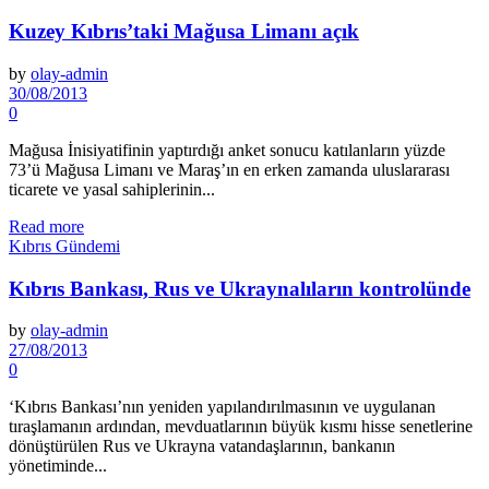
Kuzey Kıbrıs’taki Mağusa Limanı açık
by
olay-admin
30/08/2013
0
Mağusa İnisiyatifinin yaptırdığı anket sonucu katılanla­rın yüzde
73’ü Mağusa Limanı ve Maraş’ın en erken zamanda ulus­lararası
ticarete ve yasal sahipleri­nin...
Read more
Kıbrıs Gündemi
Kıbrıs Bankası, Rus ve Ukraynalıların kontrolünde
by
olay-admin
27/08/2013
0
‘Kıbrıs Bankası’nın yeniden yapılandırılmasının ve uygulanan
tıraşlamanın ardın­dan, mevduatlarının büyük kısmı hisse senetlerine
dönüştürülen Rus ve Ukrayna vatandaşlarının, banka­nın
yönetiminde...