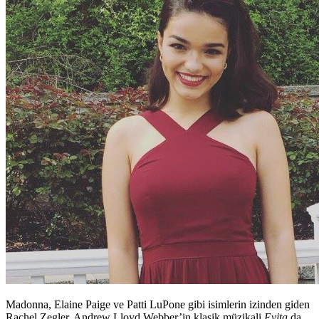
Madonna, Elaine Paige ve Patti LuPone gibi isimlerin izinden giden
Rachel Zegler, Andrew Lloyd Webber’in klasik müzikali
Evita
da