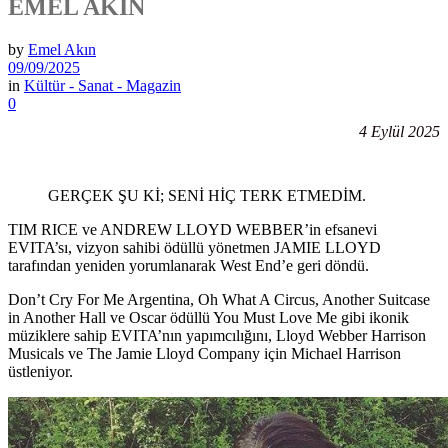
EMEL AKIN
by
Emel Akın
09/09/2025
in
Kültür - Sanat - Magazin
0
4 Eylül 2025
GERÇEK ŞU Kİ; SENİ HİÇ TERK ETMEDİM.
TIM RICE ve ANDREW LLOYD WEBBER’in efsanevi
EVITA’sı, vizyon sahibi ödüllü yönetmen JAMIE LLOYD
tarafından yeniden yorumlanarak West End’e geri döndü.
Don’t Cry For Me Argentina, Oh What A Circus, Another Suitcase
in Another Hall ve Oscar ödüllü You Must Love Me gibi ikonik
müziklere sahip EVITA’nın yapımcılığını, Lloyd Webber Harrison
Musicals ve The Jamie Lloyd Company için Michael Harrison
üstleniyor.