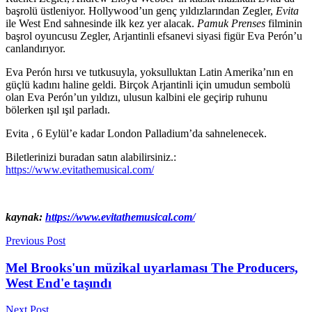
başrolü üstleniyor. Hollywood’un genç yıldızlarından Zegler,
Evita
ile West End sahnesinde ilk kez yer alacak.
Pamuk Prenses
filminin
başrol oyuncusu Zegler, Arjantinli efsanevi siyasi figür Eva Perón’u
canlandırıyor.
Eva Perón hırsı ve tutkusuyla, yoksulluktan Latin Amerika’nın en
güçlü kadını haline geldi. Birçok Arjantinli için umudun sembolü
olan Eva Perón’un yıldızı, ulusun kalbini ele geçirip ruhunu
bölerken ışıl ışıl parladı.
Evita , 6 Eylül’e kadar London Palladium’da sahnelenecek.
Biletlerinizi buradan satın alabilirsiniz.:
https://www.evitathemusical.com/
kaynak:
https://www.evitathemusical.com/
Previous Post
Mel Brooks'un müzikal uyarlaması The Producers,
West End'e taşındı
Next Post