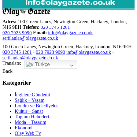
Adres:
100 Green Lanes, Newington Green, Hackney, London,
N16 9EH
Telefon:
020 3745 1261
Email:
info@olaygazete.co.uk
020 7923 9090
seriilanlar@olaygazete.co.uk
100 Green Lanes, Newington Green, Hackney, London, N16 9EH
020 3745 1261
-
020 7923 9090
info@olaygazete.co.uk
-
seriilanlar@olaygazete.co.uk
Translate:
Türkçe
Back
Kategoriler
İngiltere Gündemi
Sağlık – Yaşam
Londra ve Belediyeler
Kültür – Sanat
Toplum Haberleri
Moda – Tasarım
Ekonomi
Olay Web Tv