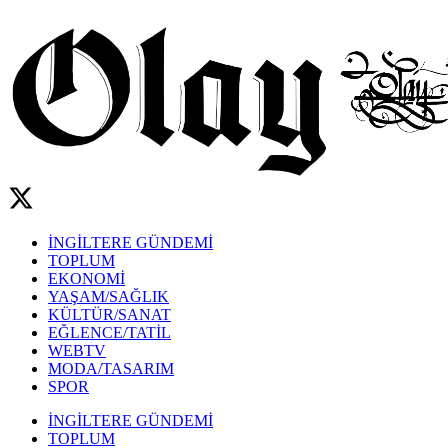
İNGİLTERE GÜNDEMİ
TOPLUM
EKONOMİ
YAŞAM/SAĞLIK
KÜLTÜR/SANAT
EĞLENCE/TATİL
WEBTV
MODA/TASARIM
SPOR
İNGİLTERE GÜNDEMİ
TOPLUM