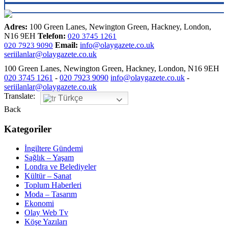
Adres:
100 Green Lanes, Newington Green, Hackney, London,
N16 9EH
Telefon:
020 3745 1261
Email:
info@olaygazete.co.uk
020 7923 9090
seriilanlar@olaygazete.co.uk
100 Green Lanes, Newington Green, Hackney, London, N16 9EH
020 3745 1261
-
020 7923 9090
info@olaygazete.co.uk
-
seriilanlar@olaygazete.co.uk
Translate:
Türkçe
Back
Kategoriler
İngiltere Gündemi
Sağlık – Yaşam
Londra ve Belediyeler
Kültür – Sanat
Toplum Haberleri
Moda – Tasarım
Ekonomi
Olay Web Tv
Köşe Yazıları