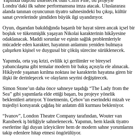
Yapımda başrolü üstlenecek olan Chris Pine, bu projeyle
Londra’daki ilk sahne performansına imza atacak. Uluslararası
alanda tanınan oyuncunun tiyatro sahnesindeki bu çıkışı, kültür
sanat çevrelerinde şimdiden büyük ilgi uyandırıyor.
Oyun, dışarıdan bakıldığında başarılı bir hayat süren ancak içsel bir
boşluk ve tükenmişlik yaşayan Nikolai karakterinin hikâyesine
odaklanacak. Maddi sorunlar ve eşinin sağlık problemleriyle
mücadele eden karakter, hayatının anlamını yeniden bulmaya
çalışırken kişisel ve duygusal bir çöküş sürecine sürüklenecek.
Yapımda, orta yaş krizi, evlilik içi gerilimler ve bireysel
yabancılaşma gibi temalar modern bir bakış açısıyla ele alınacak.
Hikâyede yaşanan kırılma noktası ise karakterin hayatına giren bir
ilişki ile derinleşecek ve olayların seyrini değiştirecek.
Simon Stone’un daha önce sahneye taşıdığı “The Lady from the
Sea” gibi yapımlarla elde ettiği başarı, bu projeye yönelik
beklentileri artırıyor. Yönetmenin, Çehov’un eserindeki mizah ve
trajediyi koruyarak çağdaş bir anlatım dili kurması bekleniyor.
“Ivanov”, London Theatre Company tarafından, Wouter van
Ransbeek iş birliğiyle sahnelenecek. Yapımın, hem klasik tiyatro
eserlerine ilgi duyan izleyicilere hem de modern sahne yorumlarını
takip edenlere hitap etmesi öngörülüyor.