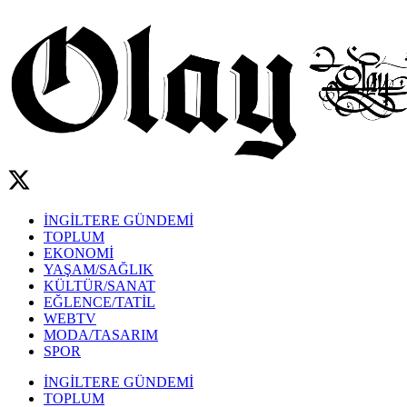
İNGİLTERE GÜNDEMİ
TOPLUM
EKONOMİ
YAŞAM/SAĞLIK
KÜLTÜR/SANAT
EĞLENCE/TATİL
WEBTV
MODA/TASARIM
SPOR
İNGİLTERE GÜNDEMİ
TOPLUM