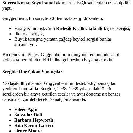
Sürrealizm
ve
Soyut sanat
akımlarına bağlı sanatçılara ev sahipliği
yaptı.
Guggenheim, bu süreçte 20’den fazla sergi düzenledi:
Vasily Kandinsky’nin
Birleşik Krallık’taki ilk kişisel sergisi
,
İlk kolaj sergisi,
Büyük tartışma yaratan çağdaş heykel sergisi bunlar
arasındaydı.
Bu deneyim, Peggy Guggenheim’ın dünyanın en önemli sanat
koleksiyonerlerinden biri haline gelmesinin başlangıcı oldu.
Sergide Öne Çıkan Sanatçılar
Yaklaşık 88 yıl sonra, Guggenheim’ın desteklediği sanatçılar
yeniden Londra’da. Sergide, 1938–1939 yıllarındaki öncü
sergilerden bir araya getirilen eserler ve aynı döneme ait benzer
çalışmalar görülebilecek. Sanatçılar arasında:
Eileen Agar
Salvador Dalí
Barbara Hepworth
Rita Kernn-Larsen
Henry Moore