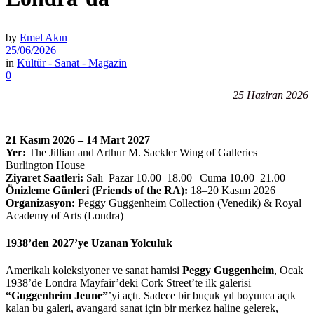
by
Emel Akın
25/06/2026
in
Kültür - Sanat - Magazin
0
25 Haziran 2026
21 Kasım 2026 – 14 Mart 2027
Yer:
The Jillian and Arthur M. Sackler Wing of Galleries |
Burlington House
Ziyaret Saatleri:
Salı–Pazar 10.00–18.00 | Cuma 10.00–21.00
Önizleme Günleri (Friends of the RA):
18–20 Kasım 2026
Organizasyon:
Peggy Guggenheim Collection (Venedik) & Royal
Academy of Arts (Londra)
1938’den 2027’ye Uzanan Yolculuk
Amerikalı koleksiyoner ve sanat hamisi
Peggy Guggenheim
, Ocak
1938’de Londra Mayfair’deki Cork Street’te ilk galerisi
“Guggenheim Jeune”
’yi açtı. Sadece bir buçuk yıl boyunca açık
kalan bu galeri, avangard sanat için bir merkez haline gelerek,