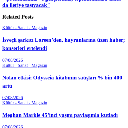
da ileriye taşıyacak"
Related
Posts
Kültür - Sanat - Magazin
İsveçli şarkıcı Loreen’den, hayranlarına üzen haber;
konserleri ertelendi
07/08/2026
Kültür - Sanat - Magazin
Nolan etkisi; Odysseia kitabının satışları % bin 400
arttı
07/08/2026
Kültür - Sanat - Magazin
Meghan Markle 45’inci yaşını paylaşımla kutladı
07/08/2026