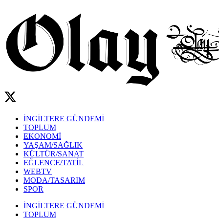
İNGİLTERE GÜNDEMİ
TOPLUM
EKONOMİ
YAŞAM/SAĞLIK
KÜLTÜR/SANAT
EĞLENCE/TATİL
WEBTV
MODA/TASARIM
SPOR
İNGİLTERE GÜNDEMİ
TOPLUM