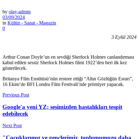
by
olay-admin
03/09/2024
in
Kültür - Sanat - Magazin
0
3 Eylül 2024
Arthur Conan Doyle’un en sevdiği Sherlock Holmes canlandırması
kabul edilen sessiz Sherlock Holmes filmi 1922’den beri ilk kez
gösterilecek.
Britanya Film Enstitüsü’nün restore ettiği “Altın Gözlüğün Esrarı”,
16 Ekim’de BFI Londra Film Festivali’nde prömiyer yapacak.
Previous Post
Google'a yeni YZ; sesimizden hastalıkları tespit
edebilecek
Next Post
"Çocuklarımız ve gençlerimiz, toplumumuzu daha