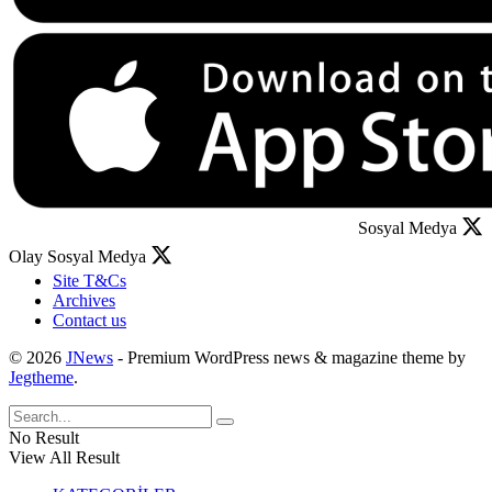
Sosyal Medya
Olay Sosyal Medya
Site T&Cs
Archives
Contact us
© 2026
JNews
- Premium WordPress news & magazine theme by
Jegtheme
.
No Result
View All Result