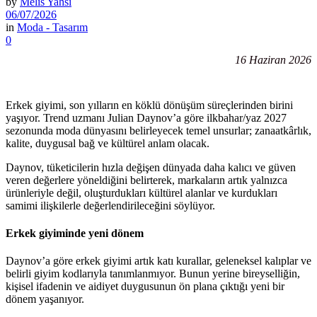
by
Melis Yahsi
06/07/2026
in
Moda - Tasarım
0
16 Haziran 2026
Erkek giyimi, son yılların en köklü dönüşüm süreçlerinden birini
yaşıyor. Trend uzmanı Julian Daynov’a göre ilkbahar/yaz 2027
sezonunda moda dünyasını belirleyecek temel unsurlar; zanaatkârlık,
kalite, duygusal bağ ve kültürel anlam olacak.
Daynov, tüketicilerin hızla değişen dünyada daha kalıcı ve güven
veren değerlere yöneldiğini belirterek, markaların artık yalnızca
ürünleriyle değil, oluşturdukları kültürel alanlar ve kurdukları
samimi ilişkilerle değerlendirileceğini söylüyor.
Erkek giyiminde yeni dönem
Daynov’a göre erkek giyimi artık katı kurallar, geleneksel kalıplar ve
belirli giyim kodlarıyla tanımlanmıyor. Bunun yerine bireyselliğin,
kişisel ifadenin ve aidiyet duygusunun ön plana çıktığı yeni bir
dönem yaşanıyor.