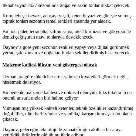
İlkbahar/yaz 2027 sezonunda doğal ve sakin tonlar dikkat çekecek.
Kum, tebeşir beyazı, adaçayı yeşili, keten beyazı ve güneşte solmuş
toprak tonları sezonun temel renkleri arasında yer alacak.
Bu nötr palet; terracotta, safran sarısı, oksit kırmızısı ve gökyüzü ile
denizi çağrıştıran mavi tonlarıyla desteklenecek.
Daynov’a göre yeni sezonun renkleri yapay veya dijital görünmek
yerine ışık, zaman ve doğa tarafından şekillendirilmiş hissi verecek.
Malzeme kalitesi lüksün yeni göstergesi olacak
Uzmanlara göre tüketiciler artık yalnızca kıyafetleri görmek değil,
hissetmek de istiyor.
Bu nedenle malzeme kalitesi ve dokusal deneyim, lüks tüketimin en
önemli unsurlarından biri haline geliyor.
Yumuşatılmış yüksek kaliteli ketenler, teknik özellikler kazandırılmış
doğal lifler, ultra hafif yünler ve yenilikçi karışım kumaşlar ön plana
çıkacak.
Daynov, geleceğin teknoloji ile zanaatkârlığın akıllıca bir araya
getirildiği ürünlerde olduğunu ifade ediyor.