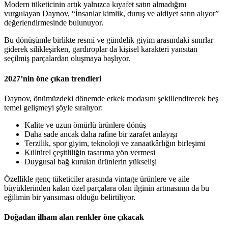
Modern tüketicinin artık yalnızca kıyafet satın almadığını
vurgulayan Daynov, “İnsanlar kimlik, duruş ve aidiyet satın alıyor”
değerlendirmesinde bulunuyor.
Bu dönüşümle birlikte resmi ve gündelik giyim arasındaki sınırlar
giderek silikleşirken, gardıroplar da kişisel karakteri yansıtan
seçilmiş parçalardan oluşmaya başlıyor.
2027’nin öne çıkan trendleri
Daynov, önümüzdeki dönemde erkek modasını şekillendirecek beş
temel gelişmeyi şöyle sıralıyor:
Kalite ve uzun ömürlü ürünlere dönüş
Daha sade ancak daha rafine bir zarafet anlayışı
Terzilik, spor giyim, teknoloji ve zanaatkârlığın birleşimi
Kültürel çeşitliliğin tasarıma yön vermesi
Duygusal bağ kurulan ürünlerin yükselişi
Özellikle genç tüketiciler arasında vintage ürünlere ve aile
büyüklerinden kalan özel parçalara olan ilginin artmasının da bu
eğilimin bir yansıması olduğu belirtiliyor.
Doğadan ilham alan renkler öne çıkacak