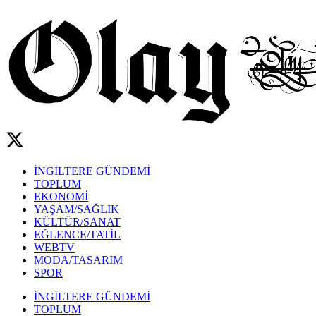
İNGİLTERE GÜNDEMİ
TOPLUM
EKONOMİ
YAŞAM/SAĞLIK
KÜLTÜR/SANAT
EĞLENCE/TATİL
WEBTV
MODA/TASARIM
SPOR
İNGİLTERE GÜNDEMİ
TOPLUM