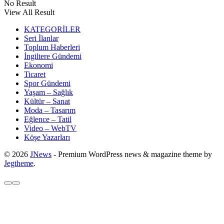
No Result
View All Result
KATEGORİLER
Seri İlanlar
Toplum Haberleri
İngiltere Gündemi
Ekonomi
Ticaret
Spor Gündemi
Yaşam – Sağlık
Kültür – Sanat
Moda – Tasarım
Eğlence – Tatil
Video – WebTV
Köşe Yazarları
© 2026
JNews
- Premium WordPress news & magazine theme by
Jegtheme
.