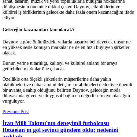
sanat, tasarım, müzik ve yerel topluluklarla buluşma noktalarına
dönüşmesinin önemine dikkat çeken Daynov, etkinliklerin ve
kültürel iş birliklerinin gelecekte daha fazla önem kazanacağını ifade
ediyor.
Geleceğin kazananları kim olacak?
Daynov’a göre önümüzdeki yıllarda başarıyı belirleyecek unsur ne
en yüksek sesle konuşan markalar ne de en hızlı büyüyen şirketler
olacak.
Bunun yerine tutarlılığı, kaliteyi ve kültürel anlamı bir araya
getirebilen markalar öne çıkacak.
Özellikle orta ölçekli şirketlerin müşterilerine daha yakın
olabilmeleri ve daha samimi iletişim kurabilmeleri nedeniyle önemli
bir avantaja sahip olduğunu belirten Daynov, geleceğin moda
dünyasında güven ve duygusal bağın en değerli sermaye olacağını
vurguluyor.
Previous Post
İran Milli Takımı'nın deneyimli futbolcusu
Rezaeian'ın gol sevinci gündem oldu; nedenini
açıkladı