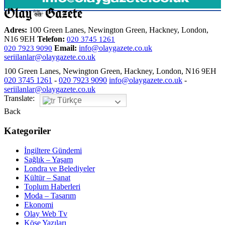
Adres:
100 Green Lanes, Newington Green, Hackney, London,
N16 9EH
Telefon:
020 3745 1261
Email:
info@olaygazete.co.uk
020 7923 9090
seriilanlar@olaygazete.co.uk
100 Green Lanes, Newington Green, Hackney, London, N16 9EH
020 3745 1261
-
020 7923 9090
info@olaygazete.co.uk
-
seriilanlar@olaygazete.co.uk
Translate:
Türkçe
Back
Kategoriler
İngiltere Gündemi
Sağlık – Yaşam
Londra ve Belediyeler
Kültür – Sanat
Toplum Haberleri
Moda – Tasarım
Ekonomi
Olay Web Tv
Köşe Yazıları