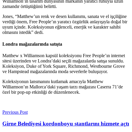
Williamson’ın tasarım dünyasının markanın yaratıcı ruhuyla uzun
zamandır örtüştüğünü belirtti.
Jones, “Matthew’un renk ve desen kullanımı, sanata ve el işçiliğine
verdiği önem, Free People’ın yaratıcı özgürlük anlayışıyla doğal bir
uyum içinde. Koleksiyonun eğlenceli, enerjik ve karakter sahibi
olmasını istedik” dedi.
Londra mağazalarında satışta
Matthew x Williamson kapsül koleksiyonu Free People’ın internet
sitesi üzerinden ve Londra’daki seçili mağazalarda satışa sunuldu.
Koleksiyon, Duke of York Square, Richmond, Westbourne Grove
ve Hampstead mağazalarında moda severlerle buluşuyor.
Koleksiyonun lansmanını kutlamak amacıyla Matthew
Williamson’ın Mallorca’daki yaşam tarzı mağazası Caserra 71’de
özel bir pop-up etkinliği de düzenlenecek.
Previous Post
Girne Belediyesi kordonboyu stantlarını hizmete açtı