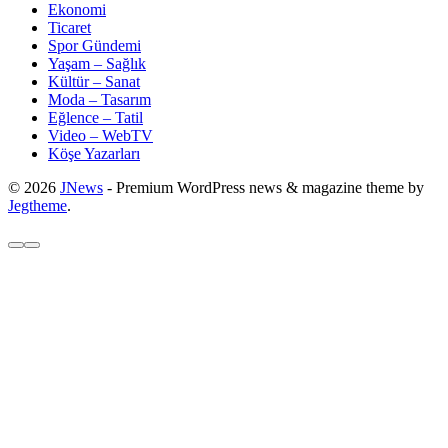
Ekonomi
Ticaret
Spor Gündemi
Yaşam – Sağlık
Kültür – Sanat
Moda – Tasarım
Eğlence – Tatil
Video – WebTV
Köşe Yazarları
© 2026
JNews
- Premium WordPress news & magazine theme by
Jegtheme
.