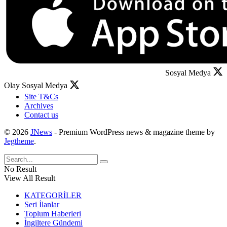
Sosyal Medya
Olay Sosyal Medya
Site T&Cs
Archives
Contact us
© 2026
JNews
- Premium WordPress news & magazine theme by
Jegtheme
.
No Result
View All Result
KATEGORİLER
Seri İlanlar
Toplum Haberleri
İngiltere Gündemi