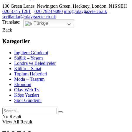
100 Green Lanes, Newington Green, Hackney, London, N16 9EH
020 3745 1261
-
020 7923 9090
info@olaygazete.co.uk
-
seriilanlar@olaygazete.co.uk
Translate:
Türkçe
Back
Kategoriler
İngiltere Gündemi
Sağlık – Yaşam
Londra ve Belediyeler
Kültür – Sanat
Toplum Haberleri
Moda – Tasarım
Ekonomi
Olay Web Tv
Köşe Yazıları
Spor Gündemi
No Result
View All Result