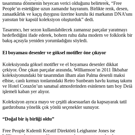
tasarımına dönmenin heyecan verici olduğunu belirterek, “Free
People’ın estetiğine uzun zamandır hayranım. Birlikte renk, desen,
zanaatkârlık ve kaçış duygusu üzerine kurulu iki markanın DNA’sını
yansıtan bir kapsül koleksiyon oluşturduk” dedi.
Tasarımcı, her sezon kullanılabilecek zamansız parçalar yaratmayı
hedeflediğini ifade ederek, bohem ruhu daha modern ve folklorik bir
bakış açısıyla yeniden yorumladığını söyledi.
El boyaması desenler ve göksel motifler öne çıkıyor
Koleksiyonda göksel motifler ve el boyaması desenler dikkat
çekiyor. Öne çıkan parçalar arasında, Williamson’ın 2011 İlkbahar
koleksiyonundaki bir tasarımdan ilham alan Palma desenli maksi
elbise, canlı kırmızı tonlarındaki Retro Sunbeam havlu kumaş takımı
ve Hotel Corazón’un sanatsal atmosferinden esinlenen tam boy Deià
işlemeli kaban yer alıyor.
Koleksiyon ayrıca mayo ve çeşitli aksesuarları da kapsayarak tatil
gardırobuna yönelik çok yönlü seçenekler sunuyor.
“Doğal bir iş birliği oldu”
Free People Kıdemli Kreatif Direktörü Leighanne Jones ise