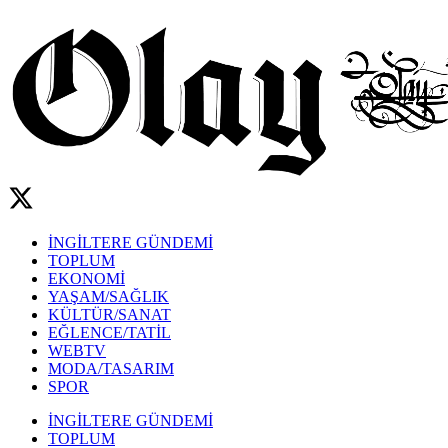
İNGİLTERE GÜNDEMİ
TOPLUM
EKONOMİ
YAŞAM/SAĞLIK
KÜLTÜR/SANAT
EĞLENCE/TATİL
WEBTV
MODA/TASARIM
SPOR
İNGİLTERE GÜNDEMİ
TOPLUM