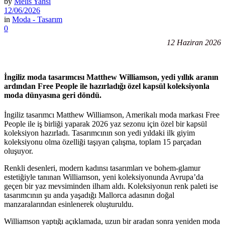
by
Melis Yahsi
12/06/2026
in
Moda - Tasarım
0
12 Haziran 2026
İngiliz moda tasarımcısı Matthew Williamson, yedi yıllık aranın
ardından Free People ile hazırladığı özel kapsül koleksiyonla
moda dünyasına geri döndü.
İngiliz tasarımcı Matthew Williamson, Amerikalı moda markası Free
People ile iş birliği yaparak 2026 yaz sezonu için özel bir kapsül
koleksiyon hazırladı. Tasarımcının son yedi yıldaki ilk giyim
koleksiyonu olma özelliği taşıyan çalışma, toplam 15 parçadan
oluşuyor.
Renkli desenleri, modern kadınsı tasarımları ve bohem-glamur
estetiğiyle tanınan Williamson, yeni koleksiyonunda Avrupa’da
geçen bir yaz mevsiminden ilham aldı. Koleksiyonun renk paleti ise
tasarımcının şu anda yaşadığı Mallorca adasının doğal
manzaralarından esinlenerek oluşturuldu.
Williamson yaptığı açıklamada, uzun bir aradan sonra yeniden moda