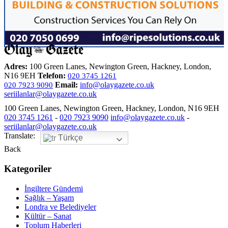
Adres:
100 Green Lanes, Newington Green, Hackney, London,
N16 9EH
Telefon:
020 3745 1261
Email:
info@olaygazete.co.uk
020 7923 9090
seriilanlar@olaygazete.co.uk
100 Green Lanes, Newington Green, Hackney, London, N16 9EH
020 3745 1261
-
020 7923 9090
info@olaygazete.co.uk
-
seriilanlar@olaygazete.co.uk
Translate:
Türkçe
Back
Kategoriler
İngiltere Gündemi
Sağlık – Yaşam
Londra ve Belediyeler
Kültür – Sanat
Toplum Haberleri