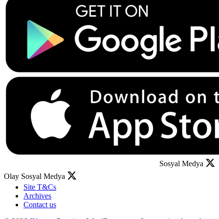
Sosyal Medya
Olay Sosyal Medya
Site T&Cs
Archives
Contact us