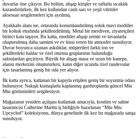
duvarlar öne çıkıyor. Bu bölüm, ahşap kirişler ve raflarla sıcaklık
kazandırılırken, ilk kez kullanılan canlı sarı ve yeşil vitrinler
aksesuar sergilemeleri için ayrılmış.
Ayakkabı alanı ise, ortasında konumlandırılmış soluk mavi modüler
bir koltuk etrafında şekillendirilmiş. Metal bir merdiven, ziyaretçileri
birinci kata taşıyor. Bu katta, modüler ahşap zemin ve tavanlarla
oluşturulmuş daha samimi ve ev hissi veren bir atmosfer sunuluyor.
Duvar boyunca uzanan askılıklar, müşterileri farklı ton ve
şekillerdeki halılar ve özel oturma gruplarının bulunduğu
salonlardan geçiriyor. Büyük bir ahşap masa ve uzun bir kanepe,
alanın merkezini oluştururken, katın diğer ucunda özel randevular
için tasarlanmış geniş bir oda yer alıyor.
İlk katta ayrıca, katlanan bir kapıyla erişilen geniş bir soyunma odası
bulunuyor. Nakışlı kumaşlarla kaplanmış gardıroplarda güncel Miu
Miu görünümleri sergileniyor.
Mağazanın yeniden açılışını kutlamak amacıyla, kostüm ve sahne
tasarımcısı Catherine Martin iş birliğiyle hazırlanan “Miu Miu
Upcycled” koleksiyonu, dünya genelinde ilk kez bu mağazada satışa
sunuluyor.