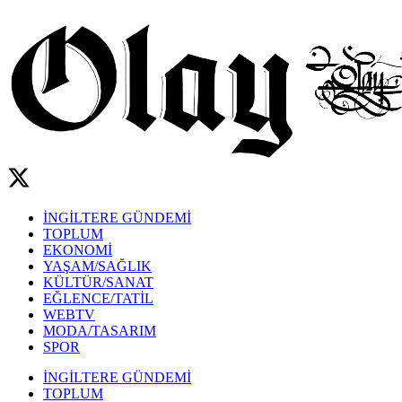
İNGİLTERE GÜNDEMİ
TOPLUM
EKONOMİ
YAŞAM/SAĞLIK
KÜLTÜR/SANAT
EĞLENCE/TATİL
WEBTV
MODA/TASARIM
SPOR
İNGİLTERE GÜNDEMİ
TOPLUM