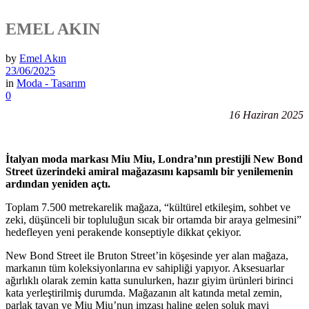
EMEL AKIN
by
Emel Akın
23/06/2025
in
Moda - Tasarım
0
16 Haziran 2025
İtalyan moda markası Miu Miu, Londra’nın prestijli New Bond
Street üzerindeki amiral mağazasını kapsamlı bir yenilemenin
ardından yeniden açtı.
Toplam 7.500 metrekarelik mağaza, “kültürel etkileşim, sohbet ve
zeki, düşünceli bir topluluğun sıcak bir ortamda bir araya gelmesini”
hedefleyen yeni perakende konseptiyle dikkat çekiyor.
New Bond Street ile Bruton Street’in köşesinde yer alan mağaza,
markanın tüm koleksiyonlarına ev sahipliği yapıyor. Aksesuarlar
ağırlıklı olarak zemin katta sunulurken, hazır giyim ürünleri birinci
kata yerleştirilmiş durumda. Mağazanın alt katında metal zemin,
parlak tavan ve Miu Miu’nun imzası haline gelen soluk mavi