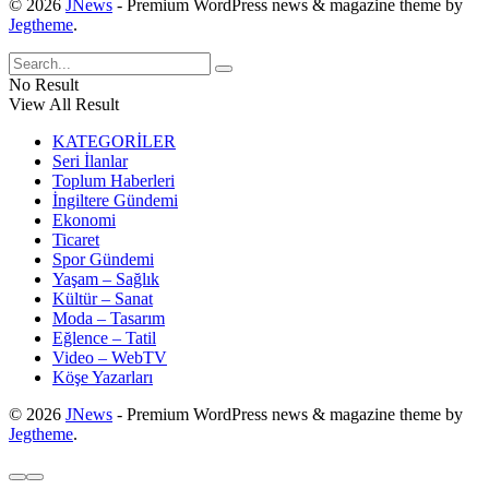
© 2026
JNews
- Premium WordPress news & magazine theme by
Jegtheme
.
No Result
View All Result
KATEGORİLER
Seri İlanlar
Toplum Haberleri
İngiltere Gündemi
Ekonomi
Ticaret
Spor Gündemi
Yaşam – Sağlık
Kültür – Sanat
Moda – Tasarım
Eğlence – Tatil
Video – WebTV
Köşe Yazarları
© 2026
JNews
- Premium WordPress news & magazine theme by
Jegtheme
.