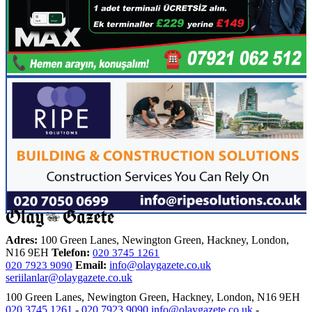
Adres:
100 Green Lanes, Newington Green, Hackney, London,
N16 9EH
Telefon:
020 3745 1261
Email:
info@olaygazete.co.uk
020 7923 9090
seriilanlar@olaygazete.co.uk
100 Green Lanes, Newington Green, Hackney, London, N16 9EH
020 3745 1261
-
020 7923 9090
info@olaygazete.co.uk
-