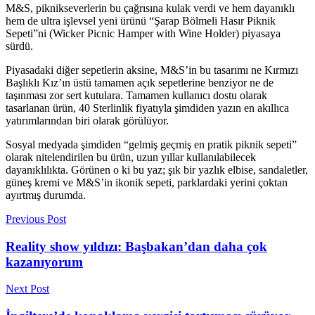
M&S, piknikseverlerin bu çağrısına kulak verdi ve hem dayanıklı
hem de ultra işlevsel yeni ürünü “Şarap Bölmeli Hasır Piknik
Sepeti”ni (Wicker Picnic Hamper with Wine Holder) piyasaya
sürdü.
Piyasadaki diğer sepetlerin aksine, M&S’in bu tasarımı ne Kırmızı
Başlıklı Kız’ın üstü tamamen açık sepetlerine benziyor ne de
taşınması zor sert kutulara. Tamamen kullanıcı dostu olarak
tasarlanan ürün, 40 Sterlinlik fiyatıyla şimdiden yazın en akıllıca
yatırımlarından biri olarak görülüyor.
Sosyal medyada şimdiden “gelmiş geçmiş en pratik piknik sepeti”
olarak nitelendirilen bu ürün, uzun yıllar kullanılabilecek
dayanıklılıkta. Görünen o ki bu yaz; şık bir yazlık elbise, sandaletler,
güneş kremi ve M&S’in ikonik sepeti, parklardaki yerini çoktan
ayırtmış durumda.
Previous Post
Reality show yıldızı: Başbakan’dan daha çok
kazanıyorum
Next Post