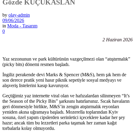
Gözde KÜÇÜKASLAN
by
olay-admin
09/06/2026
in
Moda - Tasarım
0
2 Haziran 2026
Yaz sezonunun ve park kültürünün vazgeçilmezi olan “atıştırmalık”
(picky bits) dönemi resmen başladı.
İngiliz perakende devi Marks & Spencer (M&S), hem şık hem de
son derece pratik yeni hasır piknik sepetiyle sosyal medyayı ve
alışveriş listelerini kasıp kavuruyor.
Geçtiğimiz yaz internette viral olan ve hafızalardan silinmeyen “It’s
the Season of the Picky Bits” şarkısını hatırlarsınız. Sıcak havaların
geri dönmesiyle birlikte, M&S’in zengin atıştırmalık reyonları
yeniden akına uğramaya başladı. Mozerella toplarından Kyiv
sosuna, özel yapım cipslerden serinletici içeceklere kadar her şey
hazır; ancak tüm bu lezzetleri parka taşımak her zaman kağıt
torbalarla kolay olmuyordu.