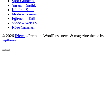
Spor Gündemi
Yaşam – Sağlık
Kültür – Sanat
Moda – Tasarım
Eğlence – Tatil
Video – WebTV
Köşe Yazarları
© 2026
JNews
- Premium WordPress news & magazine theme by
Jegtheme
.