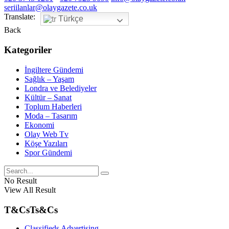
seriilanlar@olaygazete.co.uk
Translate:
Türkçe
Back
Kategoriler
İngiltere Gündemi
Sağlık – Yaşam
Londra ve Belediyeler
Kültür – Sanat
Toplum Haberleri
Moda – Tasarım
Ekonomi
Olay Web Tv
Köşe Yazıları
Spor Gündemi
No Result
View All Result
T&Cs
Ts&Cs
Classifieds Advertising