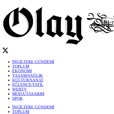
İNGİLTERE GÜNDEMİ
TOPLUM
EKONOMİ
YAŞAM/SAĞLIK
KÜLTÜR/SANAT
EĞLENCE/TATİL
WEBTV
MODA/TASARIM
SPOR
İNGİLTERE GÜNDEMİ
TOPLUM