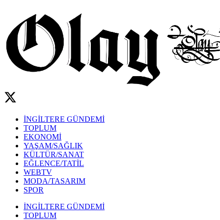
İNGİLTERE GÜNDEMİ
TOPLUM
EKONOMİ
YAŞAM/SAĞLIK
KÜLTÜR/SANAT
EĞLENCE/TATİL
WEBTV
MODA/TASARIM
SPOR
İNGİLTERE GÜNDEMİ
TOPLUM