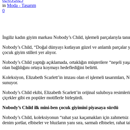
02/05/2025
in
Moda - Tasarım
0
İngiliz kadın giyim markası Nobody’s Child, işlemeli parçalarıyla tanına
Nobody’s Child, “Doğal dünyayı kutlayan güzel ve anlamlı parçalar yar
çocuk giyim stilleri yer alıyor.
Nobody’s Child yaptığı açıklamada, ortaklığın müşterilere “neşeli yaşa
olan bağlılığını ortaya koymayı hedeflediğini belirtti.
Koleksiyon, Elizabeth Scarlett’in imzası olan el işlemeli tasarımları, N
sunuyor.
Nobody’s Child ekibi, Elizabeth Scarlett’in orijinal suluboya resimleri
çiçekler gibi en popüler motiflerle birleştirdi.
Nobody’s Child ilk mini-ben çocuk giyimini piyasaya sürdü
Nobody’s Child, koleksiyonun “rahat yaz kaçamakları için zahmetsiz st
denim şortlar, elbiseler ve bluzların yanı sıra, sarmalı elbiseler, rahat 