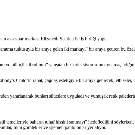
n aksesuar markası Elizabeth Scarlett ile iş birliği yaptı.
atma tutkusuyla bir araya gelen iki markayı” bir araya getiren bu özel 
m ve bilinçli stil ruhunu” yansıtan bir koleksiyon sunmayı amaçladığını
obody’s Child’ın rahat, çağdaş estetiğiyle bir araya getirerek, elbiseler,
nden yararlanarak bunları silüetlere uyguladı ve yumuşak renk paletlerin
il temelleriyle baharın tuhaf hissini sunmayı” hedeflediğini söylerken,
takımlar, mini gömlekler ve işlemeli pantolonlar yer alıyor.