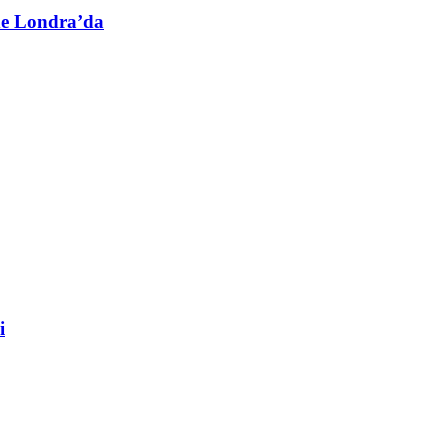
’de Londra’da
i