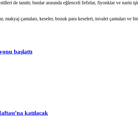
ri de tanıttı; bunlar arasında eğlenceli fırfırlar, fiyonklar ve narin işl
r, makyaj çantaları, keseler, bozuk para keseleri, tuvalet çantaları ve bir 
iyonu başlattı
ftası’na katılacak