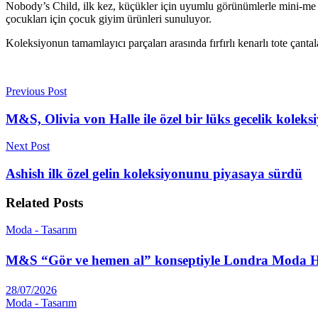
Nobody’s Child, ilk kez, küçükler için uyumlu görünümlerle mini-me stille
çocukları için çocuk giyim ürünleri sunuluyor.
Koleksiyonun tamamlayıcı parçaları arasında fırfırlı kenarlı tote çantala
Previous Post
M&S, Olivia von Halle ile özel bir lüks gecelik koleks
Next Post
Ashish ilk özel gelin koleksiyonunu piyasaya sürdü
Related
Posts
Moda - Tasarım
M&S “Gör ve hemen al” konseptiyle Londra Moda Ha
28/07/2026
Moda - Tasarım