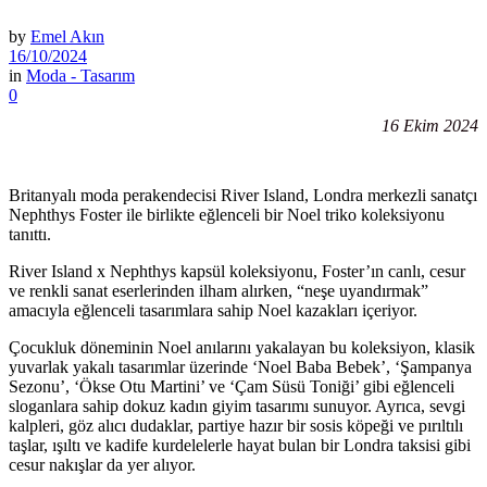
by
Emel Akın
16/10/2024
in
Moda - Tasarım
0
16 Ekim 2024
Britanyalı moda perakendecisi River Island, Londra merkezli sanatçı
Nephthys Foster ile birlikte eğlenceli bir Noel triko koleksiyonu
tanıttı.
River Island x Nephthys kapsül koleksiyonu, Foster’ın canlı, cesur
ve renkli sanat eserlerinden ilham alırken, “neşe uyandırmak”
amacıyla eğlenceli tasarımlara sahip Noel kazakları içeriyor.
Çocukluk döneminin Noel anılarını yakalayan bu koleksiyon, klasik
yuvarlak yakalı tasarımlar üzerinde ‘Noel Baba Bebek’, ‘Şampanya
Sezonu’, ‘Ökse Otu Martini’ ve ‘Çam Süsü Toniği’ gibi eğlenceli
sloganlara sahip dokuz kadın giyim tasarımı sunuyor. Ayrıca, sevgi
kalpleri, göz alıcı dudaklar, partiye hazır bir sosis köpeği ve pırıltılı
taşlar, ışıltı ve kadife kurdelelerle hayat bulan bir Londra taksisi gibi
cesur nakışlar da yer alıyor.