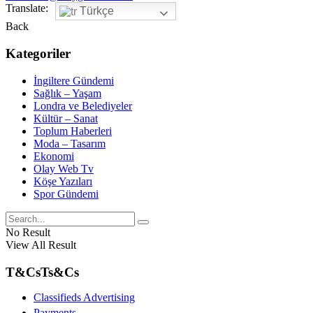
Translate:
Türkçe
Back
Kategoriler
İngiltere Gündemi
Sağlık – Yaşam
Londra ve Belediyeler
Kültür – Sanat
Toplum Haberleri
Moda – Tasarım
Ekonomi
Olay Web Tv
Köşe Yazıları
Spor Gündemi
No Result
View All Result
T&Cs
Ts&Cs
Classifieds Advertising
Payments