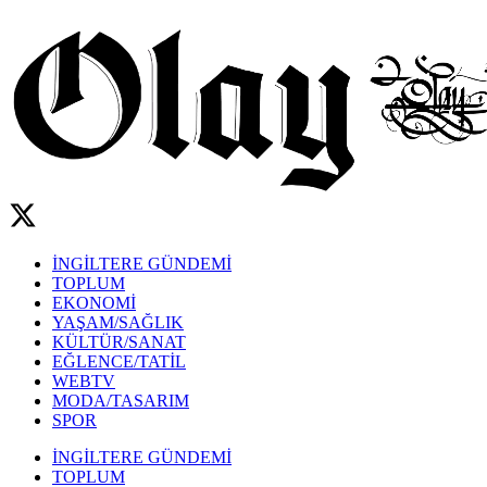
İNGİLTERE GÜNDEMİ
TOPLUM
EKONOMİ
YAŞAM/SAĞLIK
KÜLTÜR/SANAT
EĞLENCE/TATİL
WEBTV
MODA/TASARIM
SPOR
İNGİLTERE GÜNDEMİ
TOPLUM