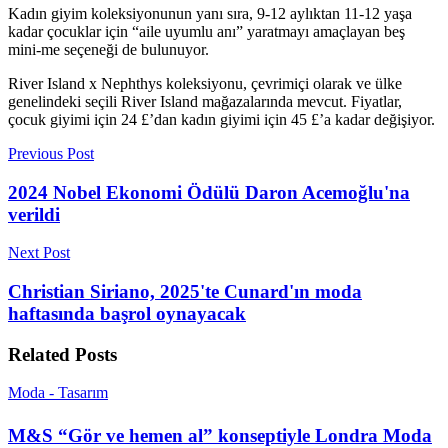
Kadın giyim koleksiyonunun yanı sıra, 9-12 aylıktan 11-12 yaşa
kadar çocuklar için “aile uyumlu anı” yaratmayı amaçlayan beş
mini-me seçeneği de bulunuyor.
River Island x Nephthys koleksiyonu, çevrimiçi olarak ve ülke
genelindeki seçili River Island mağazalarında mevcut. Fiyatlar,
çocuk giyimi için 24 £’dan kadın giyimi için 45 £’a kadar değişiyor.
Previous Post
2024 Nobel Ekonomi Ödülü Daron Acemoğlu'na
verildi
Next Post
Christian Siriano, 2025'te Cunard'ın moda
haftasında başrol oynayacak
Related
Posts
Moda - Tasarım
M&S “Gör ve hemen al” konseptiyle Londra Moda