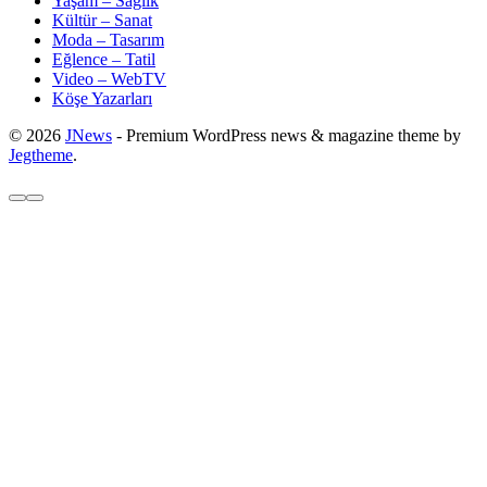
Yaşam – Sağlık
Kültür – Sanat
Moda – Tasarım
Eğlence – Tatil
Video – WebTV
Köşe Yazarları
© 2026
JNews
- Premium WordPress news & magazine theme by
Jegtheme
.