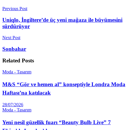
Previous Post
Uniqlo, İngiltere’de üç yeni mağaza ile büyümesini
sürdürüyor
Next Post
Sonbahar
Related
Posts
Moda - Tasarım
M&S “Gör ve hemen al” konseptiyle Londra Moda
Haftası’na katılacak
28/07/2026
Moda - Tasarım
Yeni nesil güzellik fuarı “Beauty Bulb Live” 7