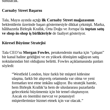
sunulacak.
Carnaby Street Başarısı
Tala, Mayıs ayında açtığı
ilk Carnaby Street mağazasının
beklentilerin üzerinde başarı göstermesiyle dikkat çekmişti. Marka,
hâlihazırda Birleşik Krallık, Orta Doğu ve Avrupa’da
toptan satış
ve shop-in-shop iş birlikleriyle
de faaliyet gösteriyor.
Küresel Büyüme Stratejisi
Tala CEO’su
Morgan Fowles
, perakendenin marka için “çalışan”
bir kanal haline geldiğini ve en yüksek dönüşüm sağlayan satış
noktalarından biri olduğunu belirtti. Fowles açıklamasında şunları
söyledi:
“Westfield London, bize farklı bir müşteri kitlesine
ulaşma, farklı bir alışveriş ortamında var olma ve yeni
formatları test etme imkânı sağlıyor. Bu stratejik hamle,
hem Birleşik Krallık’ta hem de uluslararası pazarlarda
gelecekteki büyümemiz için bir temel oluşturuyor.
Ancak en önemlisi mevcut ve potansiyel
müşterilerimize hizmet etmek için var olacak.”