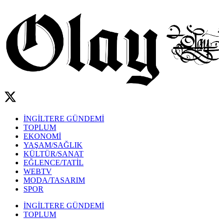
İNGİLTERE GÜNDEMİ
TOPLUM
EKONOMİ
YAŞAM/SAĞLIK
KÜLTÜR/SANAT
EĞLENCE/TATİL
WEBTV
MODA/TASARIM
SPOR
İNGİLTERE GÜNDEMİ
TOPLUM