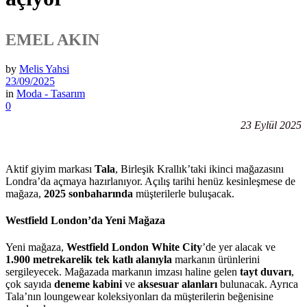
EMEL AKIN
by
Melis Yahsi
23/09/2025
in
Moda - Tasarım
0
23 Eylül 2025
Aktif giyim markası
Tala
, Birleşik Krallık’taki ikinci mağazasını
Londra’da açmaya hazırlanıyor. Açılış tarihi henüz kesinleşmese de
mağaza,
2025 sonbaharında
müşterilerle buluşacak.
Westfield London’da Yeni Mağaza
Yeni mağaza,
Westfield London White City
’de yer alacak ve
1.900 metrekarelik tek katlı alanıyla
markanın ürünlerini
sergileyecek. Mağazada markanın imzası haline gelen
tayt duvarı
,
çok sayıda
deneme kabini
ve
aksesuar alanları
bulunacak. Ayrıca
Tala’nın loungewear koleksiyonları da müşterilerin beğenisine