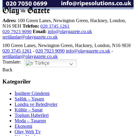
Adres:
100 Green Lanes, Newington Green, Hackney, London,
N16 9EH
Telefon:
020 3745 1261
Email:
info@olaygazete.co.uk
020 7923 9090
seriilanlar@olaygazete.co.uk
100 Green Lanes, Newington Green, Hackney, London, N16 9EH
020 3745 1261
-
020 7923 9090
info@olaygazete.co.uk
-
seriilanlar@olaygazete.co.uk
Translate:
Türkçe
Back
Kategoriler
İngiltere Gündemi
Sağlık – Yaşam
Londra ve Belediyeler
Kültür – Sanat
Toplum Haberleri
Moda – Tasarım
Ekonomi
Olay Web Tv