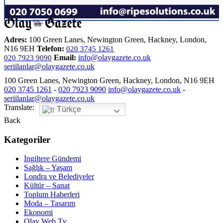
Adres:
100 Green Lanes, Newington Green, Hackney, London,
N16 9EH
Telefon:
020 3745 1261
Email:
info@olaygazete.co.uk
020 7923 9090
seriilanlar@olaygazete.co.uk
100 Green Lanes, Newington Green, Hackney, London, N16 9EH
020 3745 1261
-
020 7923 9090
info@olaygazete.co.uk
-
seriilanlar@olaygazete.co.uk
Translate:
Türkçe
Back
Kategoriler
İngiltere Gündemi
Sağlık – Yaşam
Londra ve Belediyeler
Kültür – Sanat
Toplum Haberleri
Moda – Tasarım
Ekonomi
Olay Web Tv