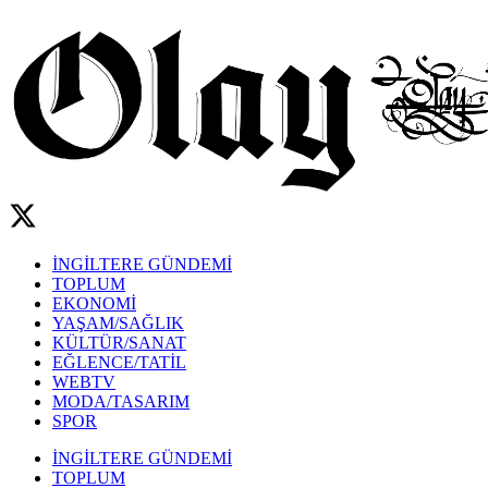
İNGİLTERE GÜNDEMİ
TOPLUM
EKONOMİ
YAŞAM/SAĞLIK
KÜLTÜR/SANAT
EĞLENCE/TATİL
WEBTV
MODA/TASARIM
SPOR
İNGİLTERE GÜNDEMİ
TOPLUM