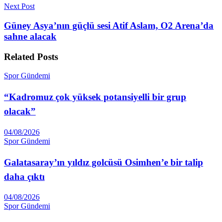
Next Post
Güney Asya’nın güçlü sesi Atif Aslam, O2 Arena’da
sahne alacak
Related
Posts
Spor Gündemi
“Kadromuz çok yüksek potansiyelli bir grup
olacak”
04/08/2026
Spor Gündemi
Galatasaray’ın yıldız golcüsü Osimhen’e bir talip
daha çıktı
04/08/2026
Spor Gündemi