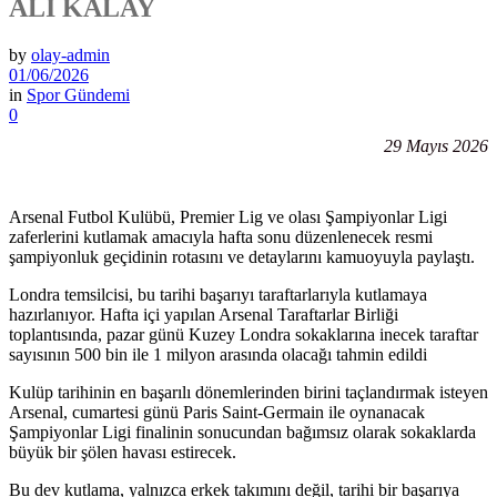
ALİ KALAY
by
olay-admin
01/06/2026
in
Spor Gündemi
0
29 Mayıs 2026
Arsenal Futbol Kulübü, Premier Lig ve olası Şampiyonlar Ligi
zaferlerini kutlamak amacıyla hafta sonu düzenlenecek resmi
şampiyonluk geçidinin rotasını ve detaylarını kamuoyuyla paylaştı.
Londra temsilcisi, bu tarihi başarıyı taraftarlarıyla kutlamaya
hazırlanıyor. Hafta içi yapılan Arsenal Taraftarlar Birliği
toplantısında, pazar günü Kuzey Londra sokaklarına inecek taraftar
sayısının 500 bin ile 1 milyon arasında olacağı tahmin edildi
Kulüp tarihinin en başarılı dönemlerinden birini taçlandırmak isteyen
Arsenal, cumartesi günü Paris Saint-Germain ile oynanacak
Şampiyonlar Ligi finalinin sonucundan bağımsız olarak sokaklarda
büyük bir şölen havası estirecek.
Bu dev kutlama, yalnızca erkek takımını değil, tarihi bir başarıya