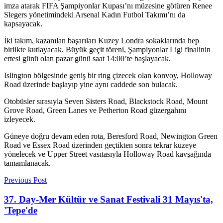
imza atarak FIFA Şampiyonlar Kupası’nı müzesine götüren Renee
Slegers yönetimindeki Arsenal Kadın Futbol Takımı’nı da
kapsayacak.
İki takım, kazanılan başarıları Kuzey Londra sokaklarında hep
birlikte kutlayacak. Büyük geçit töreni, Şampiyonlar Ligi finalinin
ertesi günü olan pazar günü saat 14:00’te başlayacak.
Islington bölgesinde geniş bir ring çizecek olan konvoy, Holloway
Road üzerinde başlayıp yine aynı caddede son bulacak.
Otobüsler sırasıyla Seven Sisters Road, Blackstock Road, Mount
Grove Road, Green Lanes ve Petherton Road güzergahını
izleyecek.
Güneye doğru devam eden rota, Beresford Road, Newington Green
Road ve Essex Road üzerinden geçtikten sonra tekrar kuzeye
yönelecek ve Upper Street vasıtasıyla Holloway Road kavşağında
tamamlanacak.
Previous Post
37. Day-Mer Kültür ve Sanat Festivali 31 Mayıs'ta,
'Tepe'de