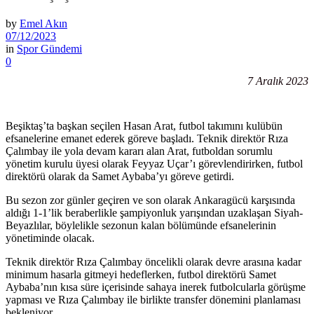
by
Emel Akın
07/12/2023
in
Spor Gündemi
0
7 Aralık 2023
Beşiktaş’ta başkan seçilen Hasan Arat, futbol takımını kulübün
efsanelerine emanet ederek göreve başladı. Teknik direktör Rıza
Çalımbay ile yola devam kararı alan Arat, futboldan sorumlu
yönetim kurulu üyesi olarak Feyyaz Uçar’ı görevlendirirken, futbol
direktörü olarak da Samet Aybaba’yı göreve getirdi.
Bu sezon zor günler geçiren ve son olarak Ankaragücü karşısında
aldığı 1-1’lik beraberlikle şampiyonluk yarışından uzaklaşan Siyah-
Beyazlılar, böylelikle sezonun kalan bölümünde efsanelerinin
yönetiminde olacak.
Teknik direktör Rıza Çalımbay öncelikli olarak devre arasına kadar
minimum hasarla gitmeyi hedeflerken, futbol direktörü Samet
Aybaba’nın kısa süre içerisinde sahaya inerek futbolcularla görüşme
yapması ve Rıza Çalımbay ile birlikte transfer dönemini planlaması
bekleniyor.