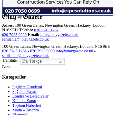
Adres:
100 Green Lanes, Newington Green, Hackney, London,
N16 9EH
Telefon:
020 3745 1261
Email:
info@olaygazete.co.uk
020 7923 9090
seriilanlar@olaygazete.co.uk
100 Green Lanes, Newington Green, Hackney, London, N16 9EH
020 3745 1261
-
020 7923 9090
info@olaygazete.co.uk
-
seriilanlar@olaygazete.co.uk
Translate:
Türkçe
Back
Kategoriler
İngiltere Gündemi
Sağlık – Yaşam
Londra ve Belediyeler
Kültür – Sanat
Toplum Haberleri
Moda – Tasarım
Ekonomi