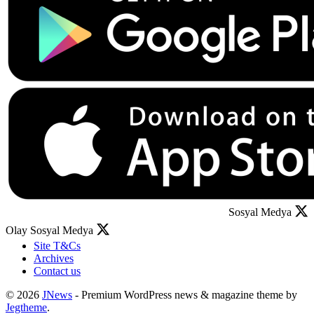
Sosyal Medya
Olay Sosyal Medya
Site T&Cs
Archives
Contact us
© 2026
JNews
- Premium WordPress news & magazine theme by
Jegtheme
.