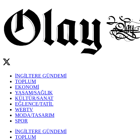
İNGİLTERE GÜNDEMİ
TOPLUM
EKONOMİ
YAŞAM/SAĞLIK
KÜLTÜR/SANAT
EĞLENCE/TATİL
WEBTV
MODA/TASARIM
SPOR
İNGİLTERE GÜNDEMİ
TOPLUM