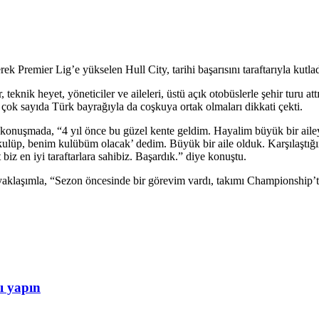
 Premier Lig’e yükselen Hull City, tarihi başarısını taraftarıyla kutlad
knik heyet, yöneticiler ve aileleri, üstü açık otobüslerle şehir turu att
a çok sayıda Türk bayrağıyla da coşkuya ortak olmaları dikkati çekti.
ığı konuşmada, “4 yıl önce bu güzel kente geldim. Hayalim büyük bir aile
kulüp, benim kulübüm olacak’ dedim. Büyük bir aile olduk. Karşılaştığı
iz en iyi taraftarlara sahibiz. Başardık.” diye konuştu.
bir yaklaşımla, “Sezon öncesinde bir görevim vardı, takımı Championship’
ı yapın