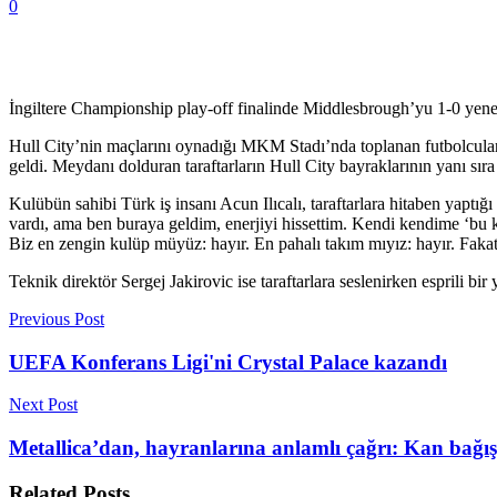
0
İngiltere Championship play-off finalinde Middlesbrough’yu 1-0 yenerek
Hull City’nin maçlarını oynadığı MKM Stadı’nda toplanan futbolcular, te
geldi. Meydanı dolduran taraftarların Hull City bayraklarının yanı sır
Kulübün sahibi Türk iş insanı Acun Ilıcalı, taraftarlara hitaben yapt
vardı, ama ben buraya geldim, enerjiyi hissettim. Kendi kendime ‘bu 
Biz en zengin kulüp müyüz: hayır. En pahalı takım mıyız: hayır. Fakat b
Teknik direktör Sergej Jakirovic ise taraftarlara seslenirken esprili 
Previous Post
UEFA Konferans Ligi'ni Crystal Palace kazandı
Next Post
Metallica’dan, hayranlarına anlamlı çağrı: Kan bağış
Related
Posts