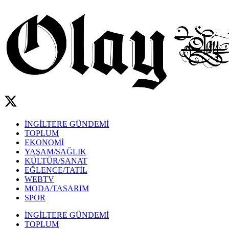
İNGİLTERE GÜNDEMİ
TOPLUM
EKONOMİ
YAŞAM/SAĞLIK
KÜLTÜR/SANAT
EĞLENCE/TATİL
WEBTV
MODA/TASARIM
SPOR
İNGİLTERE GÜNDEMİ
TOPLUM