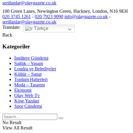
seriilanlar@olaygazete.co.uk
100 Green Lanes, Newington Green, Hackney, London, N16 9EH
020 3745 1261
-
020 7923 9090
info@olaygazete.co.uk
-
seriilanlar@olaygazete.co.uk
Translate:
Türkçe
Back
Kategoriler
İngiltere Gündemi
Sağlık – Yaşam
Londra ve Belediyeler
Kültür – Sanat
Toplum Haberleri
Moda – Tasarım
Ekonomi
Olay Web Tv
Köşe Yazıları
Spor Gündemi
No Result
View All Result