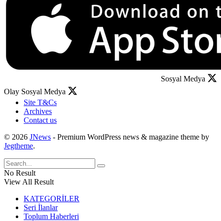
Sosyal Medya
Olay Sosyal Medya
Site T&Cs
Archives
Contact us
© 2026
JNews
- Premium WordPress news & magazine theme by
Jegtheme
.
No Result
View All Result
KATEGORİLER
Seri İlanlar
Toplum Haberleri