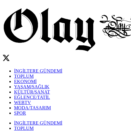
İNGİLTERE GÜNDEMİ
TOPLUM
EKONOMİ
YAŞAM/SAĞLIK
KÜLTÜR/SANAT
EĞLENCE/TATİL
WEBTV
MODA/TASARIM
SPOR
İNGİLTERE GÜNDEMİ
TOPLUM