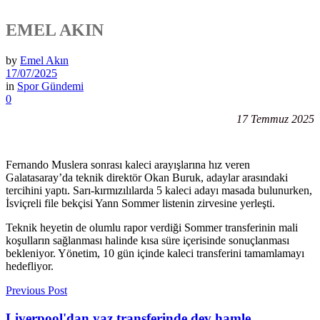
EMEL AKIN
by
Emel Akın
17/07/2025
in
Spor Gündemi
0
17 Temmuz 2025
Fernando Muslera sonrası kaleci arayışlarına hız veren
Galatasaray’da teknik direktör Okan Buruk, adaylar arasındaki
tercihini yaptı. Sarı-kırmızılılarda 5 kaleci adayı masada bulunurken,
İsviçreli file bekçisi Yann Sommer listenin zirvesine yerleşti.
Teknik heyetin de olumlu rapor verdiği Sommer transferinin mali
koşulların sağlanması halinde kısa süre içerisinde sonuçlanması
bekleniyor. Yönetim, 10 gün içinde kaleci transferini tamamlamayı
hedefliyor.
Previous Post
Liverpool'dan yaz transferinde dev hamle