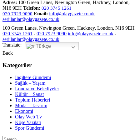
Adres:
100 Green Lanes, Newington Green, Hackney, London,
N16 9EH
Telefon:
020 3745 1261
Email:
info@olaygazete.co.uk
020 7923 9090
seriilanlar@olaygazete.co.uk
100 Green Lanes, Newington Green, Hackney, London, N16 9EH
020 3745 1261
-
020 7923 9090
info@olaygazete.co.uk
-
seriilanlar@olaygazete.co.uk
Translate:
Türkçe
Back
Kategoriler
İngiltere Gündemi
Sağlık – Yaşam
Londra ve Belediyeler
Kültür – Sanat
Toplum Haberleri
Moda – Tasarım
Ekonomi
Olay Web Tv
Köşe Yazıları
Spor Gündemi