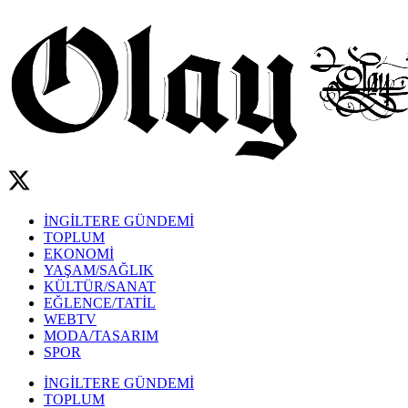
İNGİLTERE GÜNDEMİ
TOPLUM
EKONOMİ
YAŞAM/SAĞLIK
KÜLTÜR/SANAT
EĞLENCE/TATİL
WEBTV
MODA/TASARIM
SPOR
İNGİLTERE GÜNDEMİ
TOPLUM