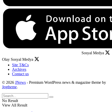
Sosyal Medya
Olay Sosyal Medya
Site T&Cs
Archives
Contact us
© 2026
JNews
- Premium WordPress news & magazine theme by
Jegtheme
.
No Result
View All Result