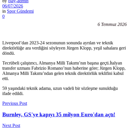
by
olay-admin
06/07/2026
in
Spor Gündemi
0
6 Temmuz 2026
Liverpool’dan 2023-24 sezonunun sonunda ayrılan ve teknik
direktörlüğe ara verdiğini söyleyen Jürgen Klopp, yeşil sahalara geri
döndü.
Tecrübeli çalıştırıcı, Almanya Milli Takımı’nın başına geçti.İtalyan
transfer uzmanı Fabrizio Romano’nun haberine göre; Jürgen Klopp,
Almanya Milli Takımı’ndan gelen teknik direktörlük teklifini kabul
etti.
59 yaşındaki teknik adama, uzun vadeli bir sözleşme sunulduğu
ifade edildi.
Previous Post
Burnley, GS'ye kapıyı 35 milyon Euro'dan açtı!
Next Post