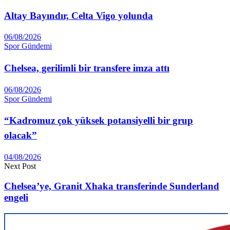
Altay Ba­yındır, Celta Vigo yolunda
06/08/2026
Spor Gündemi
Chelsea, gerilimli bir transfere imza attı
06/08/2026
Spor Gündemi
“Kadromuz çok yüksek potansiyelli bir grup
olacak”
04/08/2026
Next Post
Chelsea’ye, Granit Xhaka transferinde Sunderland
engeli