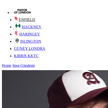
ENFIELD
HACKNEY
HARINGEY
ISLINGTON
GÜNEY LONDRA
KIBRIS KKTC
Home
Spor Gündemi