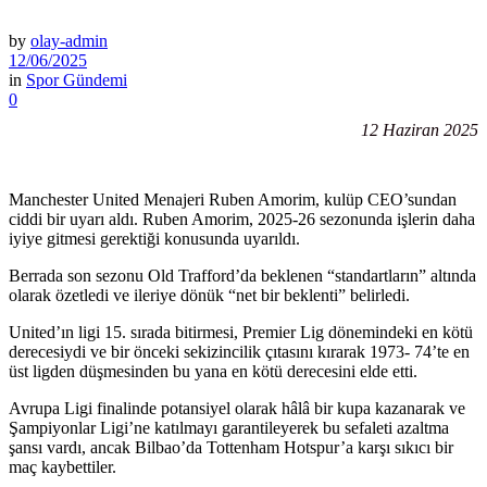
by
olay-admin
12/06/2025
in
Spor Gündemi
0
12 Haziran 2025
Manchester United Menajeri Ruben Amorim, kulüp CEO’sundan
ciddi bir uyarı aldı. Ruben Amorim, 2025-26 sezonunda işlerin daha
iyiye gitmesi gerektiği konusunda uyarıldı.
Berrada son sezonu Old Trafford’da beklenen “standartların” altında
olarak özetledi ve ileriye dönük “net bir beklenti” belirledi.
United’ın ligi 15. sırada bitirmesi, Premier Lig dönemindeki en kötü
derecesiydi ve bir önceki sekizincilik çıtasını kırarak 1973- 74’te en
üst ligden düşmesinden bu yana en kötü derecesini elde etti.
Avrupa Ligi finalinde potansiyel olarak hâlâ bir kupa kazanarak ve
Şampiyonlar Ligi’ne katılmayı garantileyerek bu sefaleti azaltma
şansı vardı, ancak Bilbao’da Tottenham Hotspur’a karşı sıkıcı bir
maç kaybettiler.