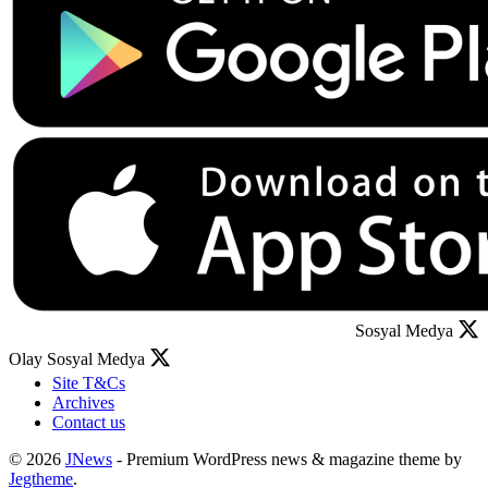
Sosyal Medya
Olay Sosyal Medya
Site T&Cs
Archives
Contact us
© 2026
JNews
- Premium WordPress news & magazine theme by
Jegtheme
.