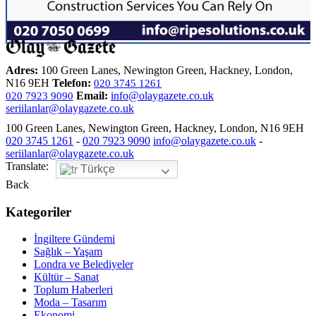
Adres:
100 Green Lanes, Newington Green, Hackney, London,
N16 9EH
Telefon:
020 3745 1261
Email:
info@olaygazete.co.uk
020 7923 9090
seriilanlar@olaygazete.co.uk
100 Green Lanes, Newington Green, Hackney, London, N16 9EH
020 3745 1261
-
020 7923 9090
info@olaygazete.co.uk
-
seriilanlar@olaygazete.co.uk
Translate:
Türkçe
Back
Kategoriler
İngiltere Gündemi
Sağlık – Yaşam
Londra ve Belediyeler
Kültür – Sanat
Toplum Haberleri
Moda – Tasarım
Ekonomi