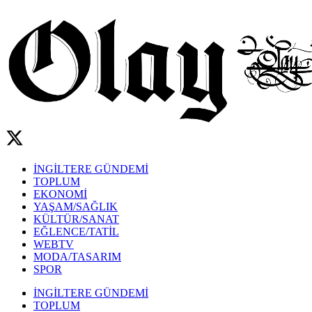
İNGİLTERE GÜNDEMİ
TOPLUM
EKONOMİ
YAŞAM/SAĞLIK
KÜLTÜR/SANAT
EĞLENCE/TATİL
WEBTV
MODA/TASARIM
SPOR
İNGİLTERE GÜNDEMİ
TOPLUM