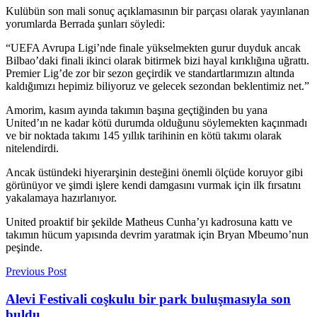
Kulübün son mali sonuç açıklamasının bir parçası olarak yayınlanan
yorumlarda Berrada şunları söyledi:
“UEFA Avrupa Ligi’nde finale yükselmekten gurur duyduk ancak
Bilbao’daki finali ikinci olarak bitirmek bizi hayal kırıklığına uğrattı.
Premier Lig’de zor bir sezon geçirdik ve standartlarımızın altında
kaldığımızı hepimiz biliyoruz ve gelecek sezondan beklentimiz net.”
Amorim, kasım ayında takımın başına geçtiğinden bu yana
United’ın ne kadar kötü durumda olduğunu söylemekten kaçınmadı
ve bir noktada takımı 145 yıllık tarihinin en kötü takımı olarak
nitelendirdi.
Ancak üstündeki hiyerarşinin desteğini önemli ölçüde koruyor gibi
görünüyor ve şimdi işlere kendi damgasını vurmak için ilk fırsatını
yakalamaya hazırlanıyor.
United proaktif bir şekilde Matheus Cunha’yı kadrosuna kattı ve
takımın hücum yapısında devrim yaratmak için Bryan Mbeumo’nun
peşinde.
Previous Post
Alevi Festivali coşkulu bir park buluşmasıyla son
buldu