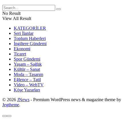
No Result
View All Result
KATEGORİLER
Seri İlanlar
Toplum Haberleri
İngiltere Gündemi
Ekonomi
Ticaret
Spor Gündemi
Yaşam – Sağlık
Kültür – Sanat
Moda – Tasarım
Eğlence – Tatil
Video – WebTV
Köşe Yazarları
© 2026
JNews
- Premium WordPress news & magazine theme by
Jegtheme
.