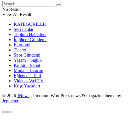
No Result
View All Result
KATEGORİLER
Seri İlanlar
Toplum Haberleri
İngiltere Gündemi
Ekonomi
Ticaret
Spor Gündemi
Yaşam – Sağlık
Kültür – Sanat
Moda – Tasarım
Eğlence – Tatil
Video – WebTV
Köşe Yazarları
© 2026
JNews
- Premium WordPress news & magazine theme by
Jegtheme
.