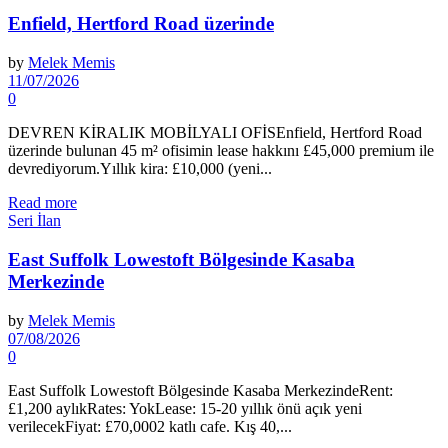
Enfield, Hertford Road üzerinde
by
Melek Memis
11/07/2026
0
DEVREN KİRALIK MOBİLYALI OFİSEnfield, Hertford Road
üzerinde bulunan 45 m² ofisimin lease hakkını £45,000 premium ile
devrediyorum.Yıllık kira: £10,000 (yeni...
Read more
Seri İlan
East Suffolk Lowestoft Bölgesinde Kasaba
Merkezinde
by
Melek Memis
07/08/2026
0
East Suffolk Lowestoft Bölgesinde Kasaba MerkezindeRent:
£1,200 aylıkRates: YokLease: 15-20 yıllık önü açık yeni
verilecekFiyat: £70,0002 katlı cafe. Kış 40,...