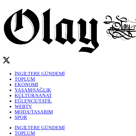
İNGİLTERE GÜNDEMİ
TOPLUM
EKONOMİ
YAŞAM/SAĞLIK
KÜLTÜR/SANAT
EĞLENCE/TATİL
WEBTV
MODA/TASARIM
SPOR
İNGİLTERE GÜNDEMİ
TOPLUM