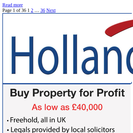
Read more
Page 1 of 36
1
2
…
36
Next