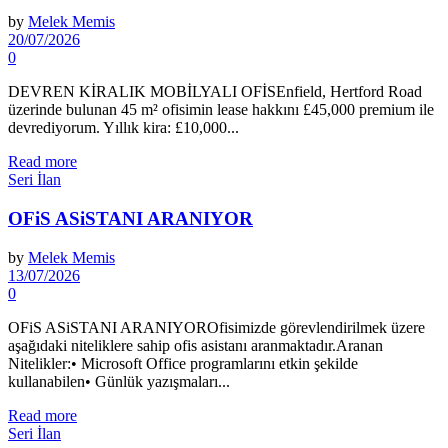
by
Melek Memis
20/07/2026
0
DEVREN KİRALIK MOBİLYALI OFİSEnfield, Hertford Road
üzerinde bulunan 45 m² ofisimin lease hakkını £45,000 premium ile
devrediyorum. Yıllık kira: £10,000...
Read more
Seri İlan
OFiS ASiSTANI ARANIYOR
by
Melek Memis
13/07/2026
0
OFiS ASiSTANI ARANIYOROfisimizde görevlendirilmek üzere
aşağıdaki niteliklere sahip ofis asistanı aranmaktadır.Aranan
Nitelikler:• Microsoft Office programlarını etkin şekilde
kullanabilen• Günlük yazışmaları...
Read more
Seri İlan