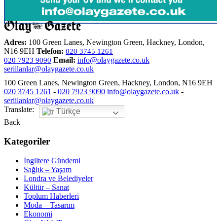
Adres:
100 Green Lanes, Newington Green, Hackney, London,
N16 9EH
Telefon:
020 3745 1261
Email:
info@olaygazete.co.uk
020 7923 9090
seriilanlar@olaygazete.co.uk
100 Green Lanes, Newington Green, Hackney, London, N16 9EH
020 3745 1261
-
020 7923 9090
info@olaygazete.co.uk
-
seriilanlar@olaygazete.co.uk
Translate:
Türkçe
Back
Kategoriler
İngiltere Gündemi
Sağlık – Yaşam
Londra ve Belediyeler
Kültür – Sanat
Toplum Haberleri
Moda – Tasarım
Ekonomi