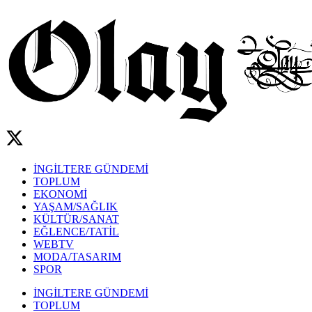
İNGİLTERE GÜNDEMİ
TOPLUM
EKONOMİ
YAŞAM/SAĞLIK
KÜLTÜR/SANAT
EĞLENCE/TATİL
WEBTV
MODA/TASARIM
SPOR
İNGİLTERE GÜNDEMİ
TOPLUM