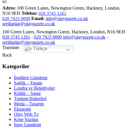
Adres:
100 Green Lanes, Newington Green, Hackney, London,
N16 9EH
Telefon:
020 3745 1261
Email:
info@olaygazete.co.uk
020 7923 9090
seriilanlar@olaygazete.co.uk
100 Green Lanes, Newington Green, Hackney, London, N16 9EH
020 3745 1261
-
020 7923 9090
info@olaygazete.co.uk
-
seriilanlar@olaygazete.co.uk
Translate:
Türkçe
Back
Kategoriler
İngiltere Gündemi
Sağlık – Yaşam
Londra ve Belediyeler
Kültür – Sanat
Toplum Haberleri
Moda – Tasarım
Ekonomi
Olay Web Tv
Köşe Yazıları
Spor Gündemi