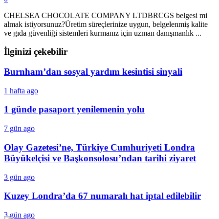
CHELSEA CHOCOLATE COMPANY LTDBRCGS belgesi mi
almak istiyorsunuz?Üretim süreçlerinize uygun, belgelenmiş kalite
ve gıda güvenliği sistemleri kurmanız için uzman danışmanlık ...
İlginizi çekebilir
Burnham’dan sosyal yardım kesintisi sinyali
1 hafta ago
1 günde pasaport yenilemenin yolu
7 gün ago
Olay Gazetesi’ne, Türkiye Cumhuriyeti Londra
Büyükelçisi ve Başkonsolosu’ndan tarihi ziyaret
3 gün ago
Kuzey Londra’da 67 numaralı hat iptal edilebilir
3 gün ago