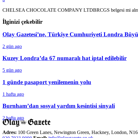
CHELSEA CHOCOLATE COMPANY LTDBRCGS belgesi mi almak istiyorsun
İlginizi çekebilir
Olay Gazetesi’ne, Türkiye Cumhuriyeti Londra Büyüke
2 gün ago
Kuzey Londra’da 67 numaralı hat iptal edilebilir
5 gün ago
1 günde pasaport yenilemenin yolu
1 hafta ago
Burnham’dan sosyal yardım kesintisi sinyali
2 hafta ago
Adres:
100 Green Lanes, Newington Green, Hackney, London, N1
Email:
info@olaygazete.co.uk