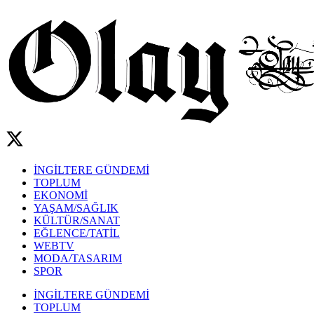
İNGİLTERE GÜNDEMİ
TOPLUM
EKONOMİ
YAŞAM/SAĞLIK
KÜLTÜR/SANAT
EĞLENCE/TATİL
WEBTV
MODA/TASARIM
SPOR
İNGİLTERE GÜNDEMİ
TOPLUM