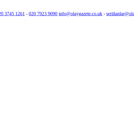
20 3745 1261
-
020 7923 9090
info@olaygazete.co.uk
-
seriilanlar@ol