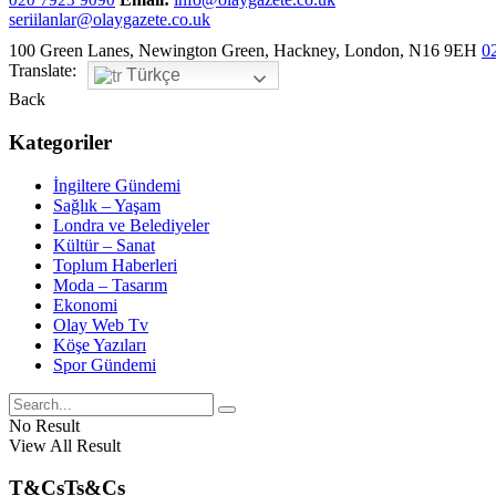
020 7923 9090
seriilanlar@olaygazete.co.uk
100 Green Lanes, Newington Green, Hackney, London, N16 9EH
0
Translate:
Türkçe
Back
Kategoriler
İngiltere Gündemi
Sağlık – Yaşam
Londra ve Belediyeler
Kültür – Sanat
Toplum Haberleri
Moda – Tasarım
Ekonomi
Olay Web Tv
Köşe Yazıları
Spor Gündemi
No Result
View All Result
T&Cs
Ts&Cs