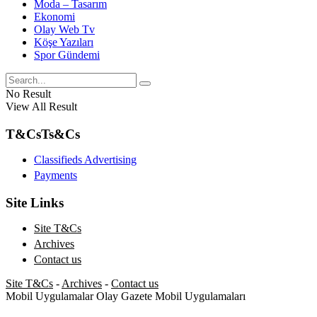
Moda – Tasarım
Ekonomi
Olay Web Tv
Köşe Yazıları
Spor Gündemi
No Result
View All Result
T&Cs
Ts&Cs
Classifieds Advertising
Payments
Site Links
Site T&Cs
Archives
Contact us
Site T&Cs
-
Archives
-
Contact us
Mobil Uygulamalar
Olay Gazete Mobil Uygulamaları