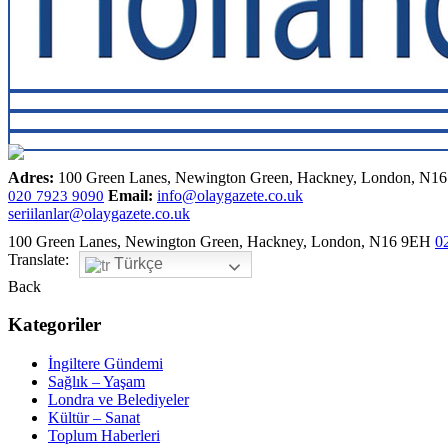
Adres:
100 Green Lanes, Newington Green, Hackney, London, N1
Email:
info@olaygazete.co.uk
020 7923 9090
seriilanlar@olaygazete.co.uk
100 Green Lanes, Newington Green, Hackney, London, N16 9EH
0
Translate:
Türkçe
Back
Kategoriler
İngiltere Gündemi
Sağlık – Yaşam
Londra ve Belediyeler
Kültür – Sanat
Toplum Haberleri