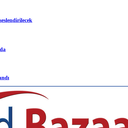
eslendirilecek
’da
andı