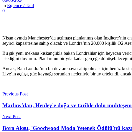
06/05/2024
in
Eğlence / Tatil
0
Nisan ayında Manchester’da açılması planlanmış olan İngiltere’nin en
seyirci kapasitesine sahip olacak ve Londra’nın 20.000 kişilik O2 Are
Bu şık yeni mekana kıskançlıkla bakan Londralılar için heyecan veric
istediğini duyurdu. Planlarının bir yıla kadar gerçeğe dönüşebileceğin
Ancak, Batı Londra’nın bu dev arenaya sahip olması için henüz kesin bi
Live’ın açılışı, güç kaynağı sorunları nedeniyle bir ay ertelendi, an
Previous Post
Marlow'dan, Henley'e doğa ve tarihle dolu muhteşe
Next Post
Bora Aksu, 'Goodwood Moda Yetenek Ödülü'nü kaz