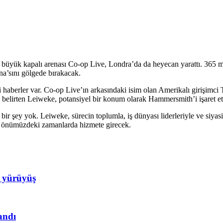
 büyük kapalı arenası Co-op Live, Londra’da da heyecan yarattı. 365 mi
na’sını gölgede bırakacak.
i haberler var. Co-op Live’ın arkasındaki isim olan Amerikalı girişim
i belirten Leiweke, potansiyel bir konum olarak Hammersmith’i işaret ett
r şey yok. Leiweke, sürecin toplumla, iş dünyası liderleriyle ve siyasi 
cak önümüzdeki zamanlarda hizmete girecek.
m yürüyüş
andı