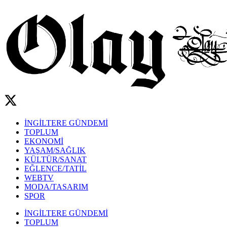
İNGİLTERE GÜNDEMİ
TOPLUM
EKONOMİ
YAŞAM/SAĞLIK
KÜLTÜR/SANAT
EĞLENCE/TATİL
WEBTV
MODA/TASARIM
SPOR
İNGİLTERE GÜNDEMİ
TOPLUM