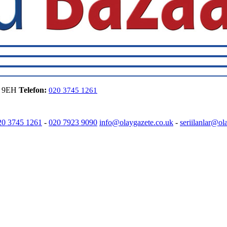
6 9EH
Telefon:
020 3745 1261
20 3745 1261
-
020 7923 9090
info@olaygazete.co.uk
-
seriilanlar@ol