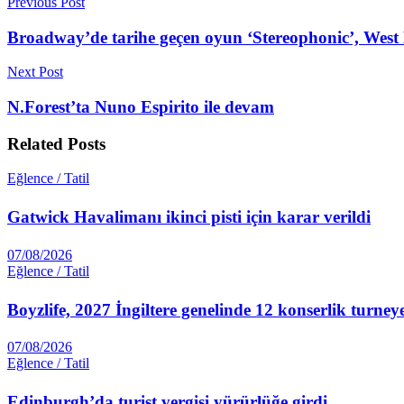
Previous Post
Broadway’de tarihe geçen oyun ‘Stereophonic’, West
Next Post
N.Forest’ta Nuno Espirito ile devam
Related
Posts
Eğlence / Tatil
Gatwick Havalimanı ikinci pisti için karar verildi
07/08/2026
Eğlence / Tatil
Boyzlife, 2027 İngiltere genelinde 12 konserlik turney
07/08/2026
Eğlence / Tatil
Edinburgh’da turist vergisi yürürlüğe girdi