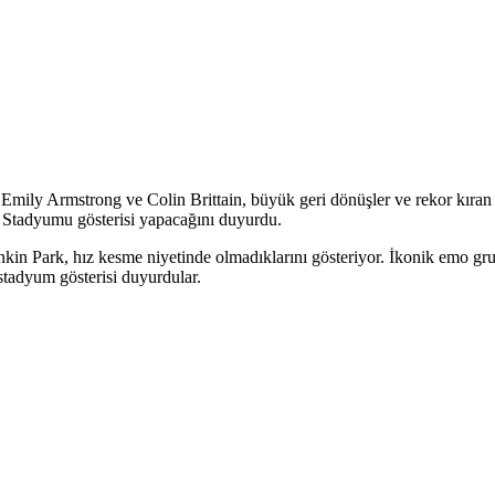
ly Armstrong ve Colin Brittain, büyük geri dönüşler ve rekor kıra
Stadyumu gösterisi yapacağını duyurdu.
inkin Park, hız kesme niyetinde olmadıklarını gösteriyor. İkonik emo g
stadyum gösterisi duyurdular.