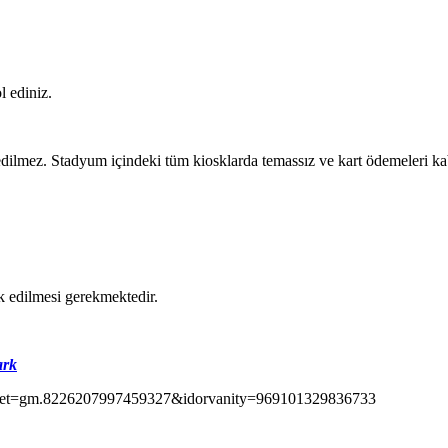
l ediniz.
lmez. Stadyum içindeki tüm kiosklarda temassız ve kart ödemeleri kabu
ik edilmesi gerekmektedir.
ark
&set=gm.8226207997459327&idorvanity=969101329836733