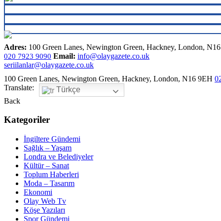
Adres:
100 Green Lanes, Newington Green, Hackney, London, N1
Email:
info@olaygazete.co.uk
020 7923 9090
seriilanlar@olaygazete.co.uk
100 Green Lanes, Newington Green, Hackney, London, N16 9EH
0
Translate:
Türkçe
Back
Kategoriler
İngiltere Gündemi
Sağlık – Yaşam
Londra ve Belediyeler
Kültür – Sanat
Toplum Haberleri
Moda – Tasarım
Ekonomi
Olay Web Tv
Köşe Yazıları
Spor Gündemi