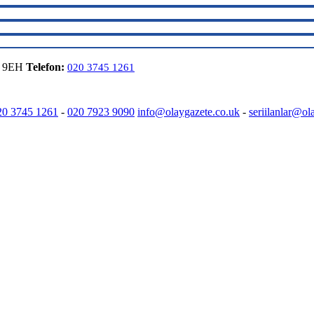
6 9EH
Telefon:
020 3745 1261
20 3745 1261
-
020 7923 9090
info@olaygazete.co.uk
-
seriilanlar@ol