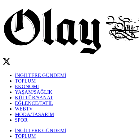
İNGİLTERE GÜNDEMİ
TOPLUM
EKONOMİ
YAŞAM/SAĞLIK
KÜLTÜR/SANAT
EĞLENCE/TATİL
WEBTV
MODA/TASARIM
SPOR
İNGİLTERE GÜNDEMİ
TOPLUM