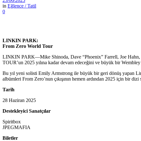
23/06/2025
in
Eğlence / Tatil
0
LINKIN PARK:
From Zero World Tour
LINKIN PARK—Mike Shinoda, Dave “Phoenix” Farrell, Joe Hahn, Emi
TOUR’un 2025 yılına kadar devam edeceğini ve büyük bir Wembley 
Bu yıl yeni solisti Emily Armstrong ile büyük bir geri dönüş yapan L
albümleri From Zero’nun çıkışının hemen ardından 2025 için bir dizi 
Tarih
28 Haziran 2025
Destekleyici Sanatçılar
Spiritbox
JPEGMAFIA
Biletler