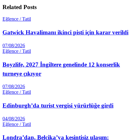
Related
Posts
Eğlence / Tatil
Gatwick Havalimanı ikinci pisti için karar verildi
07/08/2026
Eğlence / Tatil
Boyzlife, 2027 İngiltere genelinde 12 konserlik
turneye çıkıyor
07/08/2026
Eğlence / Tatil
Edinburgh’da turist vergisi yürürlüğe girdi
04/08/2026
Eğlence / Tatil
Londra’dan, Belçika’ya kesintisiz ulaşım: