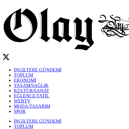
İNGİLTERE GÜNDEMİ
TOPLUM
EKONOMİ
YAŞAM/SAĞLIK
KÜLTÜR/SANAT
EĞLENCE/TATİL
WEBTV
MODA/TASARIM
SPOR
İNGİLTERE GÜNDEMİ
TOPLUM