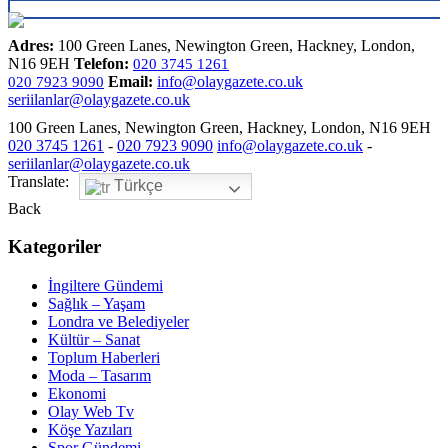
Adres:
100 Green Lanes, Newington Green, Hackney, London,
N16 9EH
Telefon:
020 3745 1261
Email:
info@olaygazete.co.uk
020 7923 9090
seriilanlar@olaygazete.co.uk
100 Green Lanes, Newington Green, Hackney, London, N16 9EH
020 3745 1261
-
020 7923 9090
info@olaygazete.co.uk
-
seriilanlar@olaygazete.co.uk
Translate:
Türkçe
Back
Kategoriler
İngiltere Gündemi
Sağlık – Yaşam
Londra ve Belediyeler
Kültür – Sanat
Toplum Haberleri
Moda – Tasarım
Ekonomi
Olay Web Tv
Köşe Yazıları
Spor Gündemi