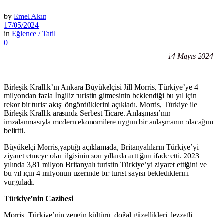
by
Emel Akın
17/05/2024
in
Eğlence / Tatil
0
14 Mayıs 2024
Birleşik Krallık’ın Ankara Büyükelçisi Jill Morris, Türkiye’ye 4
milyondan fazla İngiliz turistin gitmesinin beklendiği bu yıl için
rekor bir turist akışı öngördüklerini açıkladı. Morris, Türkiye ile
Birleşik Krallık arasında Serbest Ticaret Anlaşması’nın
imzalanmasıyla modern ekonomilere uygun bir anlaşmanın olacağını
belirtti.
Büyükelçi Morris,yaptığı açıklamada, Britanyalıların Türkiye’yi
ziyaret etmeye olan ilgisinin son yıllarda arttığını ifade etti. 2023
yılında 3,81 milyon Britanyalı turistin Türkiye’yi ziyaret ettiğini ve
bu yıl için 4 milyonun üzerinde bir turist sayısı beklediklerini
vurguladı.
Türkiye’nin Cazibesi
Morris, Türkiye’nin zengin kültürü, doğal güzellikleri, lezzetli