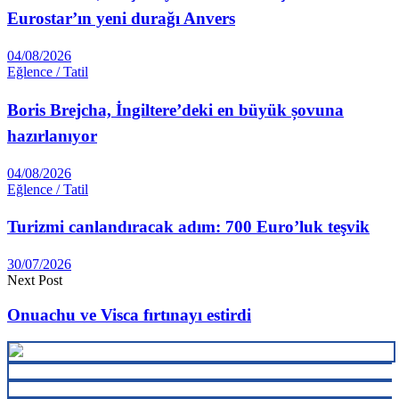
Eurostar’ın yeni durağı Anvers
04/08/2026
Eğlence / Tatil
Boris Brejcha, İngiltere’deki en büyük șovuna
hazırlanıyor
04/08/2026
Eğlence / Tatil
Turizmi canlandıracak adım: 700 Euro’luk teşvik
30/07/2026
Next Post
Onuachu ve Visca fırtınayı estirdi