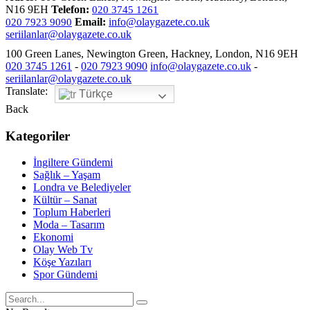
N16 9EH
Telefon:
020 3745 1261
Email:
info@olaygazete.co.uk
020 7923 9090
seriilanlar@olaygazete.co.uk
100 Green Lanes, Newington Green, Hackney, London, N16 9EH
020 3745 1261
-
020 7923 9090
info@olaygazete.co.uk
-
seriilanlar@olaygazete.co.uk
Translate:
Türkçe
Back
Kategoriler
İngiltere Gündemi
Sağlık – Yaşam
Londra ve Belediyeler
Kültür – Sanat
Toplum Haberleri
Moda – Tasarım
Ekonomi
Olay Web Tv
Köşe Yazıları
Spor Gündemi