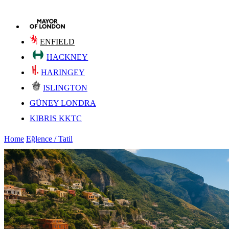
ENFIELD
HACKNEY
HARINGEY
ISLINGTON
GÜNEY LONDRA
KIBRIS KKTC
Home
Eğlence / Tatil