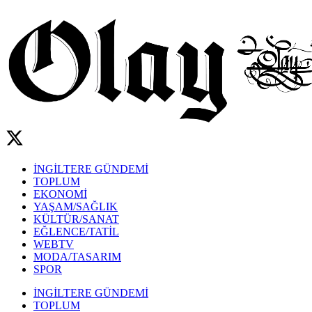
İNGİLTERE GÜNDEMİ
TOPLUM
EKONOMİ
YAŞAM/SAĞLIK
KÜLTÜR/SANAT
EĞLENCE/TATİL
WEBTV
MODA/TASARIM
SPOR
İNGİLTERE GÜNDEMİ
TOPLUM