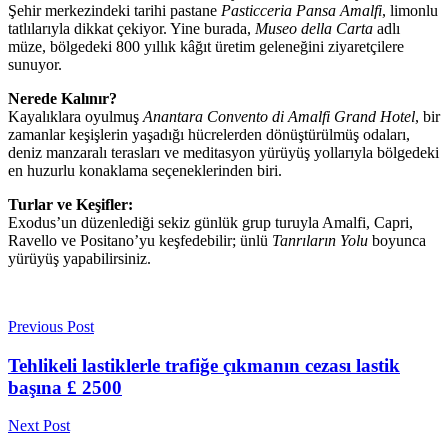
Şehir merkezindeki tarihi pastane
Pasticceria Pansa Amalfi
, limonlu
tatlılarıyla dikkat çekiyor. Yine burada,
Museo della Carta
adlı
müze, bölgedeki 800 yıllık kâğıt üretim geleneğini ziyaretçilere
sunuyor.
Nerede Kalınır?
Kayalıklara oyulmuş
Anantara Convento di Amalfi Grand Hotel
, bir
zamanlar keşişlerin yaşadığı hücrelerden dönüştürülmüş odaları,
deniz manzaralı terasları ve meditasyon yürüyüş yollarıyla bölgedeki
en huzurlu konaklama seçeneklerinden biri.
Turlar ve Keşifler:
Exodus’un düzenlediği sekiz günlük grup turuyla Amalfi, Capri,
Ravello ve Positano’yu keşfedebilir; ünlü
Tanrıların Yolu
boyunca
yürüyüş yapabilirsiniz.
Previous Post
Tehlikeli lastiklerle trafiğe çıkmanın cezası lastik
başına £ 2500
Next Post