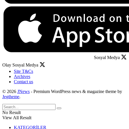
Sosyal Medya
Olay Sosyal Medya
Site T&Cs
Archives
Contact us
© 2026
JNews
- Premium WordPress news & magazine theme by
Jegtheme
.
No Result
View All Result
KATEGORİLER