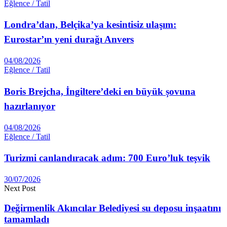
Eğlence / Tatil
Londra’dan, Belçika’ya kesintisiz ulaşım:
Eurostar’ın yeni durağı Anvers
04/08/2026
Eğlence / Tatil
Boris Brejcha, İngiltere’deki en büyük șovuna
hazırlanıyor
04/08/2026
Eğlence / Tatil
Turizmi canlandıracak adım: 700 Euro’luk teşvik
30/07/2026
Next Post
Değirmenlik Akıncılar Belediyesi su deposu inşaatını
tamamladı