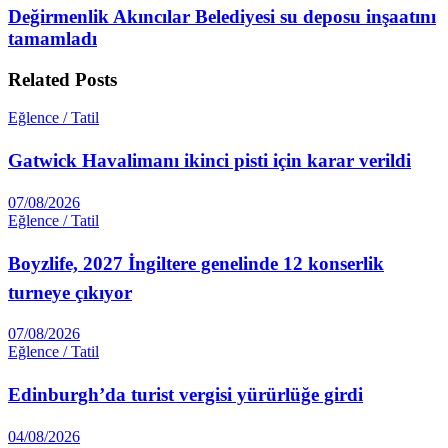
Değirmenlik Akıncılar Belediyesi su deposu inşaatını
tamamladı
Related
Posts
Eğlence / Tatil
Gatwick Havalimanı ikinci pisti için karar verildi
07/08/2026
Eğlence / Tatil
Boyzlife, 2027 İngiltere genelinde 12 konserlik
turneye çıkıyor
07/08/2026
Eğlence / Tatil
Edinburgh’da turist vergisi yürürlüğe girdi
04/08/2026