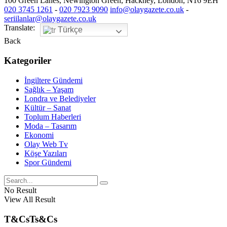
100 Green Lanes, Newington Green, Hackney, London, N16 9EH
020 3745 1261
-
020 7923 9090
info@olaygazete.co.uk
-
seriilanlar@olaygazete.co.uk
Translate:
Türkçe
Back
Kategoriler
İngiltere Gündemi
Sağlık – Yaşam
Londra ve Belediyeler
Kültür – Sanat
Toplum Haberleri
Moda – Tasarım
Ekonomi
Olay Web Tv
Köşe Yazıları
Spor Gündemi
No Result
View All Result
T&Cs
Ts&Cs