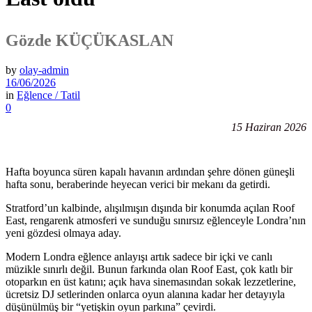
Gözde KÜÇÜKASLAN
by
olay-admin
16/06/2026
in
Eğlence / Tatil
0
15 Haziran 2026
Hafta boyunca süren kapalı havanın ardından şehre dönen güneşli
hafta sonu, beraberinde heyecan verici bir mekanı da getirdi.
Stratford’un kalbinde, alışılmışın dışında bir konumda açılan Roof
East, rengarenk atmosferi ve sunduğu sınırsız eğlenceyle Londra’nın
yeni gözdesi olmaya aday.
Modern Londra eğlence anlayışı artık sadece bir içki ve canlı
müzikle sınırlı değil. Bunun farkında olan Roof East, çok katlı bir
otoparkın en üst katını; açık hava sinemasından sokak lezzetlerine,
ücretsiz DJ setlerinden onlarca oyun alanına kadar her detayıyla
düşünülmüş bir “yetişkin oyun parkına” çevirdi.