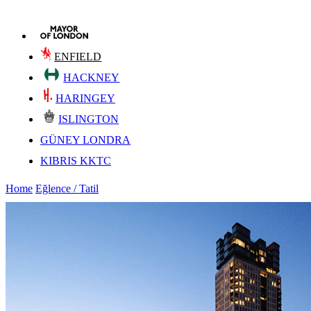
ENFIELD
HACKNEY
HARINGEY
ISLINGTON
GÜNEY LONDRA
KIBRIS KKTC
Home
Eğlence / Tatil