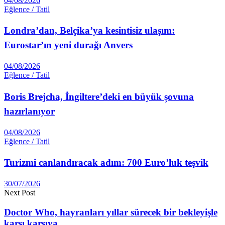
04/08/2026
Eğlence / Tatil
Londra’dan, Belçika’ya kesintisiz ulaşım:
Eurostar’ın yeni durağı Anvers
04/08/2026
Eğlence / Tatil
Boris Brejcha, İngiltere’deki en büyük șovuna
hazırlanıyor
04/08/2026
Eğlence / Tatil
Turizmi canlandıracak adım: 700 Euro’luk teşvik
30/07/2026
Next Post
Doctor Who, hayranları yıllar sürecek bir bekleyişle
karşı karşıya