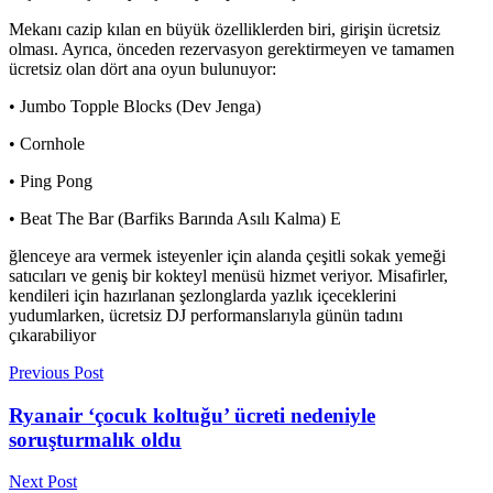
Mekanı cazip kılan en büyük özelliklerden biri, girişin ücretsiz
olması. Ayrıca, önceden rezervasyon gerektirmeyen ve tamamen
ücretsiz olan dört ana oyun bulunuyor:
• Jumbo Topple Blocks (Dev Jenga)
• Cornhole
• Ping Pong
• Beat The Bar (Barfiks Barında Asılı Kalma) E
ğlenceye ara vermek isteyenler için alanda çeşitli sokak yemeği
satıcıları ve geniş bir kokteyl menüsü hizmet veriyor. Misafirler,
kendileri için hazırlanan şezlonglarda yazlık içeceklerini
yudumlarken, ücretsiz DJ performanslarıyla günün tadını
çıkarabiliyor
Previous Post
Ryanair ‘çocuk koltuğu’ ücreti nedeniyle
soruşturmalık oldu
Next Post