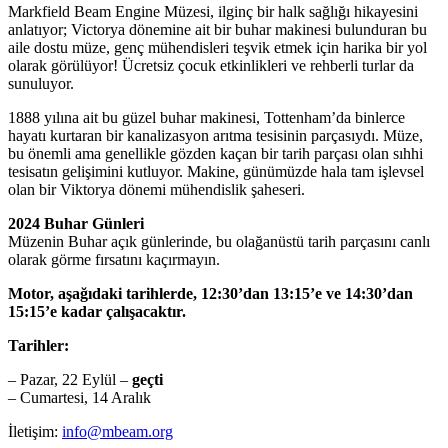
Markfield Beam Engine Müzesi, ilginç bir halk sağlığı hikayesini
anlatıyor; Victorya dönemine ait bir buhar makinesi bulunduran bu
aile dostu müze, genç mühendisleri teşvik etmek için harika bir yol
olarak görülüyor! Ücretsiz çocuk etkinlikleri ve rehberli turlar da
sunuluyor.
1888 yılına ait bu güzel buhar makinesi, Tottenham’da binlerce
hayatı kurtaran bir kanalizasyon arıtma tesisinin parçasıydı. Müze,
bu önemli ama genellikle gözden kaçan bir tarih parçası olan sıhhi
tesisatın gelişimini kutluyor. Makine, günümüzde hala tam işlevsel
olan bir Viktorya dönemi mühendislik şaheseri.
2024 Buhar Günleri
Müzenin Buhar açık günlerinde, bu olağanüstü tarih parçasını canlı
olarak görme fırsatını kaçırmayın.
Motor, aşağıdaki tarihlerde, 12:30’dan 13:15’e ve 14:30’dan
15:15’e kadar çalışacaktır.
Tarihler:
– Pazar, 22 Eylül –
geçti
– Cumartesi, 14 Aralık
İletişim:
info@mbeam.org