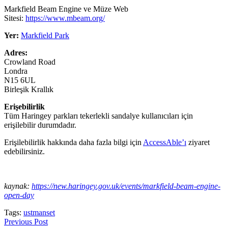
Markfield Beam Engine ve Müze Web
Sitesi:
https://www.mbeam.org/
Yer:
Markfield Park
Adres:
Crowland Road
Londra
N15 6UL
Birleşik Krallık
Erişebilirlik
Tüm Haringey parkları tekerlekli sandalye kullanıcıları için
erişilebilir durumdadır.
Erişilebilirlik hakkında daha fazla bilgi için
AccessAble’ı
ziyaret
edebilirsiniz.
kaynak:
https://new.haringey.gov.uk/events/markfield-beam-engine-
open-day
Tags:
ustmanset
Previous Post