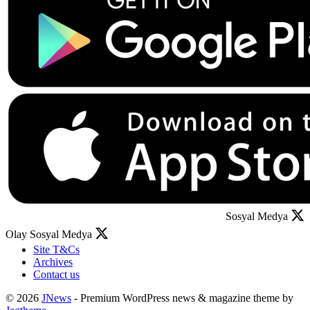
Sosyal Medya
Olay Sosyal Medya
Site T&Cs
Archives
Contact us
© 2026
JNews
- Premium WordPress news & magazine theme by