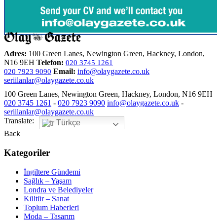
Adres:
100 Green Lanes, Newington Green, Hackney, London,
N16 9EH
Telefon:
020 3745 1261
Email:
info@olaygazete.co.uk
020 7923 9090
seriilanlar@olaygazete.co.uk
100 Green Lanes, Newington Green, Hackney, London, N16 9EH
020 3745 1261
-
020 7923 9090
info@olaygazete.co.uk
-
seriilanlar@olaygazete.co.uk
Translate:
Türkçe
Back
Kategoriler
İngiltere Gündemi
Sağlık – Yaşam
Londra ve Belediyeler
Kültür – Sanat
Toplum Haberleri
Moda – Tasarım