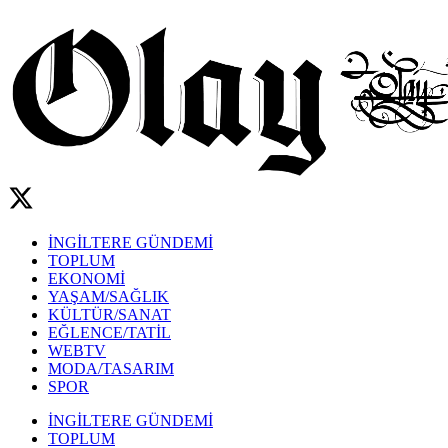
İNGİLTERE GÜNDEMİ
TOPLUM
EKONOMİ
YAŞAM/SAĞLIK
KÜLTÜR/SANAT
EĞLENCE/TATİL
WEBTV
MODA/TASARIM
SPOR
İNGİLTERE GÜNDEMİ
TOPLUM