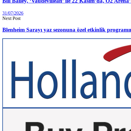
Bill Bailey, ‘Vaudevillean’ ile 22 Kasım’da, O2 Arena
31/07/2026
Next Post
Blenheim Sarayı yaz sezonuna özel etkinlik program