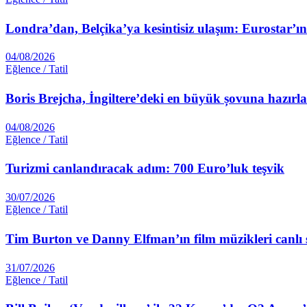
Londra’dan, Belçika’ya kesintisiz ulaşım: Eurostar’ı
04/08/2026
Eğlence / Tatil
Boris Brejcha, İngiltere’deki en büyük șovuna hazırl
04/08/2026
Eğlence / Tatil
Turizmi canlandıracak adım: 700 Euro’luk teşvik
30/07/2026
Eğlence / Tatil
Tim Burton ve Danny Elfman’ın film müzikleri canlı s
31/07/2026
Eğlence / Tatil