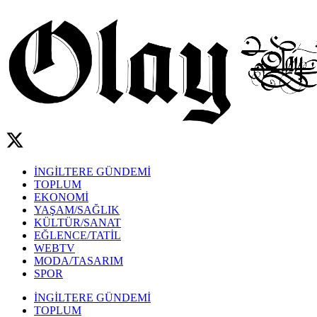
İNGİLTERE GÜNDEMİ
TOPLUM
EKONOMİ
YAŞAM/SAĞLIK
KÜLTÜR/SANAT
EĞLENCE/TATİL
WEBTV
MODA/TASARIM
SPOR
İNGİLTERE GÜNDEMİ
TOPLUM