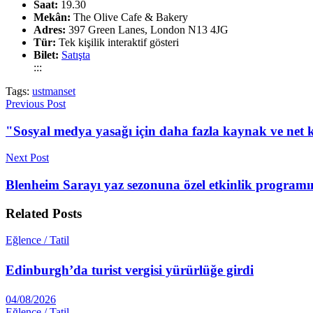
Saat:
19.30
Mekân:
The Olive Cafe & Bakery
Adres:
397 Green Lanes, London N13 4JG
Tür:
Tek kişilik interaktif gösteri
Bilet:
Satışta
:::
Tags:
ustmanset
Previous Post
"Sosyal medya yasağı için daha fazla kaynak ve net k
Next Post
Blenheim Sarayı yaz sezonuna özel etkinlik program
Related
Posts
Eğlence / Tatil
Edinburgh’da turist vergisi yürürlüğe girdi
04/08/2026
Eğlence / Tatil