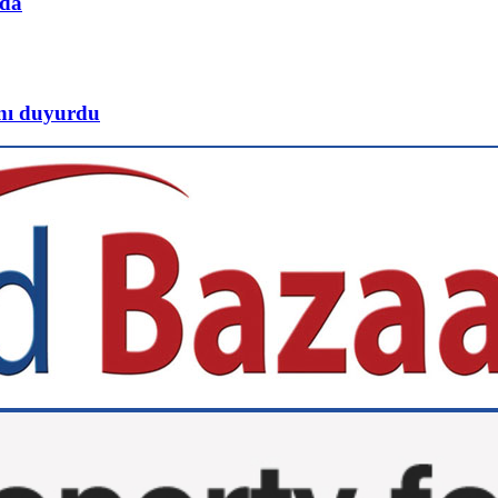
’da
ını duyurdu