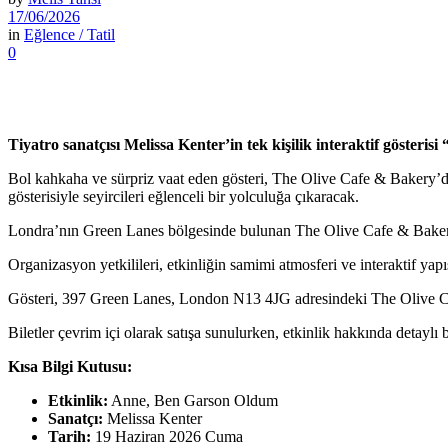
17/06/2026
in
Eğlence / Tatil
0
Tiyatro sanatçısı Melissa Kenter’in tek kişilik interaktif göst
Bol kahkaha ve sürpriz vaat eden gösteri, The Olive Cafe & Bakery’de s
gösterisiyle seyircileri eğlenceli bir yolculuğa çıkaracak.
Londra’nın Green Lanes bölgesinde bulunan The Olive Cafe & Bakery
Organizasyon yetkilileri, etkinliğin samimi atmosferi ve interaktif yapıs
Gösteri, 397 Green Lanes, London N13 4JG adresindeki The Olive Ca
Biletler çevrim içi olarak satışa sunulurken, etkinlik hakkında detaylı 
Kısa Bilgi Kutusu:
Etkinlik:
Anne, Ben Garson Oldum
Sanatçı:
Melissa Kenter
Tarih:
19 Haziran 2026 Cuma