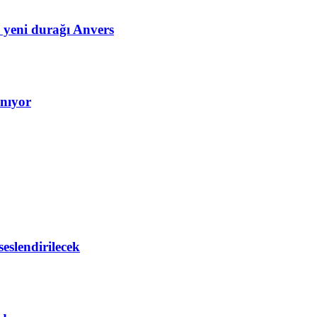
n yeni durağı Anvers
anıyor
eslendirilecek