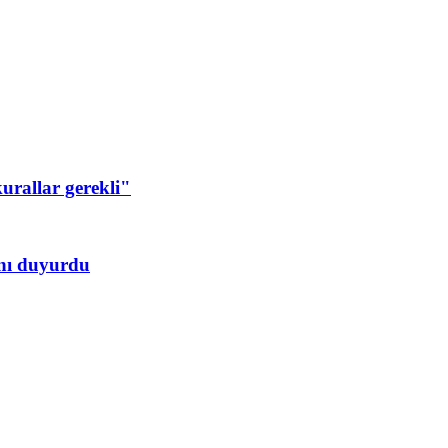
urallar gerekli"
ını duyurdu