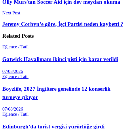
Olly Murs'tan Soccer Aid için dev meydan okuma
Next Post
Jeremy Corbyn’e göre, İşçi Partisi neden kaybetti ?
Related
Posts
Eğlence / Tatil
Gatwick Havalimanı ikinci pisti için karar verildi
07/08/2026
Eğlence / Tatil
Boyzlife, 2027 İngiltere genelinde 12 konserlik
turneye çıkıyor
07/08/2026
Eğlence / Tatil
Edinburgh’da turist vergisi yürürlüğe girdi