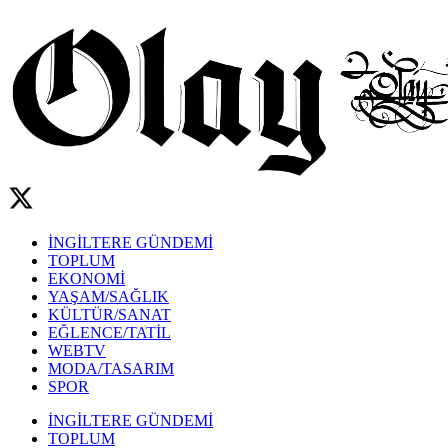
İNGİLTERE GÜNDEMİ
TOPLUM
EKONOMİ
YAŞAM/SAĞLIK
KÜLTÜR/SANAT
EĞLENCE/TATİL
WEBTV
MODA/TASARIM
SPOR
İNGİLTERE GÜNDEMİ
TOPLUM