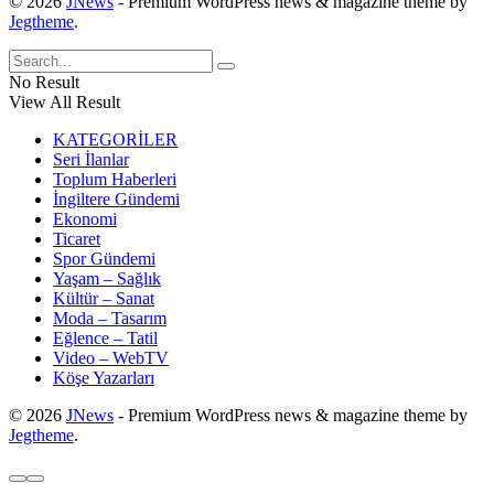
© 2026
JNews
- Premium WordPress news & magazine theme by
Jegtheme
.
No Result
View All Result
KATEGORİLER
Seri İlanlar
Toplum Haberleri
İngiltere Gündemi
Ekonomi
Ticaret
Spor Gündemi
Yaşam – Sağlık
Kültür – Sanat
Moda – Tasarım
Eğlence – Tatil
Video – WebTV
Köşe Yazarları
© 2026
JNews
- Premium WordPress news & magazine theme by
Jegtheme
.