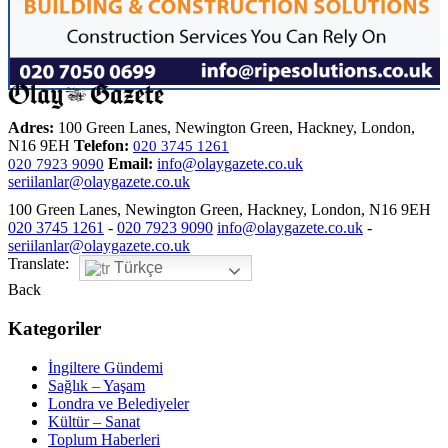
Adres:
100 Green Lanes, Newington Green, Hackney, London,
N16 9EH
Telefon:
020 3745 1261
Email:
info@olaygazete.co.uk
020 7923 9090
seriilanlar@olaygazete.co.uk
100 Green Lanes, Newington Green, Hackney, London, N16 9EH
020 3745 1261
-
020 7923 9090
info@olaygazete.co.uk
-
seriilanlar@olaygazete.co.uk
Translate:
Türkçe
Back
Kategoriler
İngiltere Gündemi
Sağlık – Yaşam
Londra ve Belediyeler
Kültür – Sanat
Toplum Haberleri