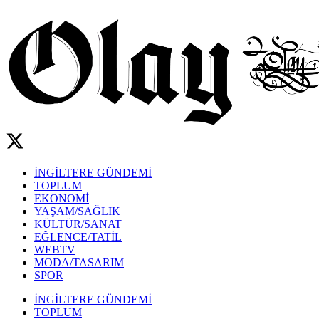
İNGİLTERE GÜNDEMİ
TOPLUM
EKONOMİ
YAŞAM/SAĞLIK
KÜLTÜR/SANAT
EĞLENCE/TATİL
WEBTV
MODA/TASARIM
SPOR
İNGİLTERE GÜNDEMİ
TOPLUM