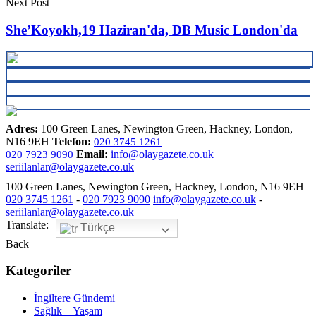
Next Post
She’Koyokh,19 Haziran'da, DB Music London'da
Adres:
100 Green Lanes, Newington Green, Hackney, London,
N16 9EH
Telefon:
020 3745 1261
Email:
info@olaygazete.co.uk
020 7923 9090
seriilanlar@olaygazete.co.uk
100 Green Lanes, Newington Green, Hackney, London, N16 9EH
020 3745 1261
-
020 7923 9090
info@olaygazete.co.uk
-
seriilanlar@olaygazete.co.uk
Translate:
Türkçe
Back
Kategoriler
İngiltere Gündemi
Sağlık – Yaşam