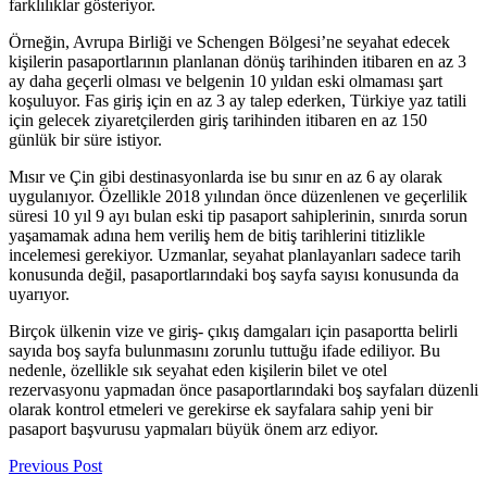
farklılıklar gösteriyor.
Örneğin, Avrupa Birliği ve Schengen Bölgesi’ne seyahat edecek
kişilerin pasaportlarının planlanan dönüş tarihinden itibaren en az 3
ay daha geçerli olması ve belgenin 10 yıldan eski olmaması şart
koşuluyor. Fas giriş için en az 3 ay talep ederken, Türkiye yaz tatili
için gelecek ziyaretçilerden giriş tarihinden itibaren en az 150
günlük bir süre istiyor.
Mısır ve Çin gibi destinasyonlarda ise bu sınır en az 6 ay olarak
uygulanıyor. Özellikle 2018 yılından önce düzenlenen ve geçerlilik
süresi 10 yıl 9 ayı bulan eski tip pasaport sahiplerinin, sınırda sorun
yaşamamak adına hem veriliş hem de bitiş tarihlerini titizlikle
incelemesi gerekiyor. Uzmanlar, seyahat planlayanları sadece tarih
konusunda değil, pasaportlarındaki boş sayfa sayısı konusunda da
uyarıyor.
Birçok ülkenin vize ve giriş- çıkış damgaları için pasaportta belirli
sayıda boş sayfa bulunmasını zorunlu tuttuğu ifade ediliyor. Bu
nedenle, özellikle sık seyahat eden kişilerin bilet ve otel
rezervasyonu yapmadan önce pasaportlarındaki boş sayfaları düzenli
olarak kontrol etmeleri ve gerekirse ek sayfalara sahip yeni bir
pasaport başvurusu yapmaları büyük önem arz ediyor.
Previous Post