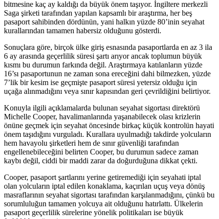
bitmesine kaç ay kaldığı da büyük önem taşıyor. İngiltere merkezli
Saga şirketi tarafından yapılan kapsamlı bir araştırma, her beş
pasaport sahibinden dördünün, yani halkın yüzde 80’inin seyahat
kurallarından tamamen habersiz olduğunu gösterdi.
Sonuçlara göre, birçok ülke giriş esnasında pasaportlarda en az 3 ila
6 ay arasında geçerlilik süresi şartı arıyor ancak toplumun büyük
kısmı bu durumun farkında değil. Araştırmaya katılanların yüzde
16’sı pasaportunun ne zaman sona ereceğini dahi bilmezken, yüzde
7’lik bir kesim ise geçmişte pasaport süresi yetersiz olduğu için
uçağa alınmadığını veya sınır kapısından geri çevrildiğini belirtiyor.
Konuyla ilgili açıklamalarda bulunan seyahat sigortası direktörü
Michelle Cooper, havalimanlarında yaşanabilecek olası krizlerin
önüne geçmek için seyahat öncesinde birkaç küçük kontrolün hayati
önem taşıdığını vurguladı. Kurallara uyulmadığı takdirde yolcuların
hem havayolu şirketleri hem de sınır güvenliği tarafından
engellenebileceğini belirten Cooper, bu durumun sadece zaman
kaybı değil, ciddi bir maddi zarar da doğurduğuna dikkat çekti.
Cooper, pasaport şartlarını yerine getiremediği için seyahati iptal
olan yolcuların iptal edilen konaklama, kaçırılan uçuş veya dönüş
masraflarının seyahat sigortası tarafından karşılanmadığını, çünkü bu
sorumluluğun tamamen yolcuya ait olduğunu hatırlattı. Ülkelerin
pasaport geçerlilik sürelerine yönelik politikaları ise büyük