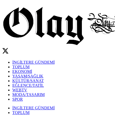
İNGİLTERE GÜNDEMİ
TOPLUM
EKONOMİ
YAŞAM/SAĞLIK
KÜLTÜR/SANAT
EĞLENCE/TATİL
WEBTV
MODA/TASARIM
SPOR
İNGİLTERE GÜNDEMİ
TOPLUM