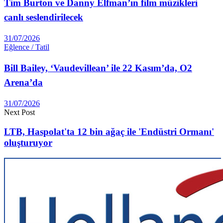
Tim Burton ve Danny Elfman’ın film müzikleri
canlı seslendirilecek
31/07/2026
Eğlence / Tatil
Bill Bailey, ‘Vaudevillean’ ile 22 Kasım’da, O2
Arena’da
31/07/2026
Next Post
LTB, Haspolat'ta 12 bin ağaç ile 'Endüstri Ormanı'
oluşturuyor