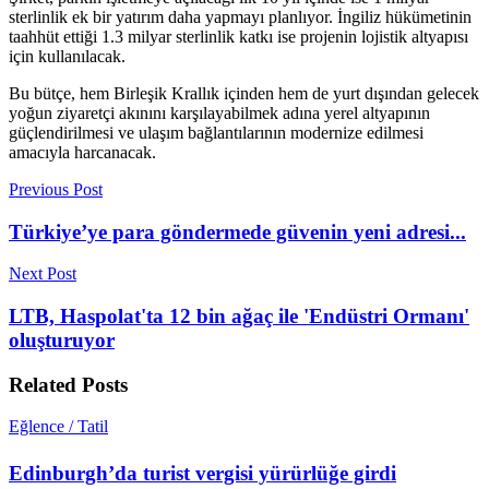
sterlinlik ek bir yatırım daha yapmayı planlıyor. İngiliz hükümetinin
taahhüt ettiği 1.3 milyar sterlinlik katkı ise projenin lojistik altyapısı
için kullanılacak.
Bu bütçe, hem Birleşik Krallık içinden hem de yurt dışından gelecek
yoğun ziyaretçi akınını karşılayabilmek adına yerel altyapının
güçlendirilmesi ve ulaşım bağlantılarının modernize edilmesi
amacıyla harcanacak.
Previous Post
Türkiye’ye para göndermede güvenin yeni adresi...
Next Post
LTB, Haspolat'ta 12 bin ağaç ile 'Endüstri Ormanı'
oluşturuyor
Related
Posts
Eğlence / Tatil
Edinburgh’da turist vergisi yürürlüğe girdi