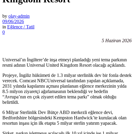
by
olay-admin
09/06/2026
in
Eğlence / Tatil
0
5 Haziran 2026
Universal’ın İngiltere’de inşa etmeyi planladığı yeni tema parkının
resmi adının Universal United Kingdom Resort olacağı açıklandı.
Projeye, İngiliz hükümeti de 1.3 milyar sterlinlik dev bir fonla destek
verecek. Comcast NBCUniversal tarafından yapılan açıklamada,
2031 yılında kapılarını açması planlanan eğlence merkezinin yılda
8.5 milyon ziyaretçi ağırlamasının beklendiği ve hedefin
“Avrupa’nın en çok ziyaret edilen tema parkı” olmak olduğu
belirtildi.
6 Milyar Sterlinlik Dev Bütçe ABD merkezli eğlence devi,
Bedfordshire bölgesindeki Kempston Hardwick’te kurulacak olan
resortun inşası için ilk etapta 5 milyar sterlin yatırım yapacak.
Şirket, parkın işletmeye açılacağı ilk 10 yıl içinde ise 1 milyar