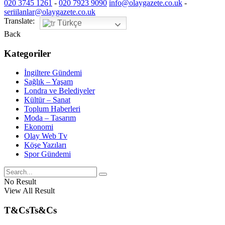
020 3745 1261
-
020 7923 9090
info@olaygazete.co.uk
-
seriilanlar@olaygazete.co.uk
Translate:
Türkçe
Back
Kategoriler
İngiltere Gündemi
Sağlık – Yaşam
Londra ve Belediyeler
Kültür – Sanat
Toplum Haberleri
Moda – Tasarım
Ekonomi
Olay Web Tv
Köşe Yazıları
Spor Gündemi
No Result
View All Result
T&Cs
Ts&Cs