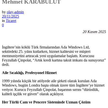
Mehmet KARABULUT
by
olay-admin
20/11/2025
in
Ticaret
0
20 Kasım 2025
İngiltere’nin köklü Türk firmalarından Ada Windows Ltd,
sektördeki 25. yılını kutlarken, hizmet kalitesini ve müşteri
memnuniyetini artıracak yeni uygulamalar başlattı. Kurucusu
Feyzullah Çinpolat, “Artık kredi kartına taksit imkanı da sunuyoruz”
dedi.
Aile Sıcaklığı, Profesyonel Hizmet
1999 yılında küçük bir atölyede aile şirketi olarak kurulan Ada
Windows, bugün Londra başta olmak üzere tüm İngiltere’ye hizmet
veriyor. Kurucu Feyzullah Çinpolat, başarının sırrını “dürüstlük,
kaliteli işçilik ve güven” olarak açıklıyor.
Her Türlü Cam ve Pencere Sisteminde Uzman Çözüm