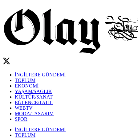
İNGİLTERE GÜNDEMİ
TOPLUM
EKONOMİ
YAŞAM/SAĞLIK
KÜLTÜR/SANAT
EĞLENCE/TATİL
WEBTV
MODA/TASARIM
SPOR
İNGİLTERE GÜNDEMİ
TOPLUM