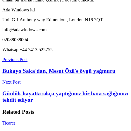
Ada Windows ltd
Unit G 1 Anthony way Edmonton , London N18 3QT
info@adawindows.com
02088038004
Whatsap +44 7413 525755
Previous Post
Bukayo Saka'dan, Mesut Özil'e övgü yağmuru
Next Post
Günlük hayatta sıkça yaptığımız bir hata sağlığımızı
tehdit ediyor
Related
Posts
Ticaret