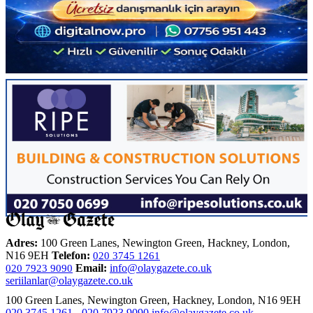
Adres:
100 Green Lanes, Newington Green, Hackney, London,
N16 9EH
Telefon:
020 3745 1261
Email:
info@olaygazete.co.uk
020 7923 9090
seriilanlar@olaygazete.co.uk
100 Green Lanes, Newington Green, Hackney, London, N16 9EH
020 3745 1261
-
020 7923 9090
info@olaygazete.co.uk
-