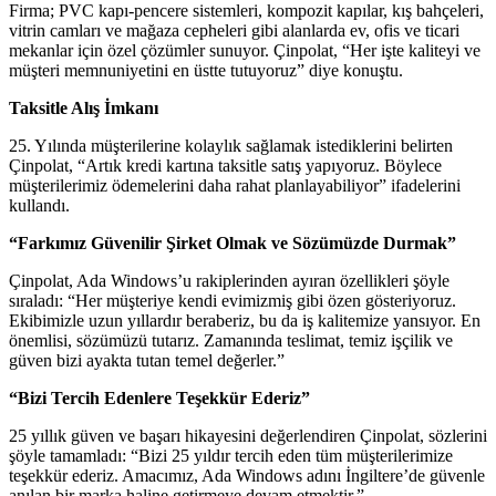
Firma; PVC kapı-pencere sistemleri, kompozit kapılar, kış bahçeleri,
vitrin camları ve mağaza cepheleri gibi alanlarda ev, ofis ve ticari
mekanlar için özel çözümler sunuyor. Çinpolat, “Her işte kaliteyi ve
müşteri memnuniyetini en üstte tutuyoruz” diye konuştu.
Taksitle Alış İmkanı
25. Yılında müşterilerine kolaylık sağlamak istediklerini belirten
Çinpolat, “Artık kredi kartına taksitle satış yapıyoruz. Böylece
müşterilerimiz ödemelerini daha rahat planlayabiliyor” ifadelerini
kullandı.
“Farkımız Güvenilir Şirket Olmak ve Sözümüzde Durmak”
Çinpolat, Ada Windows’u rakiplerinden ayıran özellikleri şöyle
sıraladı: “Her müşteriye kendi evimizmiş gibi özen gösteriyoruz.
Ekibimizle uzun yıllardır beraberiz, bu da iş kalitemize yansıyor. En
önemlisi, sözümüzü tutarız. Zamanında teslimat, temiz işçilik ve
güven bizi ayakta tutan temel değerler.”
“Bizi Tercih Edenlere Teşekkür Ederiz”
25 yıllık güven ve başarı hikayesini değerlendiren Çinpolat, sözlerini
şöyle tamamladı: “Bizi 25 yıldır tercih eden tüm müşterilerimize
teşekkür ederiz. Amacımız, Ada Windows adını İngiltere’de güvenle
anılan bir marka haline getirmeye devam etmektir.”