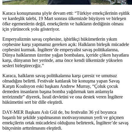
Karaca konuşmasına şöyle devam etti: “Türkiye emekçilerinin eşitlik
ve kardeşlik talebi, 19 Mart sonrası ülkemizde büyüyen ve birleşen
öfke egemenlerin değil, emekçilerin ve halkların dediğinin olması
için yürünecek yolu gösteriyor.
Emperyalizmin savaş cephesine, işbirlikçi hükümetlerin yıkım
cephesine karşı yapmamız gereken açık: Halkların birleşik mücadele
cephesini kurmak. İngiltere’de emperyalist savaş politikalarına,
Dünya halklarının üzerine yağan bombalara, içeride çöken hayatlara
karşı, dünyanın her yerinde, ama önce kendi ülkemizde yükselen
sesleri birleştireceğiz.”
Karaca, halkların savaş politikalarına karşı çaresiz ve umutsuz
olmadığını belirtti. Festivale katılarak bir konuşma yapan Savaş
Karşıtı Koalisyon eski başkanı Andrew Murray, “Çoluk çocuk
demeden insanların başına bomba yağdırmak tam anlamıyla
terörizmdir” diyerek, İsrail devletini ve ona destek veren İngiltere
hükümetini sert bir dille eleştirdi.
DAY-MER Başkanı Aslı Gül de, bu festivalin 36 yıl boyunca
başarılı bir şekilde yapılmasının motivasyonunun yerli ve göçmen
emekçilerin ortak mücadelesi olduğunu belirterek, İngiltere’de savaş
bütçesinin arttırılmasını eleştirdi.