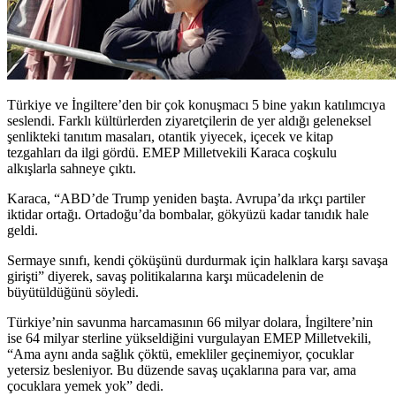
Türkiye ve İngiltere’den bir çok konuşmacı 5 bine yakın katılımcıya
seslendi. Farklı kültürlerden ziyaretçilerin de yer aldığı geleneksel
şenlikteki tanıtım masaları, otantik yiyecek, içecek ve kitap
tezgahları da ilgi gördü. EMEP Milletvekili Karaca coşkulu
alkışlarla sahneye çıktı.
Karaca, “ABD’de Trump yeniden başta. Avrupa’da ırkçı partiler
iktidar ortağı. Ortadoğu’da bombalar, gökyüzü kadar tanıdık hale
geldi.
Sermaye sınıfı, kendi çöküşünü durdurmak için halklara karşı savaşa
girişti” diyerek, savaş politikalarına karşı mücadelenin de
büyütüldüğünü söyledi.
Türkiye’nin savunma harcamasının 66 milyar dolara, İngiltere’nin
ise 64 milyar sterline yükseldiğini vurgulayan EMEP Milletvekili,
“Ama aynı anda sağlık çöktü, emekliler geçinemiyor, çocuklar
yetersiz besleniyor. Bu düzende savaş uçaklarına para var, ama
çocuklara yemek yok” dedi.