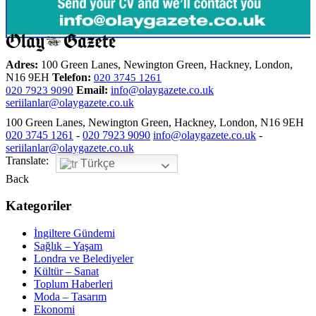
Adres:
100 Green Lanes, Newington Green, Hackney, London,
N16 9EH
Telefon:
020 3745 1261
Email:
info@olaygazete.co.uk
020 7923 9090
seriilanlar@olaygazete.co.uk
100 Green Lanes, Newington Green, Hackney, London, N16 9EH
020 3745 1261
-
020 7923 9090
info@olaygazete.co.uk
-
seriilanlar@olaygazete.co.uk
Translate:
Türkçe
Back
Kategoriler
İngiltere Gündemi
Sağlık – Yaşam
Londra ve Belediyeler
Kültür – Sanat
Toplum Haberleri
Moda – Tasarım
Ekonomi