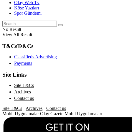
Olay Web Tv
Köşe Yazıları
Spor Gündemi
No Result
View All Result
T&Cs
Ts&Cs
Classifieds Advertising
Payments
Site Links
Site T&Cs
Archives
Contact us
Site T&Cs
-
Archives
-
Contact us
Mobil Uygulamalar
Olay Gazete Mobil Uygulamaları