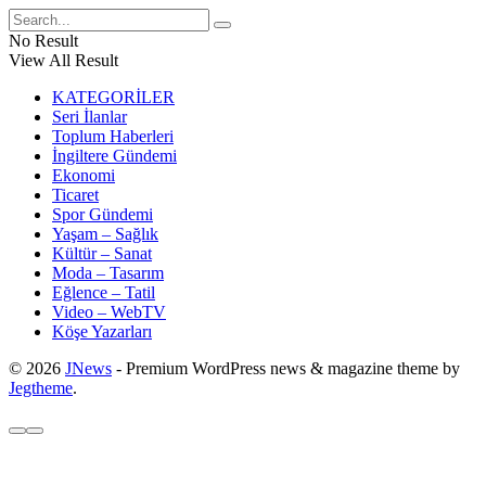
No Result
View All Result
KATEGORİLER
Seri İlanlar
Toplum Haberleri
İngiltere Gündemi
Ekonomi
Ticaret
Spor Gündemi
Yaşam – Sağlık
Kültür – Sanat
Moda – Tasarım
Eğlence – Tatil
Video – WebTV
Köşe Yazarları
© 2026
JNews
- Premium WordPress news & magazine theme by
Jegtheme
.