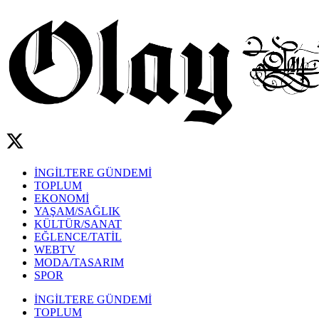
İNGİLTERE GÜNDEMİ
TOPLUM
EKONOMİ
YAŞAM/SAĞLIK
KÜLTÜR/SANAT
EĞLENCE/TATİL
WEBTV
MODA/TASARIM
SPOR
İNGİLTERE GÜNDEMİ
TOPLUM