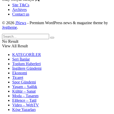
Site T&Cs
Archives
Contact us
© 2026
JNews
- Premium WordPress news & magazine theme by
Jegtheme
.
No Result
View All Result
KATEGORİLER
Seri İlanlar
Toplum Haberleri
İngiltere Gündemi
Ekonomi
Ticaret
Spor Gündemi
Yaşam – Sağlık
Kültür – Sanat
Moda – Tasarım
Eğlence – Tatil
Video – WebTV
Köşe Yazarları