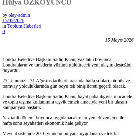
Hülya ÖZKOYUNCU
by
olay-admin
15/05/2026
in
Toplum Haberleri
0
15 Mayıs 2026
Londra Belediye Başkanı Sadiq Khan, yaz tatili boyunca
Londralıların ve turistlerin yüzünü güldürecek yeni ulaşım desteğini
duyurdu.
25 Temmuz – 31 Ağustos tarihleri arasında hafta sonları, otobüs ve
tramvay yolculuklarında gün boyu tek biniş ücreti geçerli olacak.
Londra Belediye Başkanı Sadiq Khan, hayat pahalılığıyla mücadele
ve toplu taşıma kullanımını teşvik etmek amacıyla yeni bir ulaşım
kampanyası başlattı.
Yaz tatili dönemi boyunca uygulanacak olan yeni düzenleme ile
hafta sonu seyahatleri ekonomik hale geliyor.
Mevcut sistemde 2016 yılından bu yana uygulanan ve tek bir