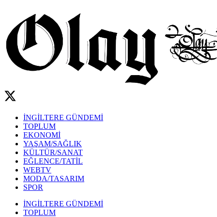
İNGİLTERE GÜNDEMİ
TOPLUM
EKONOMİ
YAŞAM/SAĞLIK
KÜLTÜR/SANAT
EĞLENCE/TATİL
WEBTV
MODA/TASARIM
SPOR
İNGİLTERE GÜNDEMİ
TOPLUM