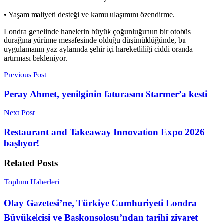
• Yaşam maliyeti desteği ve kamu ulaşımını özendirme.
Londra genelinde hanelerin büyük çoğunluğunun bir otobüs
durağına yürüme mesafesinde olduğu düşünüldüğünde, bu
uygulamanın yaz aylarında şehir içi hareketliliği ciddi oranda
artırması bekleniyor.
Previous Post
Peray Ahmet, yenilginin faturasını Starmer’a kesti
Next Post
Restaurant and Takeaway Innovation Expo 2026
başlıyor!
Related
Posts
Toplum Haberleri
Olay Gazetesi’ne, Türkiye Cumhuriyeti Londra
Büyükelçisi ve Başkonsolosu’ndan tarihi ziyaret