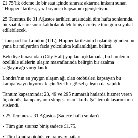
£1.75’lik ödeme ile bir saat içinde sınırsız aktarma imkanı sunan
“Hopper” tarifesi, yaz boyunca kapsamını genişletiyor.
25 Temmuz ile 31 Ağustos tarihleri arasındaki tüm hafta sonlarında,
bir saatlik süre sınırı kaldırılarak tek biniş ücretiyle tüm gün seyahat
edilebilecek.
Transport for London (TfL), Hopper tarifesinin başladığı günden bu
yana bir milyardan fazla yolculukta kullanıldığını belirtti.
Belediye binasından (City Hall) yapılan açıklamada, bu hamlenin
özellikle ailelerin ulaşım masraflarında belirgin bir azalma
sağlayacağı vurgulandı.
Londra’nın en yaygın ulaşım ağı olan otobüsleri kapsayan bu
kampanyayı duyurmak için özel bir görsel çalışma da yapıldı.
Tanıtım kapsamında; 23, 49 ve 295 numaralı hatlarda hizmet veren
üç otobüs, kampanyanın simgesi olan “kurbağa” temalı tasarımlarla
süslendi.
• 25 Temmuz – 31 Ağustos (Sadece hafta sonları).
• Tüm gün sınırsız biniş sadece £1.75.
• Tüm Londra otobüs ve tramvay hatları.