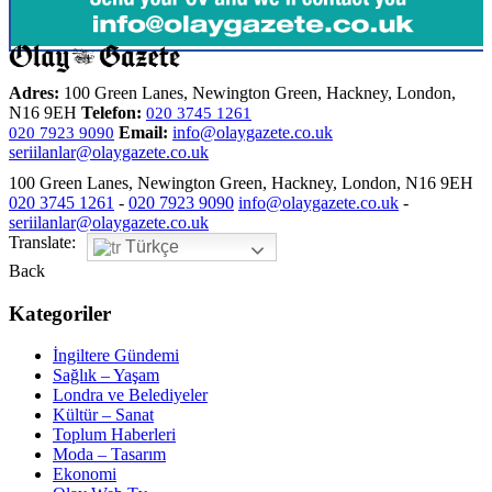
Adres:
100 Green Lanes, Newington Green, Hackney, London,
N16 9EH
Telefon:
020 3745 1261
Email:
info@olaygazete.co.uk
020 7923 9090
seriilanlar@olaygazete.co.uk
100 Green Lanes, Newington Green, Hackney, London, N16 9EH
020 3745 1261
-
020 7923 9090
info@olaygazete.co.uk
-
seriilanlar@olaygazete.co.uk
Translate:
Türkçe
Back
Kategoriler
İngiltere Gündemi
Sağlık – Yaşam
Londra ve Belediyeler
Kültür – Sanat
Toplum Haberleri
Moda – Tasarım
Ekonomi