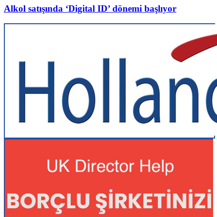
Alkol satışında ‘Digital ID’ dönemi başlıyor