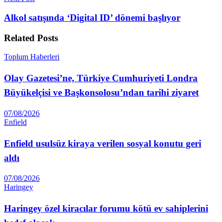
Alkol satışında ‘Digital ID’ dönemi başlıyor
Related
Posts
Toplum Haberleri
Olay Gazetesi’ne, Türkiye Cumhuriyeti Londra
Büyükelçisi ve Başkonsolosu’ndan tarihi ziyaret
07/08/2026
Enfield
Enfield usulsüz kiraya verilen sosyal konutu geri
aldı
07/08/2026
Haringey
Haringey özel kiracılar forumu kötü ev sahiplerini