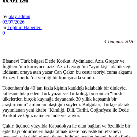
by
olay-admin
03/07/2026
in
Toplum Haberleri
0
3 Temmuz 2026
Efsanevi Türk bilgesi Dede Korkut, Aydınlatıcı Aziz Gregor ve
İngiltere’nin koruyucu azizi Aziz George’un “aynı kişi” olabileceği
iddiasını ortaya atan yazar Can Çakır, bu cesur teoriyi cuma akşamı
Kuzey Londra’da verdiği bir konuşmada sundu.
Tottenham’da 40’tan fazla kişinin katıldığı kalabalık bir dinleyici
kitlesine hitap eden Türk yazar ve Türkolog, bu sonuca “farklı
ülkelerden birçok kaynağa dayanarak 30 yıllık kapsamlı bir
araştırmanın” ardından ulaştığını söyledi. Bulguları, Türkçe olarak
yayımlanan yeni kitabı “Kimliği, Dili, Tarihi, Coğrafyası ile Dede
Korkut ve Oğuznameleri”nde yer alıyor.
Çakır; üçüncü yüzyılda Kapadokya ile olan bağları ve özellikle bir
ejderhayı öldürmeleri başta olmak üzere paylaştıkları efsanevi
maceralar da dahil olmak üzere, kültürel açıdan önemli bu üç figür