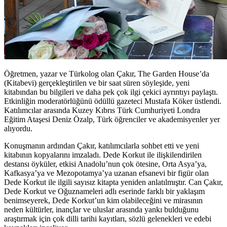
Öğretmen, yazar ve Türkolog olan Çakır, The Garden House’da
(Kitabevi) gerçekleştirilen ve bir saat süren söyleşide, yeni
kitabından bu bilgileri ve daha pek çok ilgi çekici ayrıntıyı paylaştı.
Etkinliğin moderatörlüğünü ödüllü gazeteci Mustafa Köker üstlendi.
Katılımcılar arasında Kuzey Kıbrıs Türk Cumhuriyeti Londra
Eğitim Ataşesi Deniz Özalp, Türk öğrenciler ve akademisyenler yer
alıyordu.
Konuşmanın ardından Çakır, katılımcılarla sohbet etti ve yeni
kitabının kopyalarını imzaladı. Dede Korkut ile ilişkilendirilen
destansı öyküler, etkisi Anadolu’nun çok ötesine, Orta Asya’ya,
Kafkasya’ya ve Mezopotamya’ya uzanan efsanevi bir figür olan
Dede Korkut ile ilgili sayısız kitapta yeniden anlatılmıştır. Can Çakır,
Dede Korkut ve Oğuznameleri adlı eserinde farklı bir yaklaşım
benimseyerek, Dede Korkut’un kim olabileceğini ve mirasının
neden kültürler, inançlar ve uluslar arasında yankı bulduğunu
araştırmak için çok dilli tarihi kayıtları, sözlü gelenekleri ve edebi