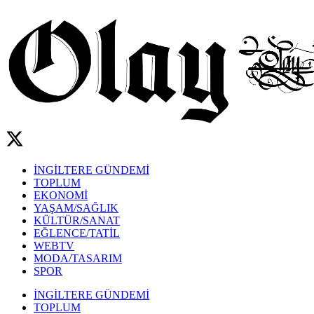
İNGİLTERE GÜNDEMİ
TOPLUM
EKONOMİ
YAŞAM/SAĞLIK
KÜLTÜR/SANAT
EĞLENCE/TATİL
WEBTV
MODA/TASARIM
SPOR
İNGİLTERE GÜNDEMİ
TOPLUM