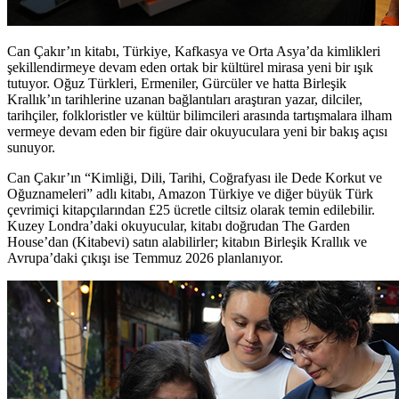
Can Çakır’ın kitabı, Türkiye, Kafkasya ve Orta Asya’da kimlikleri
şekillendirmeye devam eden ortak bir kültürel mirasa yeni bir ışık
tutuyor. Oğuz Türkleri, Ermeniler, Gürcüler ve hatta Birleşik
Krallık’ın tarihlerine uzanan bağlantıları araştıran yazar, dilciler,
tarihçiler, folkloristler ve kültür bilimcileri arasında tartışmalara ilham
vermeye devam eden bir figüre dair okuyuculara yeni bir bakış açısı
sunuyor.
Can Çakır’ın “Kimliği, Dili, Tarihi, Coğrafyası ile Dede Korkut ve
Oğuznameleri” adlı kitabı, Amazon Türkiye ve diğer büyük Türk
çevrimiçi kitapçılarından £25 ücretle ciltsiz olarak temin edilebilir.
Kuzey Londra’daki okuyucular, kitabı doğrudan The Garden
House’dan (Kitabevi) satın alabilirler; kitabın Birleşik Krallık ve
Avrupa’daki çıkışı ise Temmuz 2026 planlanıyor.